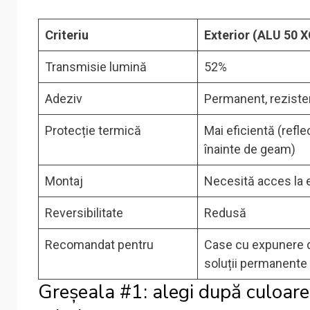
Criteriu
Exterior (ALU 50 X
Transmisie lumină
52%
Adeziv
Permanent, reziste
Protecție termică
Mai eficientă (refle
înainte de geam)
Montaj
Necesită acces la e
Reversibilitate
Redusă
Recomandat pentru
Case cu expunere d
soluții permanente
Greșeala #1: alegi după culoar