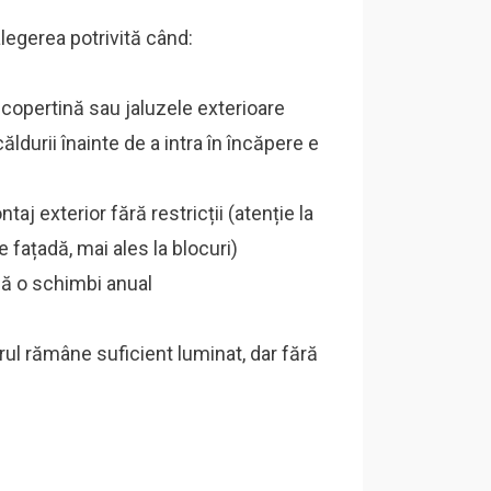
 alegerea potrivită când:
 copertină sau jaluzele exterioare
ldurii înainte de a intra în încăpere e
j exterior fără restricții (atenție la
 fațadă, mai ales la blocuri)
să o schimbi anual
ul rămâne suficient luminat, dar fără