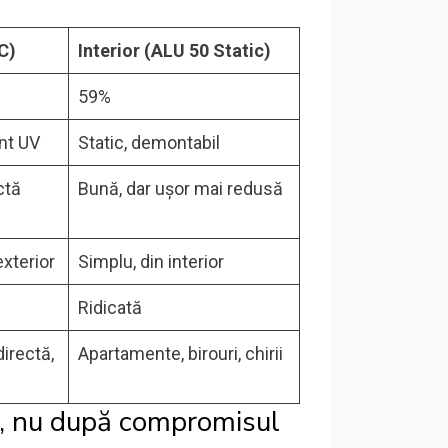
C)
Interior (ALU 50 Static)
59%
nt UV
Static, demontabil
ctă
Bună, dar ușor mai redusă
xterior
Simplu, din interior
Ridicată
irectă,
Apartamente, birouri, chirii
e, nu după compromisul