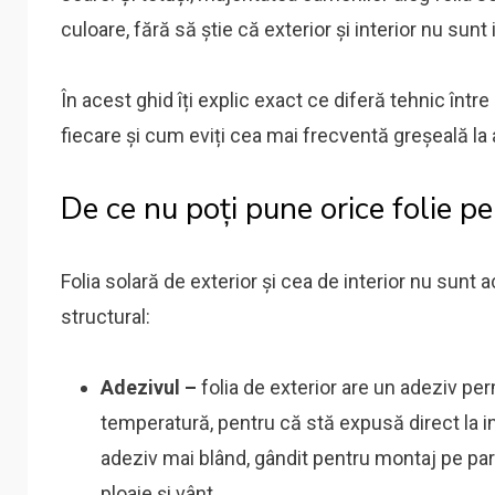
culoare, fără să știe că exterior și interior nu sun
În acest ghid îți explic exact ce diferă tehnic într
fiecare și cum eviți cea mai frecventă greșeală la 
De ce nu poți pune orice folie p
Folia solară de exterior și cea de interior nu sunt a
structural:
Adezivul –
folia de exterior are un adeziv perm
temperatură, pentru că stă expusă direct la int
adeziv mai blând, gândit pentru montaj pe part
ploaie și vânt.