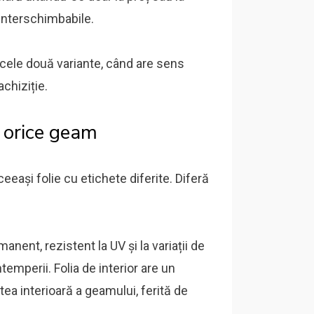
t interschimbabile.
e cele două variante, când are sens
achiziție.
e orice geam
ceeași folie cu etichete diferite. Diferă
anent, rezistent la UV și la variații de
emperii. Folia de interior are un
ea interioară a geamului, ferită de