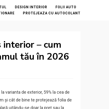
NTUL
DESIGN INTERIOR
FOLII AUTO
TIONARE
PROTEJEAZA CU AUTOCOLANT
s interior – cum
amul tău în 2026
la varianta de exterior, 59% la cea de
 și cât de bine te protejează folia de
olară uitându-se doar la preț sau la