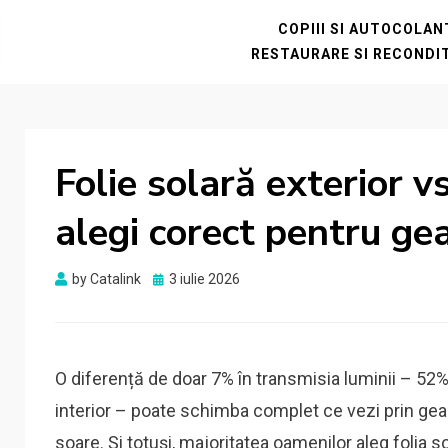
COPIII SI AUTOCOLA
RESTAURARE SI RECONDI
Folie solară exterior v
alegi corect pentru ge
Posted
by
Catalink
3 iulie 2026
on
O diferență de doar 7% în transmisia luminii – 52% 
interior – poate schimba complet ce vezi prin geam
soare. Și totuși, majoritatea oamenilor aleg folia s