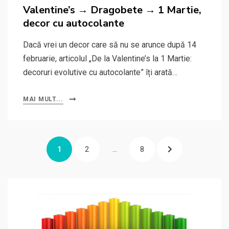
on
Valentine’s → Dragobete → 1 Martie,
decor cu autocolante
Dacă vrei un decor care să nu se arunce după 14
februarie, articolul „De la Valentine’s la 1 Martie:
decoruri evolutive cu autocolante” îți arată…
MAI MULT...
Paginație
PAGE
PAGE
PAGE
NEXT
1
2
…
8
articole
PAGE