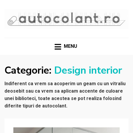
Materiale, aplicații și recomandări din experiență reală
GHIDURI ȘI SOLUȚII
PENTRU FOLIILE
MENU
AUTOCOLANTE
Categorie:
Design interior
Indiferent ca vrem sa acoperim un geam cu un vitraliu
deosebit sau ca vrem sa aplicam accente de culoare
unei biblioteci, toate acestea se pot realiza folosind
diferite tipuri de autocolant.