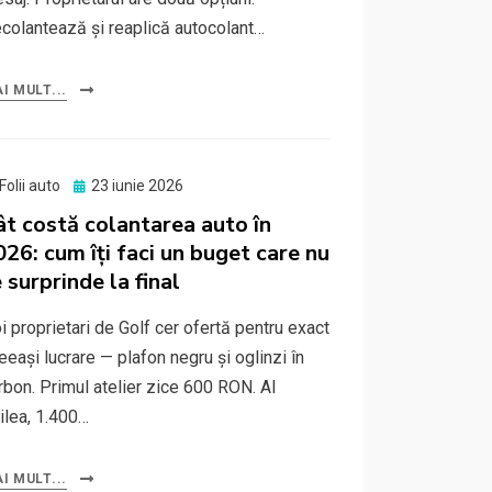
colantează și reaplică autocolant…
I MULT...
Posted
Folii auto
23 iunie 2026
on
ât costă colantarea auto în
026: cum îți faci un buget care nu
 surprinde la final
i proprietari de Golf cer ofertă pentru exact
eeași lucrare — plafon negru și oglinzi în
rbon. Primul atelier zice 600 RON. Al
ilea, 1.400…
I MULT...