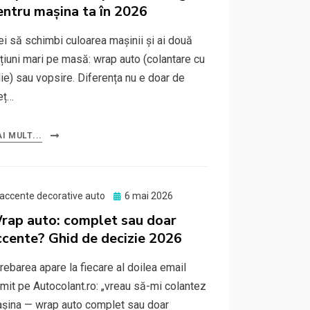
entru mașina ta în 2026
ei să schimbi culoarea mașinii și ai două
țiuni mari pe masă: wrap auto (colantare cu
lie) sau vopsire. Diferența nu e doar de
eț…
I MULT...
Posted
accente decorative auto
6 mai 2026
on
rap auto: complet sau doar
ccente? Ghid de decizie 2026
trebarea apare la fiecare al doilea email
imit pe Autocolant.ro: „vreau să-mi colantez
șina — wrap auto complet sau doar