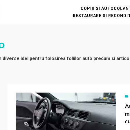
COPIII SI AUTOCOLA
RESTAURARE SI RECONDI
o
verse idei pentru folosirea foliilor auto precum si articole
A
m
c