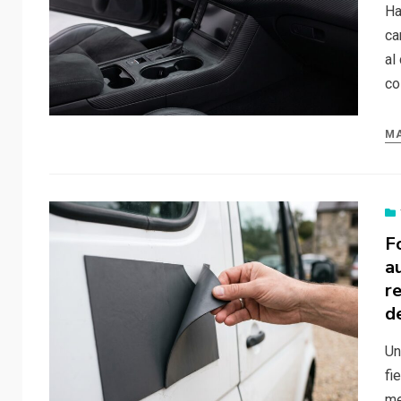
Ha
ca
al
co
MA
F
a
r
d
Un
fi
me