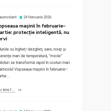
Posted
autocolant
24 februarie 2026
on
opseaua mașinii în februarie–
artie: protecție inteligentă, nu
ervi
 lunile cu îngheț–dezgheț, sare, nisip și
ferențe mari de temperatură, “micile”
obituri se transformă rapid în costuri mari.
 articolul Vopseaua mașinii în februarie–
rtie:…
I MULT...