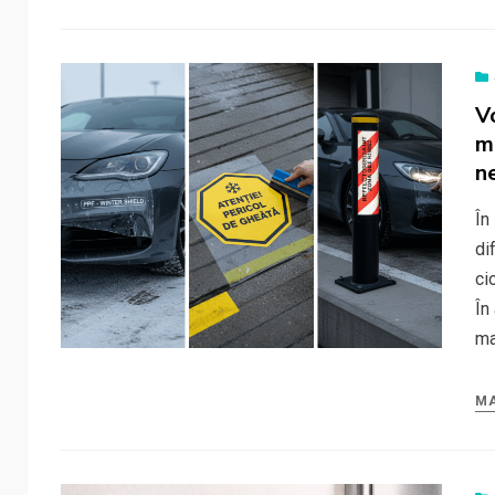
V
m
n
În
di
ci
În
ma
MA