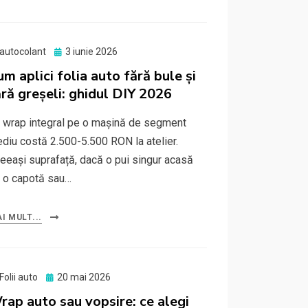
Posted
autocolant
3 iunie 2026
on
um aplici folia auto fără bule și
ără greșeli: ghidul DIY 2026
 wrap integral pe o mașină de segment
diu costă 2.500-5.500 RON la atelier.
eeași suprafață, dacă o pui singur acasă
 o capotă sau…
I MULT...
Posted
Folii auto
20 mai 2026
on
rap auto sau vopsire: ce alegi