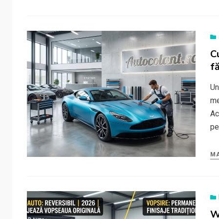
C
f
Un
me
Ac
pe
MA
W