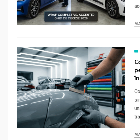
ac
MA
C
p
î
Co
si
un
tr
MA