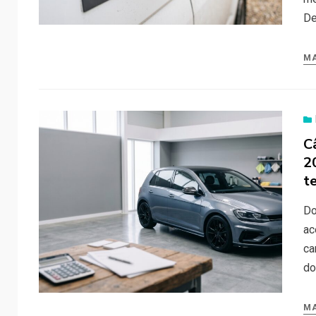
De
MA
C
2
te
Do
ac
ca
do
MA