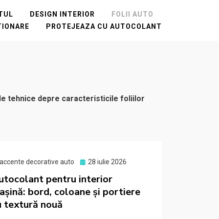
NTUL
DESIGN INTERIOR
FOLII AUTO
TIONARE
PROTEJEAZA CU AUTOCOLANT
 tehnice depre caracteristicile foliilor
Posted
accente decorative auto
28 iulie 2026
on
utocolant pentru interior
așină: bord, coloane și portiere
u textură nouă