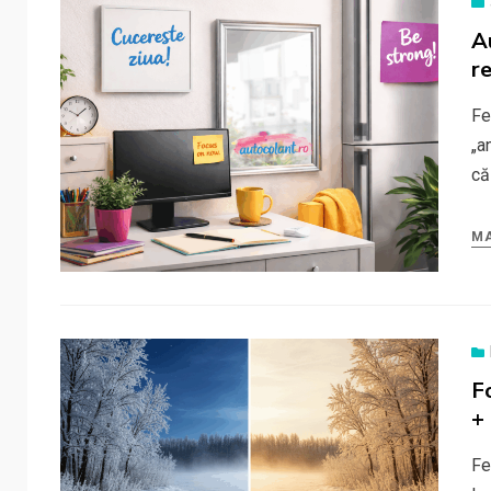
A
re
Fe
„a
că
MA
F
+
Fe