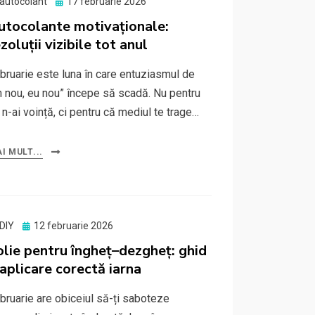
Posted
autocolant
17 februarie 2026
on
utocolante motivaționale:
zoluții vizibile tot anul
bruarie este luna în care entuziasmul de
n nou, eu nou” începe să scadă. Nu pentru
 n-ai voință, ci pentru că mediul te trage…
I MULT...
Posted
DIY
12 februarie 2026
on
olie pentru îngheț–dezgheț: ghid
 aplicare corectă iarna
bruarie are obiceiul să-ți saboteze