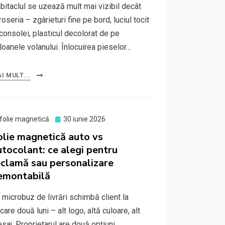
bitaclul se uzează mult mai vizibil decât
roseria – zgârieturi fine pe bord, luciul tocit
 consolei, plasticul decolorat de pe
loanele volanului. Înlocuirea pieselor…
I MULT...
Posted
folie magnetică
30 iunie 2026
on
olie magnetică auto vs
utocolant: ce alegi pentru
eclamă sau personalizare
emontabilă
 microbuz de livrări schimbă client la
ecare două luni – alt logo, altă culoare, alt
saj. Proprietarul are două opțiuni.