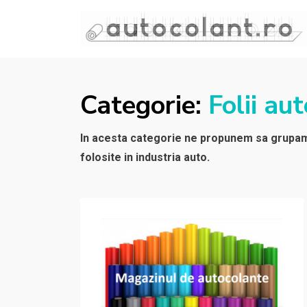
GHIDURI ȘI SOLUȚII
Materiale, aplicații și recomandări din
experiență reală
PENTRU FOLIILE
Categorie:
Folii aut
AUTOCOLANTE
In acesta categorie ne propunem sa grupam di
folosite in industria auto.