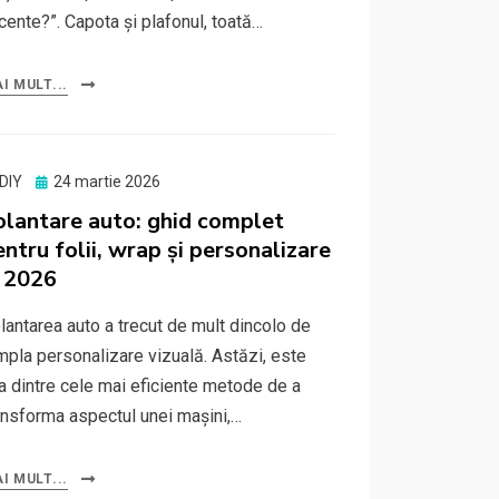
cente?”. Capota și plafonul, toată…
I MULT...
Posted
DIY
24 martie 2026
on
olantare auto: ghid complet
entru folii, wrap și personalizare
n 2026
lantarea auto a trecut de mult dincolo de
mpla personalizare vizuală. Astăzi, este
a dintre cele mai eficiente metode de a
ansforma aspectul unei mașini,…
I MULT...