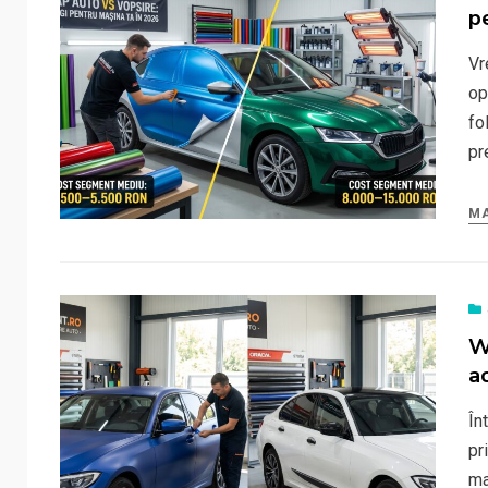
p
Vr
op
fo
pr
MA
W
a
În
pr
ma