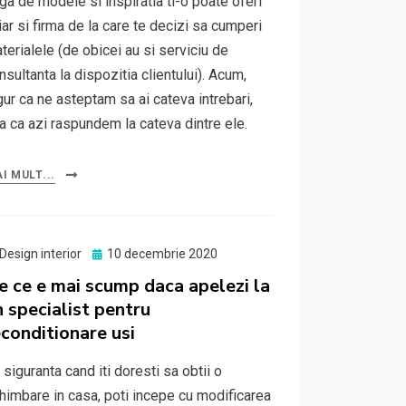
rga de modele si inspiratia ti-o poate oferi
iar si firma de la care te decizi sa cumperi
terialele (de obicei au si serviciu de
nsultanta la dispozitia clientului). Acum,
gur ca ne asteptam sa ai cateva intrebari,
a ca azi raspundem la cateva dintre ele.
I MULT...
Posted
Design interior
10 decembrie 2020
on
e ce e mai scump daca apelezi la
n specialist pentru
econditionare usi
 siguranta cand iti doresti sa obtii o
himbare in casa, poti incepe cu modificarea