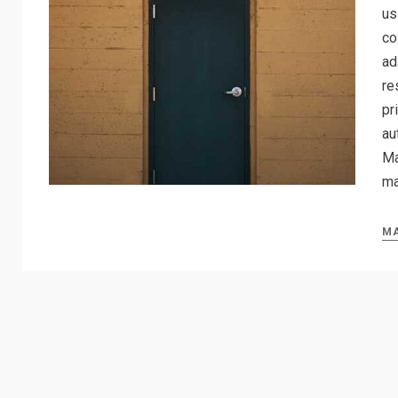
us
co
ad
re
pr
au
Ma
ma
MA