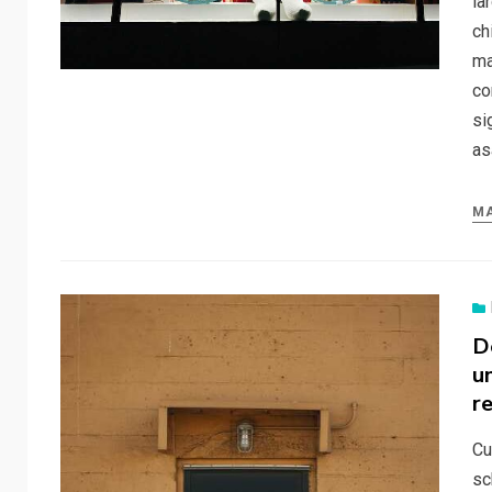
la
ch
ma
co
si
as
MA
D
u
r
Cu
sc