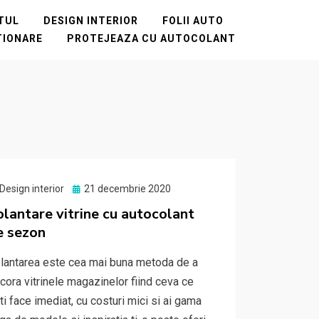
NTUL
DESIGN INTERIOR
FOLII AUTO
TIONARE
PROTEJEAZA CU AUTOCOLANT
Posted
Design interior
21 decembrie 2020
on
olantare vitrine cu autocolant
e sezon
lantarea este cea mai buna metoda de a
cora vitrinele magazinelor fiind ceva ce
ti face imediat, cu costuri mici si ai gama