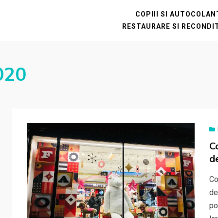
COPIII SI AUTOCOLA
RESTAURARE SI RECONDI
020
C
d
Co
de
po