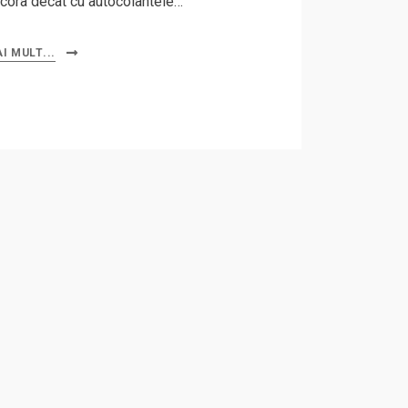
cora decât cu autocolantele…
I MULT...