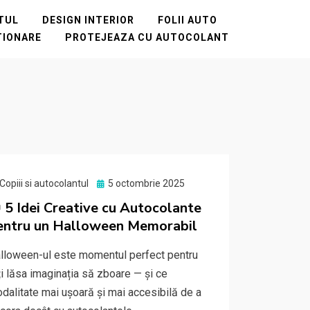
NTUL
DESIGN INTERIOR
FOLII AUTO
TIONARE
PROTEJEAZA CU AUTOCOLANT
Posted
Copiii si autocolantul
5 octombrie 2025
on
 5 Idei Creative cu Autocolante
entru un Halloween Memorabil
lloween-ul este momentul perfect pentru
ți lăsa imaginația să zboare — și ce
dalitate mai ușoară și mai accesibilă de a