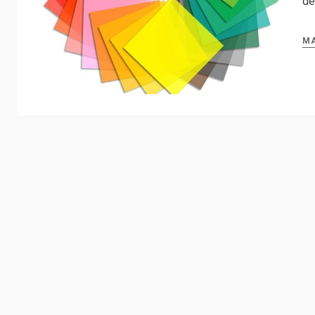
de
MA