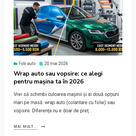
Posted
Folii auto
20 mai 2026
on
Wrap auto sau vopsire: ce alegi
pentru mașina ta în 2026
Vrei să schimbi culoarea mașinii și ai două opțiuni
mari pe masă: wrap auto (colantare cu folie) sau
vopsire. Diferența nu e doar de preț…
MAI MULT...