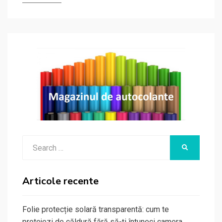
Search
SEARCH
for:
Articole recente
Folie protecție solară transparentă: cum te
protejezi de căldură fără să-ți întuneci camera