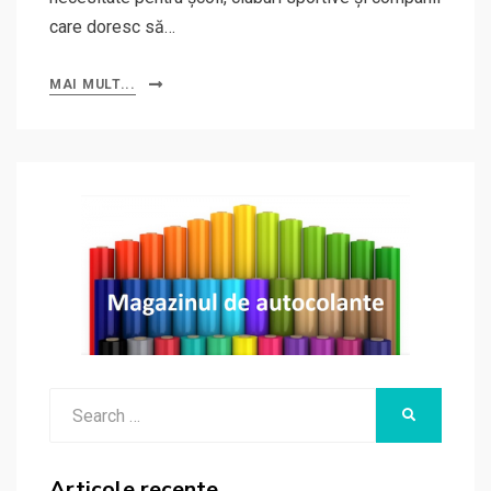
care doresc să…
MAI MULT...
Search
SEARCH
for:
Articole recente