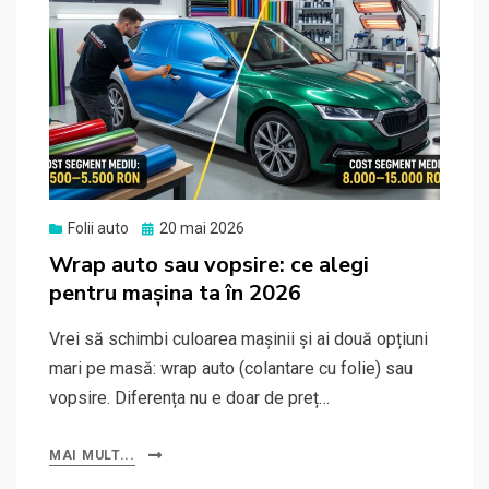
Posted
Folii auto
20 mai 2026
on
Wrap auto sau vopsire: ce alegi
pentru mașina ta în 2026
Vrei să schimbi culoarea mașinii și ai două opțiuni
mari pe masă: wrap auto (colantare cu folie) sau
vopsire. Diferența nu e doar de preț…
MAI MULT...