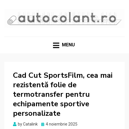
Materiale, aplicații și recomandări din experiență reală
GHIDURI ȘI SOLUȚII
PENTRU FOLIILE
MENU
AUTOCOLANTE
Cad Cut SportsFilm, cea mai
rezistentă folie de
termotransfer pentru
echipamente sportive
personalizate
Posted
by
Catalink
4 noiembrie 2025