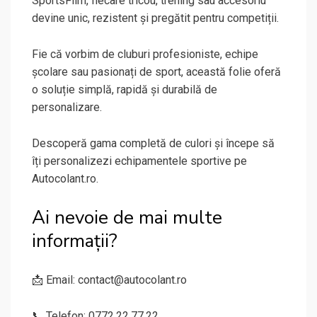
SportsFilm, fiecare tricou, trening sau accesoriu
devine unic, rezistent și pregătit pentru competiții.
Fie că vorbim de cluburi profesioniste, echipe
școlare sau pasionați de sport, această folie oferă
o soluție simplă, rapidă și durabilă de
personalizare.
Descoperă gama completă de culori și începe să
îți personalizezi echipamentele sportive pe
Autocolant.ro.
Ai nevoie de mai multe
informații?
📩 Email: contact@autocolant.ro
📞 Telefon: 0772.22.77.22