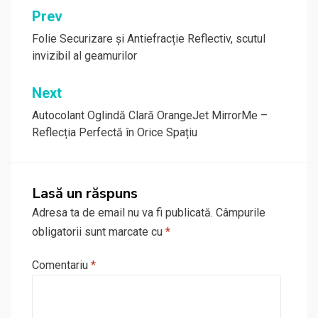
Navigare
Prev
în
Folie Securizare și Antiefracție Reflectiv, scutul
invizibil al geamurilor
articole
Next
Autocolant Oglindă Clară OrangeJet MirrorMe –
Reflecția Perfectă în Orice Spațiu
Lasă un răspuns
Adresa ta de email nu va fi publicată.
Câmpurile
obligatorii sunt marcate cu
*
Comentariu
*