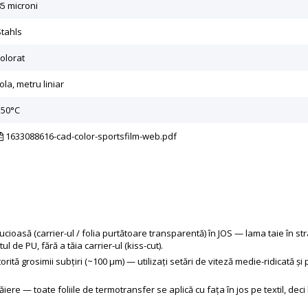
85 microni
Stahls
colorat
ola, metru liniar
150°C
1633088616-cad-color-sportsfilm-web.pdf
 lucioasă (carrier-ul / folia purtătoare transparentă) în JOS — lama taie în s
de PU, fără a tăia carrier-ul (kiss-cut).
orită grosimii subțiri (~100 μm) — utilizați setări de viteză medie-ridicată 
iere — toate foliile de termotransfer se aplică cu fața în jos pe textil, deci 