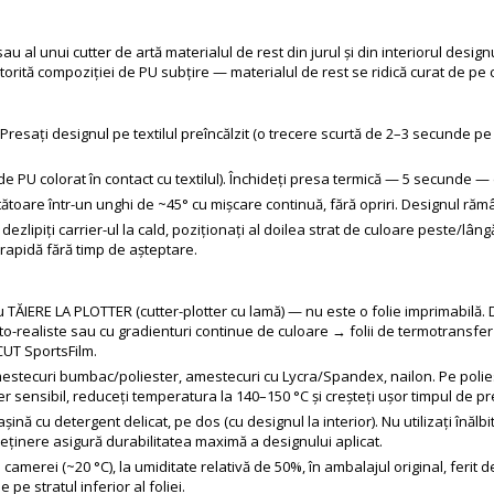
 al unui cutter de artă materialul de rest din jurul și din interiorul designul
orită compoziției de PU subțire — materialul de rest se ridică curat de pe 
esați designul pe textilul preîncălzit (o trecere scurtă de 2–3 secunde pe te
l de PU colorat în contact cu textilul). Închideți presa termică — 5 secunde —
rtătoare într-un unghi de ~45° cu mișcare continuă, fără opriri. Designul rămân
 dezlipiți carrier-ul la cald, poziționați al doilea strat de culoare peste/lâ
 rapidă fără timp de așteptare.
ĂIERE LA PLOTTER (cutter-plotter cu lamă) — nu este o folie imprimabilă. De
to-realiste sau cu gradienturi continue de culoare → folii de termotransfer 
-CUT SportsFilm.
estecuri bumbac/poliester, amestecuri cu Lycra/Spandex, nailon. Pe polieste
r sensibil, reduceți temperatura la 140–150 °C și creșteți ușor timpul de p
așină cu detergent delicat, pe dos (cu designul la interior). Nu utilizați înăl
reținere asigură durabilitatea maximă a designului aplicat.
camerei (~20 °C), la umiditate relativă de 50%, în ambalajul original, ferit 
e stratul inferior al foliei.