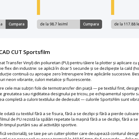
la
Cumpara
de la 98.7 lei/ml
Cumpara
de la 117.88 l
 CAD CUT Sportsfilm
 Transfer Vinyl) din poliuretan (PU) pentru tăiere la plotter și aplicare c
 flex din industrie: se aplică în doar 5 secunde și se dezlipește la cald (ho
ucție continuă cu aproape zero întrerupere între aplicările succesive. Best
nuri neon vibrante, culori metalice și fluorescente.
cele mai subțiri folii de termotransfer din piață — pe textilul finit, desig
te greutatea sau rigiditatea designului pe tricou, pe echipamentul sportiv s
a completă a culorii textilului de dedesubt — culorile SportsFilm sunt vibran
de odată cu textilul fără a se fisura, fără a se dezlipi și fără a pierde culoare
lmul de PU rezistă la spălări repetate la mașină fără a se dezlipi, fără a se fi
 timpul purtării sau al activității sportive.
ică vectorială), se taie pe un cutter-plotter care decupează conturul design
 textil și se presează cu presa termică la 160 °C timp de 5 secunde — folia 