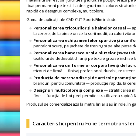
fixat permanent pe textil. La designuri multicolore: straturi
rapidă de designuri complexe, multicolore.
Gama de aplicații ale CAD-CUT SportsFilm include:
Personalizarea tricourilor și a hainelor casual
— apl
la cerere, de la piese unice la serii medii, cu culori vibra
Personalizarea echipamentelor sportive și a unif
pantaloni scurți, pe jachete de trening și pe alte piese de
Personalizarea hanoracelor și a bluzelor (sweatshi
textilului de dedesubt chiar și pe textile groase închise l
Personalizarea uniformelor corporative și de lucr
tricouri de firmă — finisaj profesional, durabil, rezistent 
Producția de merchandise și de articole promoțio
branduri, pentru comunități) — producție rapidă, la cerere
Designuri multicolore și complexe
— stratificarea ma
fine — funcția de hot peel permite stratificarea rapidă fă
Produsul se comercializează la metru liniar sau în role, în g
Caracteristici pentru Folie termotransfe