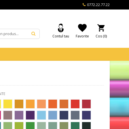
0772.22.77.22
Contul tau
Favorite
Cos (
0
)
NTE