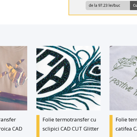
de la 97.23 lei/buc
C
ransfer
Folie termotransfer cu
Folie te
roica CAD
sclipici CAD CUT Glitter
catifea 