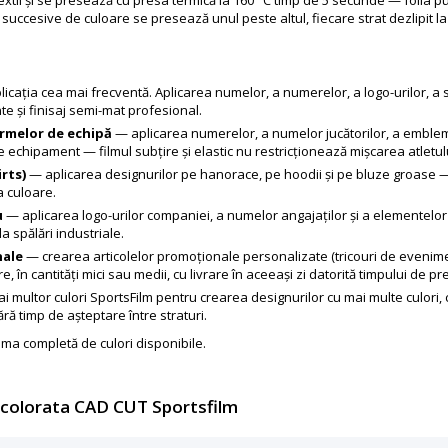
le succesive de culoare se presează unul peste altul, fiecare strat dezlipit 
icația cea mai frecventă. Aplicarea numelor, a numerelor, a logo-urilor, a s
nte și finisaj semi-mat profesional.
ormelor de echipă
— aplicarea numerelor, a numelor jucătorilor, a embleme
 echipament — filmul subțire și elastic nu restricționează mișcarea atletului 
rts)
— aplicarea designurilor pe hanorace, pe hoodii și pe bluze groase —
a culoare.
u
— aplicarea logo-urilor companiei, a numelor angajaților și a elementelor 
la spălări industriale.
nale
— crearea articolelor promoționale personalizate (tricouri de evenim
, în cantități mici sau medii, cu livrare în aceeași zi datorită timpului de 
i multor culori SportsFilm pentru crearea designurilor cu mai multe culori, c
ră timp de așteptare între straturi.
ama completă de culori disponibile.
r colorata CAD CUT Sportsfilm