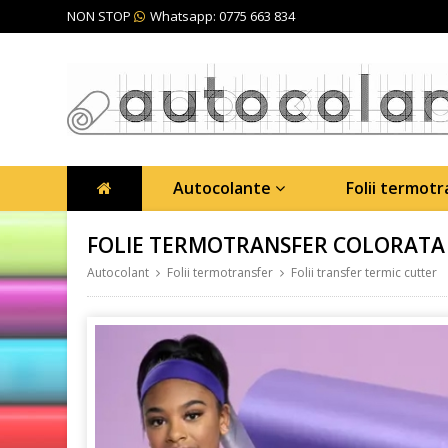
NON STOP
Whatsapp: 0775 663 834
Autocolante
Folii termot
FOLIE TERMOTRANSFER COLORATA 
Autocolant
Folii termotransfer
Folii transfer termic cutter