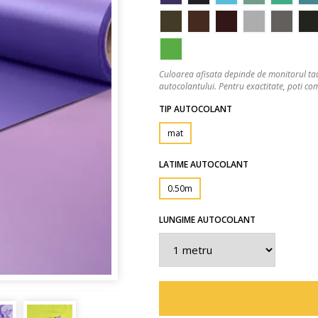
Culoarea afisata depinde de monitorul tau
autocolantului. Pentru exactitate, poti 
TIP AUTOCOLANT
mat
LATIME AUTOCOLANT
0.50m
LUNGIME AUTOCOLANT