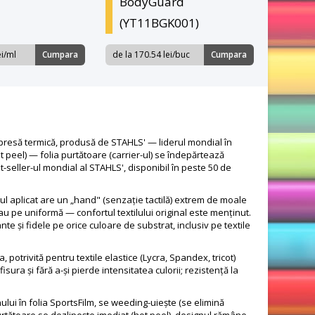
BodyGuard
(YT11BGK001)
ei/ml
Cumpara
de la 170.54 lei/buc
Cumpara
u presă termică, produsă de STAHLS' — liderul mondial în
t peel) — folia purtătoare (carrier-ul) se îndepărtează
-seller-ul mondial al STAHLS', disponibil în peste 50 de
nul aplicat are un „hand" (senzație tactilă) extrem de moale
au pe uniformă — confortul textilului original este menținut.
te și fidele pe orice culoare de substrat, inclusiv pe textile
a, potrivită pentru textile elastice (Lycra, Spandex, tricot)
sura și fără a-și pierde intensitatea culorii; rezistență la
ului în folia SportsFilm, se weeding-uiește (se elimină
purtătoare se dezlipește imediat (hot peel), designul rămâne