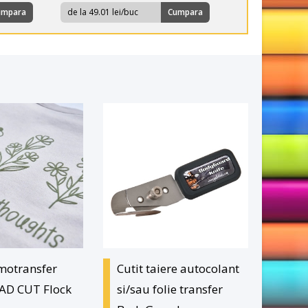
umpara
de la 49.01 lei/buc
Cumpara
rmotransfer
Cutit taiere autocolant
CAD CUT Flock
si/sau folie transfer