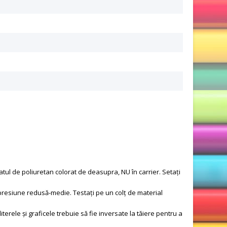
tratul de poliuretan colorat de deasupra, NU în carrier. Setați
și presiune redusă-medie. Testați pe un colț de material
literele și graficele trebuie să fie inversate la tăiere pentru a