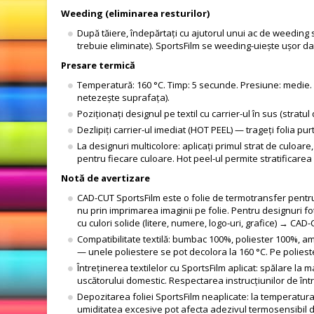
Weeding (eliminarea resturilor)
După tăiere, îndepărtați cu ajutorul unui ac de weeding sau
trebuie eliminate). SportsFilm se weeding-uiește ușor dat
Presare termică
Temperatură: 160 °C. Timp: 5 secunde. Presiune: medie. Pr
netezește suprafața).
Poziționați designul pe textil cu carrier-ul în sus (stratu
Dezlipiți carrier-ul imediat (HOT PEEL) — trageți folia pu
La designuri multicolore: aplicați primul strat de culoare,
pentru fiecare culoare. Hot peel-ul permite stratificarea
Notă de avertizare
CAD-CUT SportsFilm este o folie de termotransfer pentru T
nu prin imprimarea imaginii pe folie. Pentru designuri fo
cu culori solide (litere, numere, logo-uri, grafice) → CAD
Compatibilitate textilă: bumbac 100%, poliester 100%, am
— unele poliestere se pot decolora la 160 °C. Pe polieste
Întreținerea textilelor cu SportsFilm aplicat: spălare la m
uscătorului domestic. Respectarea instrucțiunilor de înt
Depozitarea foliei SportsFilm neaplicate: la temperatura 
umiditatea excesive pot afecta adezivul termosensibil de p