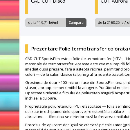
CAD CUT Disco
CUT Aurora
de la 119.71 lei/ml
Cumpara
de la 2160.25 lei/ro
Prezentare Folie termotransfer colorata
CAD-CUT SportsFilm este o folie de termotransfer (HTV — Heat
materiale de termotransfer. Aceasta este cea mai rapidă folie
imediat după presare, fără a aștepta răcirea, permițând prod
culori — de la culori clasice (alb, negru) la nuanțe pastel, to
Grosimea de doar ~100 microni face din SportsFilm una dintre 
și ușor, aproape imperceptibil la atingere. Purtătorul nu sim
Opacitatea ridicată a filmului de poliuretan asigură acoperire
închise la culoare.
Proprietățile poliuretanului (PU): elasticitate — folia se întin
utilizate în echipamentele sportive; rezistență la spălare — fi
abraziune — filmul nu se deteriorează la frecarea textilului în
Procesul de aplicare: designul se creează pe calculator (graf
materialul de rest din jurul designului), se poziționează pe