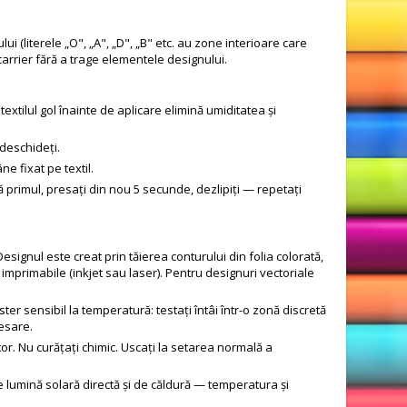
ui (literele „O", „A", „D", „B" etc. au zone interioare care
carrier fără a trage elementele designului.
xtilul gol înainte de aplicare elimină umiditatea și
 deschideți.
e fixat pe textil.
ngă primul, presați din nou 5 secunde, dezlipiți — repetați
signul este creat prin tăierea conturului din folia colorată,
imprimabile (inkjet sau laser). Pentru designuri vectoriale
r sensibil la temperatură: testați întâi într-o zonă discretă
resare.
bitor. Nu curățați chimic. Uscați la setarea normală a
de lumină solară directă și de căldură — temperatura și