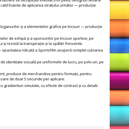
la cald înainte de aplicarea stratului următor — producție
loganurilor și a elementelor grafice pe tricouri — producție
lor de echipă și a sponsorilor pe tricouri sportive, pe
și rezistă la transpirație și la spălări frecvente.
 opacitatea ridicată a SportsFilm acoperă complet culoarea
de identitate vizuală pe uniformele de lucru, pe polo-uri, pe
ent, produse de merchandise pentru formații, pentru
presare de doar 5 secunde per aplicare.
u gradienturi simulate, cu efecte de contrast și cu detalii