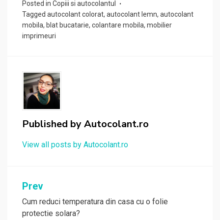
Posted in
Copiii si autocolantul
Tagged
autocolant colorat
,
autocolant lemn
,
autocolant
mobila
,
blat bucatarie
,
colantare mobila
,
mobilier
imprimeuri
Published by
Autocolant.ro
View all posts by Autocolant.ro
Navigare
Prev
în
Cum reduci temperatura din casa cu o folie
protectie solara?