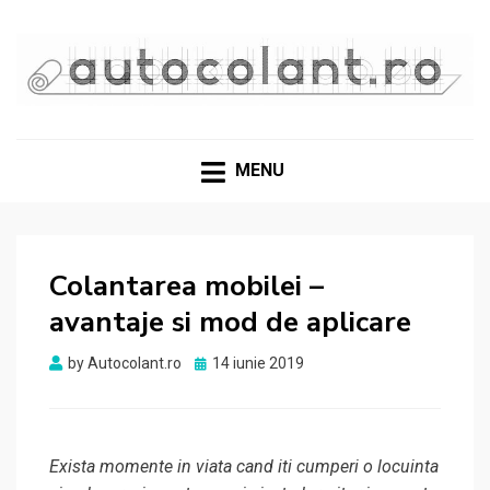
Materiale, aplicații și recomandări din experiență reală
GHIDURI ȘI SOLUȚII
PENTRU FOLIILE
MENU
AUTOCOLANTE
Colantarea mobilei –
avantaje si mod de aplicare
Posted
by
Autocolant.ro
14 iunie 2019
on
Exista momente in viata cand iti cumperi o locuinta