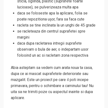
sticla, oglinda, plastic (suprafete foarte
lucioase), se pulverizeaza multa apa
daca se foloseste apa la aplicare, folia se
poate repozitiona ușor, fara sa faca cute
racleta se tine inclinata la un unghi de 45 grade
se racleteaza din centrul suprafetei spre
margini
daca dupa racletarea intregii suprafete
observam o bula de aer, o indepartam usor
folosind un ac si racletam zona respectiva
Abia asteptam sa vedem cum arata noua ta casa,
dupa ce ai mascat suprafetele deteriorate sau
mazgalit. Este un proiect pe care il poti incepe
primavara, pentru o schimbare a caminului tau! Nu
uita sa ne trimiti poze cu aspectul inainte si dupa
aplicare.