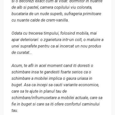
si o decorezi exact cum ai visat: dormitor in nuante
de alb si pastel, camera copilului viu colorata,
bucataria de un nude superb, sufrageria primitoare
cu nuante calde de crem-vanilla.
Odata cu trecerea timpului, folosind mobila, mai
apar deteriorari: o zgarietura intr-un colt, o matuire a
unei suprafete pentru ca ai incercat un nou produs
de curatat…
Acum, te afli in acel moment cand iti doresti o
schimbare insa te gandesti foarte serios ca o
schimbare a mobilei implica o gaura uriasa in
buget. Asa ca incepi sa cauti variante economice,
care sa te ajute in planul tau de
schimbare/infrumusetare a mobilei actuale, care sa
fie in buget si care sa iti ofere confortul caminului
tau.