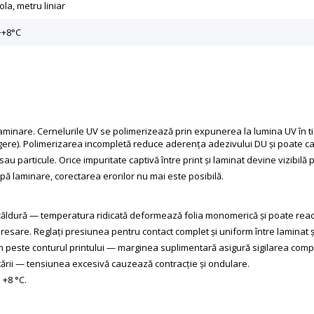
ola, metru liniar
>+8°C
 laminare. Cernelurile UV se polimerizează prin expunerea la lumina UV în t
ngere). Polimerizarea incompletă reduce aderența adezivului DU și poate cauz
 sau particule. Orice impuritate captivă între print și laminat devine vizibil
upă laminare, corectarea erorilor nu mai este posibilă.
 căldură — temperatura ridicată deformează folia monomerică și poate rea
 presare. Reglați presiunea pentru contact complet și uniform între laminat ș
este conturul printului — marginea suplimentară asigură sigilarea complet
ntării — tensiunea excesivă cauzează contracție și ondulare.
 +8 °C.