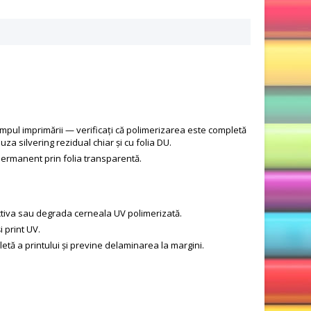
impul imprimării — verificați că polimerizarea este completă
a silvering rezidual chiar și cu folia DU.
ă permanent prin folia transparentă.
ctiva sau degrada cerneala UV polimerizată.
i print UV.
ă a printului și previne delaminarea la margini.