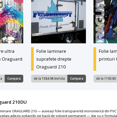
re ultra
Folie laminare
Folie lam
a Oraguard
suprafete drepte
printuri
Oraguard 210
la
Cumpara
de la 1584.98 lei/rola
Cumpara
de la 1193.85 
raguard 210DU
aminare ORAGUARD 210 — aceeași folie transparentă monomerică din PVC de 
 și același adeziv poliacrilic pe bază de solvent permanent — dar cu o formu