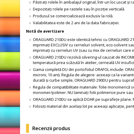
Păstrați rolele în ambalajul original, într-un loc uscat și 
Depozitați rolele pe rastele sau în poziție verticală.
Produsul se comercializează exclusiv la rolă.
Valabilitatea este de 2 ani de la data fabricației.
Notă de avertizare
ORAGUARD 210DU este identică tehnic cu ORAGUARD 210 
imprimați EXCLUSIV cu cerneluri solvent, eco-solvent sa
imprimați cu cerneluri UV (sau cu mix de cerneluri care 
ORAGUARD 210DU rezolvă silvering-ul cauzat de INCOMPAT
temperatură prea scăzută în atelier, cerneală UV insufici
Gama completă DU din portofoliul ORAFOL include: ORAG
microni, 10 ani). Regula de alegere: aceeași ca la v
durată și curbe simple, ORAGUARD 290DU pentru suprafe
Regula de compatibilitate materiale: folie monomerică
monomer/polimer. NU laminați folii polimerice pure sau
ORAGUARD 210DU se aplică DOAR pe suprafețe plane. Nu
Folosiți material din același lot pe aceeași aplicație, pen
Recenzii produs