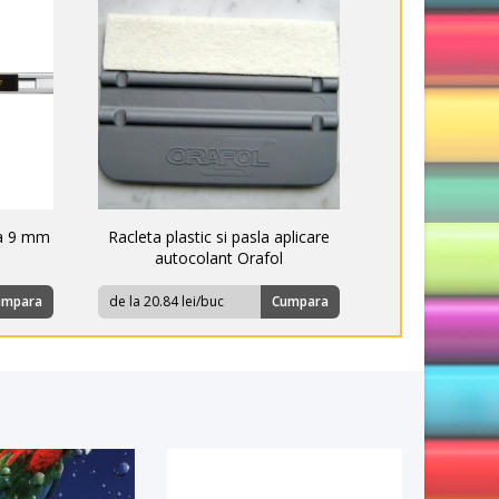
ma 9 mm
Racleta plastic si pasla aplicare
autocolant Orafol
umpara
de la 20.84 lei/buc
Cumpara