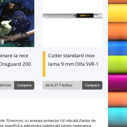
inare la rece
Cutter standard inox
 Oraguard 200
lama 9 mm Olfa SVR-1
lei/rola
Cumpara
de la 27.7 lei/buc
Cumpara
70 microni, cu aceeași protecție UV ridicată (factor de
lare specifică a adezivului optimizată pentru laminarea