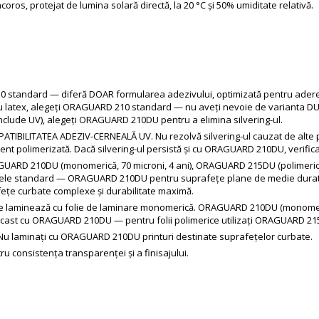
racoros, protejat de lumina solară directă, la 20 °C și 50% umiditate relativă.
standard — diferă DOAR formularea adezivului, optimizată pentru aderen
u latex, alegeți ORAGUARD 210 standard — nu aveți nevoie de varianta DU și
include UV), alegeți ORAGUARD 210DU pentru a elimina silvering-ul.
IBILITATEA ADEZIV-CERNEALĂ UV. Nu rezolvă silvering-ul cauzat de alte pro
ent polimerizată. Dacă silvering-ul persistă și cu ORAGUARD 210DU, verifica
UARD 210DU (monomerică, 70 microni, 4 ani), ORAGUARD 215DU (polimerică
ariantele standard — ORAGUARD 210DU pentru suprafețe plane de medie du
țe curbate complexe și durabilitate maximă.
 se laminează cu folie de laminare monomerică. ORAGUARD 210DU (monomeric
 cast cu ORAGUARD 210DU — pentru folii polimerice utilizați ORAGUARD 215
 laminați cu ORAGUARD 210DU printuri destinate suprafețelor curbate.
tru consistența transparenței și a finisajului.