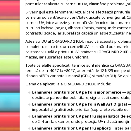
printurilor realizate cu cerneluri UV, eliminând problema „si
Silvering-ul este fenomenul vizual care afectează printurile
cerneluri solvent/eco-solvent/latex uscate convențional. C
cernelii UV, între adeziv și cerneală rămân micro-buzunare 
cu culori închise (negru, albastru închis, maro) unde contras
contrastul scade, iar suprafața capătă un aspect „ceață" ne
Adezivul DU al ORAGUARD 210DU rezolvă această problemă pr
complet cu micro-textura cernelii UV, eliminând buzunarele d
calitatea vizuală a printului UV laminat cu ORAGUARD 210DU
maxim, iar suprafața este uniformă.
Toate celelalte specificații tehnice sunt identice cu ORAGUA
termică de la -40 °C la +80 °C, aderență de 12 N/25 mm pe oțe
disponibilă în variante lucioasă (GDU) și mată (MDU). Se apl
Gama de aplicații ale ORAGUARD 210DU include:
Laminarea printurilor UV pe folii monomerice
— apl
destinate panourilor publicitare, signalisticii comerciale,
Laminarea printurilor UV pe folii Wall Art Digital
— 
impecabil al graficii este prioritar (suprafețe vizibile de l
Laminarea printurilor UV pentru signalistică de e
de 2–4 ani la exterior, unde protecția UV ridicată menține
Laminarea printurilor UV pentru aplicații interioa