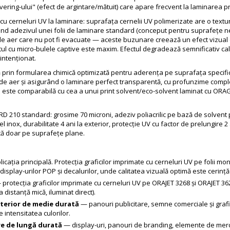
lvering-ului" (efect de argintare/mătuit) care apare frecvent la laminarea pr
 cu cerneluri UV la laminare: suprafața cernelii UV polimerizate are o text
ând adezivul unei folii de laminare standard (conceput pentru suprafețe n
de aer care nu pot fi evacuate — aceste buzunare creează un efect vizual d
tul cu micro-bulele captive este maxim. Efectul degradează semnificativ cali
intenționat.
in formularea chimică optimizată pentru aderența pe suprafața specifică 
e aer și asigurând o laminare perfect transparentă, cu profunzime completă 
 este comparabilă cu cea a unui print solvent/eco-solvent laminat cu ORA
RD 210 standard: grosime 70 microni, adeziv poliacrilic pe bază de solvent 
l inox, durabilitate 4 ani la exterior, protecție UV cu factor de prelungire 
ică doar pe suprafețe plane.
icația principală. Protecția graficilor imprimate cu cerneluri UV pe folii mo
 display-urilor POP și decalurilor, unde calitatea vizuală optimă este cerință
protecția graficilor imprimate cu cerneluri UV pe ORAJET 3268 și ORAJET 362
a distanță mică, iluminat direct).
xterior de medie durată
— panouri publicitare, semne comerciale și grafi
 intensitatea culorilor.
re de lungă durată
— display-uri, panouri de branding, elemente de mercha