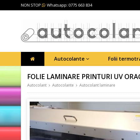
NON STOP
Whatsapp: 0775 663 834
Autocolante
Folii termot
FOLIE LAMINARE PRINTURI UV OR
Autocolant
Autocolante
Autocolant laminare