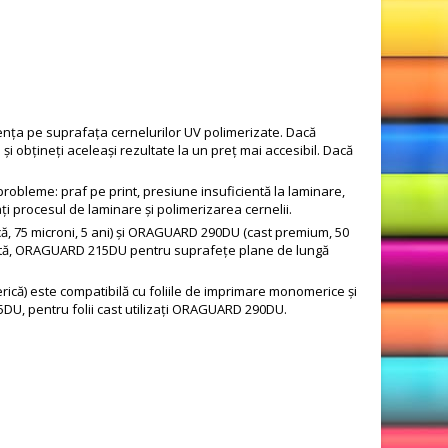
ța pe suprafața cernelurilor UV polimerizate. Dacă
 obțineți aceleași rezultate la un preț mai accesibil. Dacă
bleme: praf pe print, presiune insuficientă la laminare,
ți procesul de laminare și polimerizarea cernelii.
, 75 microni, 5 ani) și ORAGUARD 290DU (cast premium, 50
rată, ORAGUARD 215DU pentru suprafețe plane de lungă
ă) este compatibilă cu foliile de imprimare monomerice și
DU, pentru folii cast utilizați ORAGUARD 290DU.