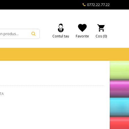
0772.22.77.22
Contul tau
Favorite
Cos (
0
)
TA