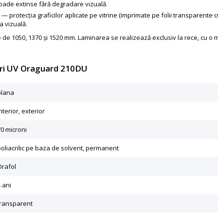
oade extinse fără degradare vizuală.
i
— protecția graficilor aplicate pe vitrine (imprimate pe folii transparente 
a vizuală.
ile de 1050, 1370 și 1520 mm. Laminarea se realizează exclusiv la rece, cu 
turi UV Oraguard 210DU
plana
nterior, exterior
70 microni
poliacrilic pe baza de solvent, permanent
Orafol
 ani
transparent