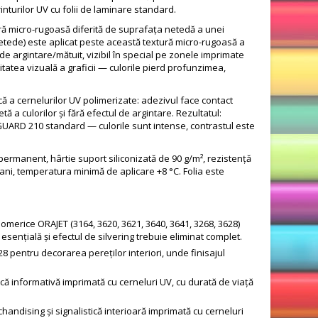
inturilor UV cu folii de laminare standard.
ură micro-rugoasă diferită de suprafața netedă a unei
etede) este aplicat peste această textură micro-rugoasă a
e argintare/mătuit, vizibil în special pe zonele imprimate
tatea vizuală a graficii — culorile pierd profunzimea,
a cernelurilor UV polimerizate: adezivul face contact
a culorilor și fără efectul de argintare. Rezultatul:
GUARD 210 standard — culorile sunt intense, contrastul este
permanent, hârtie suport siliconizată de 90 g/m², rezistență
2 ani, temperatura minimă de aplicare +8 °C. Folia este
nomerice ORAJET (3164, 3620, 3621, 3640, 3641, 3268, 3628)
 esențială și efectul de silvering trebuie eliminat complet.
8 pentru decorarea pereților interiori, unde finisajul
că informativă imprimată cu cerneluri UV, cu durată de viață
ndising și signalistică interioară imprimată cu cerneluri