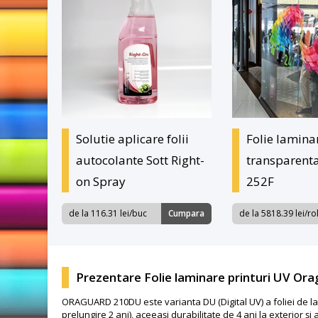
Solutie aplicare folii
Folie lamina
autocolante Sott Right-
transparent
on Spray
252F
de la 116.31 lei/buc
Cumpara
de la 5818.39 lei/ro
Prezentare Folie laminare printuri UV O
ORAGUARD 210DU este varianta DU (Digital UV) a foliei de l
prelungire 2 ani), aceeași durabilitate de 4 ani la exterior