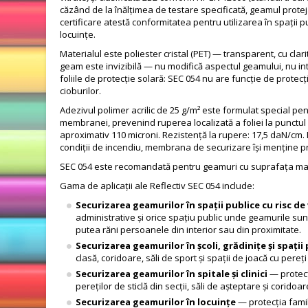
căzând de la înălțimea de testare specificată, geamul prote
certificare atestă conformitatea pentru utilizarea în spații pu
locuințe.
Materialul este poliester cristal (PET) — transparent, cu cla
geam este invizibilă — nu modifică aspectul geamului, nu i
foliile de protecție solară: SEC 054 nu are funcție de protec
cioburilor.
Adezivul polimer acrilic de 25 g/m² este formulat special p
membranei, prevenind ruperea localizată a foliei la punctul d
aproximativ 110 microni. Rezistență la rupere: 17,5 daN/cm. Re
condiții de incendiu, membrana de securizare își menține propr
SEC 054 este recomandată pentru geamuri cu suprafața mai 
Gama de aplicații ale Reflectiv SEC 054 include:
Securizarea geamurilor în spații publice cu risc d
administrative și orice spațiu public unde geamurile sun
putea răni persoanele din interior sau din proximitate.
Securizarea geamurilor în școli, grădinițe și spații
clasă, coridoare, săli de sport și spații de joacă cu pereți 
Securizarea geamurilor în spitale și clinici
— protecți
pereților de sticlă din secții, săli de așteptare și coridoar
Securizarea geamurilor în locuințe
— protecția famili