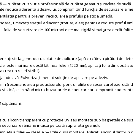
tă — curățați cu soluție profesională de curățat geamuri și racletă de sticl
ritate reduce aderența adezivului, compromițând funcția de securizare a m
 ventilația pentru a preveni recircularea prafului pe sticla umedă.
erioară), umectați spațiul adiacent (trotuar, alee) pentru a reduce praful am
olia de securizare de 100 microni este mai rigidă și mai grea decât foliil
rizați sticla generos cu soluție de aplicare (apă cu câteva picături de dete
clei este mai mare decât lățimea foliei (1520 mm), aplicați folia din două 
rea un relief vizibil).
ța adezivă. Pulverizați imediat soluție de aplicare pe adeziv.
e lemn (recomandarea producătorului pentru foliile de securizare) exercitâ
v și sticlă, eliminând micro-buzunarele de aer care ar compromite aderența
4 săptămâni.
ate cu silicon transparent cu protecție UV sau montate sub baghetele de susț
de securizare rămâne intactă pe toată suprafața geamului.
etă a foliei — ideal la 5–7 zile după montare. Aplicați siliconul dintr-un co