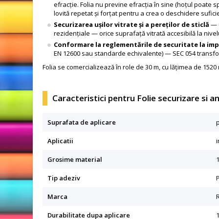
efracție. Folia nu previne efracția în sine (hoțul poate s
lovită repetat și forțat pentru a crea o deschidere sufici
Securizarea ușilor vitrate și a pereților de sticlă
— u
rezidențiale — orice suprafață vitrată accesibilă la nive
Conformare la reglementările de securitate la im
EN 12600 sau standarde echivalente) — SEC 054 transfor
Folia se comercializează în role de 30 m, cu lățimea de 1520 mm
Caracteristici pentru Folie securizare si a
Suprafata de aplicare
p
Aplicatii
i
Grosime material
Tip adeziv
P
Marca
R
Durabilitate dupa aplicare
1