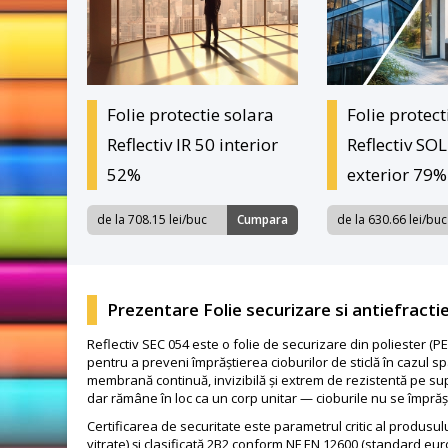
Folie protectie solara
Folie protect
Reflectiv IR 50 interior
Reflectiv SO
52%
exterior 79%
de la 708.15 lei/buc
Cumpara
de la 630.66 lei/buc
Prezentare Folie securizare si antiefracti
Reflectiv SEC 054 este o folie de securizare din poliester (P
pentru a preveni împrăștierea cioburilor de sticlă în cazul s
membrană continuă, invizibilă și extrem de rezistentă pe supr
dar rămâne în loc ca un corp unitar — cioburile nu se împrășt
Certificarea de securitate este parametrul critic al produsu
vitrate) și clasificată 2B2 conform NF EN 12600 (standard eu