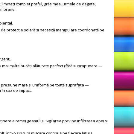
ă. Eliminați complet praful, grăsimea, urmele de degete,
embranei.
biental.
e de protecție solară și necesită manipulare coordonată pe
rgent).
sau mai multe bucăți alăturate perfect (fără suprapunere —
nd presiune mare și uniformă pe toată suprafața —
 în caz de impact.
inere a ramei geamului. Sigilarea previne infiltrarea apei și
lț, într-o singură mișcare continuă pe fiecare latură.