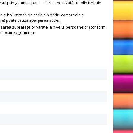
cesul prin geamul spart — sticla securizată cu folie trebuie
ri și balustrade de sticlă din clădiri comerciale și
ere) poate cauza spargerea sticlei.
izarea suprafețelor vitrate la nivelul persoanelor (conform
înlocuirea geamului.