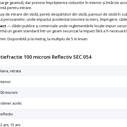
parge geamul), dar previne împrăștierea cioburilor în interior și întârzie ac
entă pentru intrare.
și de intrare din sticlă, pereți despărțitori din sticlă, panouri de sticlă în scă
lul persoanelor, unde impactul accidental (ciocnire la mers, împingere, căd
pact
— clădiri publice și comerciale unde reglementările locale impun secur
mă un geam standard într-un geam securizat la impact fără a fi necesară 
. Disponibilă și la metraj, la multiplu de 5 m liniari.
ntiefractie 100 microni Reflectiv SEC 054
lana, vitrata
nterior
100 microni
olimer acrilic
eflectiv
2 ani, 15 ani