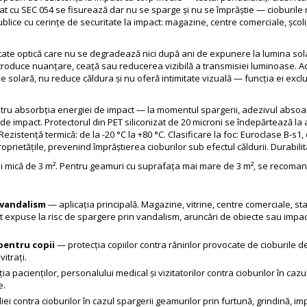
jat cu SEC 054 se fisurează dar nu se sparge și nu se împrăștie — cioburil
blice cu cerințe de securitate la impact: magazine, centre comerciale, școli, sp
ritate optică care nu se degradează nici după ani de expunere la lumina sola
ntroduce nuanțare, ceață sau reducerea vizibilă a transmisiei luminoase. 
ție solară, nu reduce căldura și nu oferă intimitate vizuală — funcția ei exc
entru absorbția energiei de impact — la momentul spargerii, adezivul absoa
e impact. Protectorul din PET siliconizat de 20 microni se îndepărtează la 
zistență termică: de la -20 °C la +80 °C. Clasificare la foc: Euroclase B-s1, 
ietățile, prevenind împrăștierea cioburilor sub efectul căldurii. Durabilitat
mică de 3 m². Pentru geamuri cu suprafața mai mare de 3 m², se recomandă
e vandalism
— aplicația principală. Magazine, vitrine, centre comerciale, stați
t expuse la risc de spargere prin vandalism, aruncări de obiecte sau impact
 pentru copii
— protecția copiilor contra rănirilor provocate de cioburile de
vitrați.
a pacienților, personalului medical și vizitatorilor contra cioburilor în cazul
e.
ei contra cioburilor în cazul spargerii geamurilor prin furtună, grindină, im