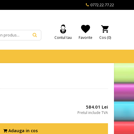
0772.22.77.22
Contul tau
Favorite
Cos (
0
)
584.01 Lei
Pretul include TVA
Adauga in cos