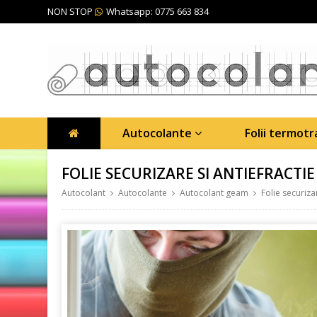
NON STOP
Whatsapp: 0775 663 834
Autocolante
Folii termot
FOLIE SECURIZARE SI ANTIEFRACTIE
Autocolant
Autocolante
Autocolant geam
Folie securizar