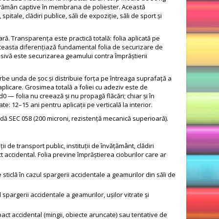
e rămân captive în membrana de poliester. Această
itale, clădiri publice, săli de expoziție, săli de sport și
ră. Transparența este practică totală: folia aplicată pe
Aceasta diferențiază fundamental folia de securizare de
lusivă este securizarea geamului contra împrăștierii
rbe unda de șoc și distribuie forța pe întreaga suprafață a
aplicare. Grosimea totală a foliei cu adeziv este de
d0 — folia nu creează și nu propagă flăcări; chiar și în
e: 12–15 ani pentru aplicații pe verticală la interior.
 SEC 058 (200 microni, rezistență mecanică superioară).
i de transport public, instituții de învățământ, clădiri
 accidental. Folia previne împrăștierea cioburilor care ar
 sticlă în cazul spargerii accidentale a geamurilor din săli de
 spargerii accidentale a geamurilor, ușilor vitrate și
pact accidental (mingii, obiecte aruncate) sau tentative de