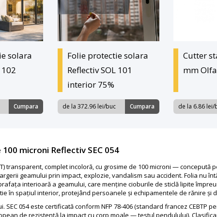
ie solara
Folie protectie solara
Cutter s
L 102
Reflectiv SOL 101
mm Olfa
interior 75%
Cumpara
de la 372.96 lei/buc
Cumpara
de la 6.86 lei
e 100 microni Reflectiv SEC 054
ET) transparent, complet incoloră, cu grosime de 100 microni — concepută pent
pargerii geamului prin impact, explozie, vandalism sau accident. Folia nu în
afața interioară a geamului, care menține cioburile de sticlă lipite împreu
ie în spațiul interior, protejând persoanele și echipamentele de rănire și 
lui. SEC 054 este certificată conform NFP 78-406 (standard francez CEBTP p
ropean de rezistență la impact cu corp moale — testul pendulului). Clasifi