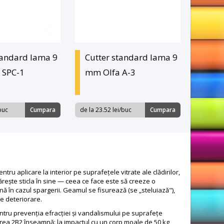
tandard lama 9
Cutter standard lama 9
 SPC-1
mm Olfa A-3
/buc
Cumpara
de la 23.52 lei/buc
Cumpara
ru aplicare la interior pe suprafețele vitrate ale clădirilor,
tărește sticla în sine — ceea ce face este să creeze o
nă în cazul spargerii. Geamul se fisurează (se „steluiază"),
de deteriorare.
entru prevenția efracției și vandalismului pe suprafețe
carea 2B2 înseamnă: la impactul cu un corp moale de 50 kg