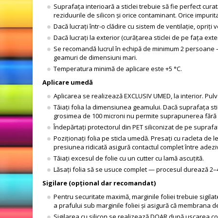
Suprafața interioară a sticlei trebuie să fie perfect cura
reziduurile de silicon și orice contaminant. Orice impu
Dacă lucrați într-o clădire cu sistem de ventilație, opriți
Dacă lucrați la exterior (curățarea sticlei de pe fața ext
Se recomandă lucrul în echipă de minimum 2 persoane — f
geamuri de dimensiuni mari.
Temperatura minimă de aplicare este +5 °C.
Aplicare umedă
Aplicarea se realizează EXCLUSIV UMED, la interior. Pulve
Tăiați folia la dimensiunea geamului. Dacă suprafața sti
grosimea de 100 microni nu permite suprapunerea fără a c
Îndepărtați protectorul din PET siliconizat de pe suprafa
Poziționați folia pe sticla umedă. Presați cu racleta d
presiunea ridicată asigură contactul complet între adezi
Tăiați excesul de folie cu un cutter cu lamă ascuțită.
Lăsați folia să se usuce complet — procesul durează 2–
Sigilare (opțional dar recomandat)
Pentru securitate maximă, marginile foliei trebuie sigil
a prafului sub marginile foliei și asigură că membrana 
Sigilarea cu silicon se realizează DOAR după uscarea compl