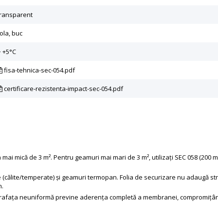
transparent
ola, buc
> +5°C
fisa-tehnica-sec-054.pdf
certificare-rezistenta-impact-sec-054.pdf
i mică de 3 m². Pentru geamuri mai mari de 3 m², utilizați SEC 058 (200 m
 (călite/temperate) și geamuri termopan. Folia de securizare nu adaugă str
m.
uprafața neuniformă previne aderența completă a membranei, compromițân