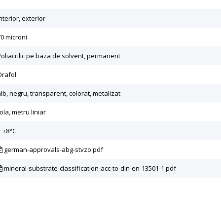
nterior, exterior
70 microni
Poliacrilic pe baza de solvent, permanent
Orafol
lb, negru, transparent, colorat, metalizat
ola, metru liniar
> +8°C
german-approvals-abg-stvzo.pdf
mineral-substrate-classification-acc-to-din-en-13501-1.pdf