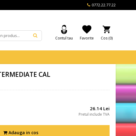
0772.22.77.22
Contul tau
Favorite
Cos (
0
)
TERMEDIATE CAL
26.14 Lei
Pretul include TVA
Adauga in cos