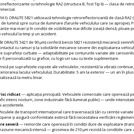
flectorizante cu tehnologie RA2 (structura B, fost Tip II) — clasa de retror
mmercial.
: ORALITE 5821 utilizează tehnologie retroreflectorizantă de clasă RA2 (Hig
de lumină spre sursa de iluminare (farurile vehiculului care se apropie). Pr
nțe mai mari și în condiții de vizibilitate mai dificile (ceață densă, ploaie
vehiculul la timp și un accident.
 ORALITE 5421 de 90 μm) conferă benzii 5821 rezistență mecanică semnificat
tactul cu ramuri și la solicitările mecanice severe din exploatarea vehiculelo
suprafețe curbate — adaptabilitate pe contururile variate ale caroseriilor
fi personalizată cu grafice, cu logo-uri sau cu texte suplimentare.
ică pe suprafețele vopsite ale vehiculelor, rezistentă la vibrații continue, 
eriorarea lacului vehiculului). Durabilitate: 5 ani la exterior — un an în p
ializează la metru liniar.
isc ridicat
— aplicația principală. Vehiculele comerciale care operează pe 
fic intens nocturn, zone industriale fără iluminat public) — unde intensitat
i accidentele.
iculele de transport internațional care traversează țări cu cerințe variate
opene și asigură conformitate extinsă fără necesitatea verificării reglementă
ere severă
— remorcile care operează în condiții dure de exploatare (trans
raziune mecanică intensă — grosimea de 210 μm rezistă la condițiile care