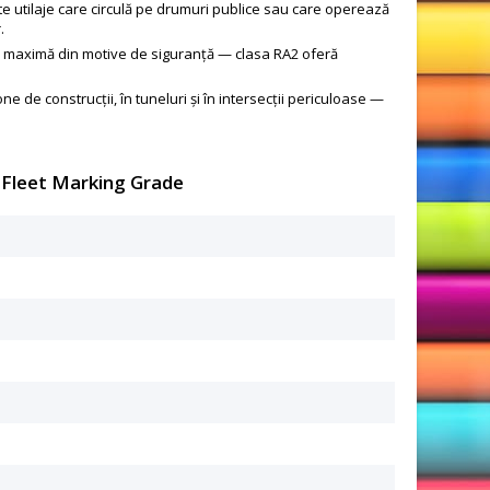
 utilaje care circulă pe drumuri publice sau care operează
.
te maximă din motive de siguranță — clasa RA2 oferă
e de construcții, în tuneluri și în intersecții periculoase —
.
y Fleet Marking Grade