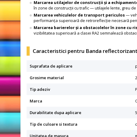
Marcarea utilajelor de construcții și a echipament
în zone de construcții cu trafic — utilajele lente, greu 
Marcarea vehiculelor de transport periculos
— vehi
performanța superioară de retroreflecție necesară pent
Marcarea barierelor și a obstacolelor în zone cu ris
vizibilitatea superioară a clasei RA2 semnalează obstaco
Caracteristici pentru Banda reflectorizan
Suprafata de aplicare
Grosime material
Tip adeziv
Marca
Durabilitate dupa aplicare
5
Tip de culoare si textura
Unitatea de masura
m