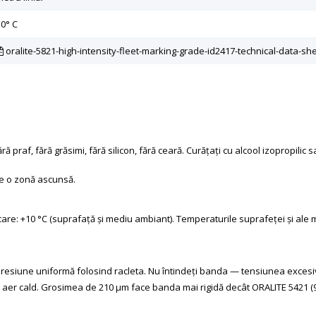
10° C
oralite-5821-high-intensity-fleet-marking-grade-id2417-technical-data-s
ă praf, fără grăsimi, fără silicon, fără ceară. Curățați cu alcool izopropili
pe o zonă ascunsă.
e: +10 °C (suprafață și mediu ambiant). Temperaturile suprafeței și ale med
cu presiune uniformă folosind racleta. Nu întindeți banda — tensiunea excesi
de aer cald. Grosimea de 210 μm face banda mai rigidă decât ORALITE 5421 