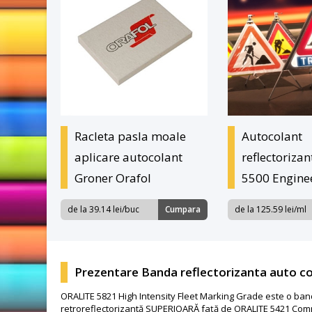
Racleta pasla moale
Autocolant
aplicare autocolant
reflectoriza
Groner Orafol
5500 Engine
de la 39.14 lei/buc
Cumpara
de la 125.59 lei/ml
Prezentare Banda reflectorizanta auto co
ORALITE 5821 High Intensity Fleet Marking Grade este o ba
retroreflectorizantă SUPERIOARĂ față de ORALITE 5421 Commer