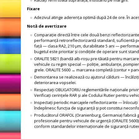
Fixare
Adezivul atinge aderența optimă după 24 de ore. În acest i
Notă de avertizare
Comparație directă între cele două benzi reflectorizant
performanță retroreflectorizantă standard, suficientă p
față — clasa RA2, 210 μm, durabilitate 5 ani — performanță
bugetul este prioritar și condițiile de operare sunt stand
ORALITE 5821 (bandă alb-roșu pre-tăiată pentru marcarea f
vehicule cu regim special — poliție, ambulanțe, pompier
grele. ORALITE 5600 → marcarea completă (contur + pano
Demontarea se realizează cu ajutorul căldurii — încălziț
deteriorarea vopselei.
Respectați OBLIGATORIU reglementările naționale privind
Verificați cerințele RAR și ale Codului Rutier pentru veh
Inspectați periodic marcajele reflectorizante — înlocuiț
îndeplinesc funcția de siguranță și pot constitui neconfo
Producătorul ORAFOL (Oranienburg, Germania) fabrică ga
profesionale pentru vehicule de urgență (ORALITE 5600) și
conform standardelor internaționale de siguranță rutier