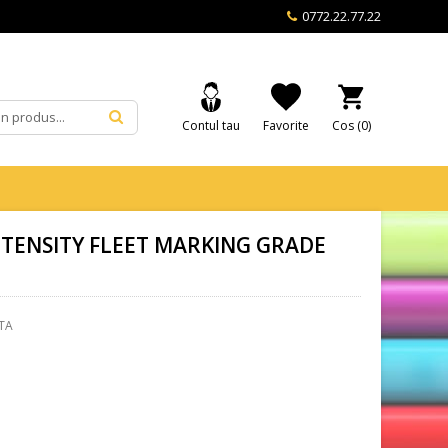
0772.22.77.22
Contul tau
Favorite
Cos (
0
)
NTENSITY FLEET MARKING GRADE
TA