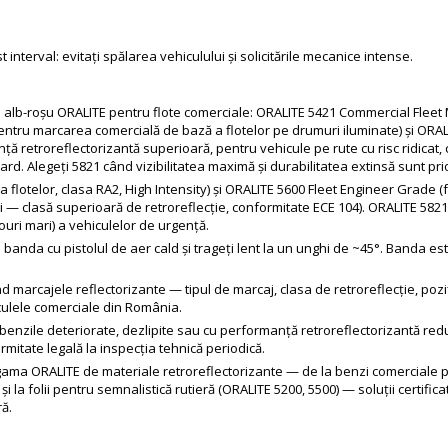
nterval: evitați spălarea vehiculului și solicitările mecanice intense.
e alb-roșu ORALITE pentru flote comerciale: ORALITE 5421 Commercial Fleet 
entru marcarea comercială de bază a flotelor pe drumuri iluminate) și ORA
 retroreflectorizantă superioară, pentru vehicule pe rute cu risc ridicat, cu
ard. Alegeți 5821 când vizibilitatea maximă și durabilitatea extinsă sunt prio
lotelor, clasa RA2, High Intensity) și ORALITE 5600 Fleet Engineer Grade (fo
i — clasă superioară de retroreflecție, conformitate ECE 104). ORALITE 58
uri mari) a vehiculelor de urgență.
i banda cu pistolul de aer cald și trageți lent la un unghi de ~45°. Banda 
 marcajele reflectorizante — tipul de marcaj, clasa de retroreflecție, pozi
iculele comerciale din România.
i benzile deteriorate, dezlipite sau cu performanță retroreflectorizantă red
rmitate legală la inspecția tehnică periodică.
ma ORALITE de materiale retroreflectorizante — de la benzi comerciale pen
 la folii pentru semnalistică rutieră (ORALITE 5200, 5500) — soluții certific
ă.