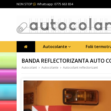
NON STOP
Whatsapp: 0775 663 834
Autocolante
Folii termot
BANDA REFLECTORIZANTA AUTO CO
Autocolant
Autocolante
Autocolant reflectorizant