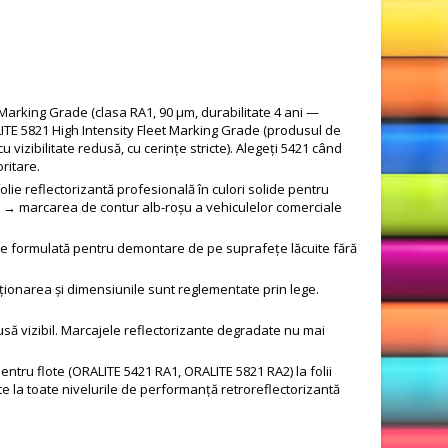
Marking Grade (clasa RA1, 90 μm, durabilitate 4 ani —
LITE 5821 High Intensity Fleet Marking Grade (produsul de
 vizibilitate redusă, cu cerințe stricte). Alegeți 5421 când
ritare.
lie reflectorizantă profesională în culori solide pentru
21 → marcarea de contur alb-roșu a vehiculelor comerciale
este formulată pentru demontare de pe suprafețe lăcuite fără
ționarea și dimensiunile sunt reglementate prin lege.
usă vizibil. Marcajele reflectorizante degradate nu mai
tru flote (ORALITE 5421 RA1, ORALITE 5821 RA2) la folii
ate la toate nivelurile de performanță retroreflectorizantă