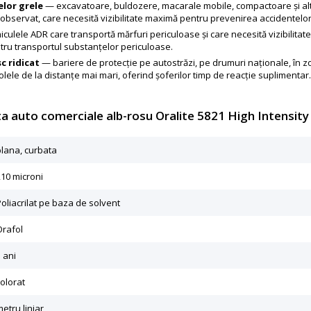
elor grele
— excavatoare, buldozere, macarale mobile, compactoare și alte
de observat, care necesită vizibilitate maximă pentru prevenirea accidentelor
culele ADR care transportă mărfuri periculoase și care necesită vizibilita
ru transportul substanțelor periculoase.
c ridicat
— bariere de protecție pe autostrăzi, pe drumuri naționale, în zon
lele de la distanțe mai mari, oferind șoferilor timp de reacție suplimentar
ta auto comerciale alb-rosu Oralite 5821 High Intensit
plana, curbata
210 microni
Poliacrilat pe baza de solvent
Orafol
 ani
colorat
etru liniar