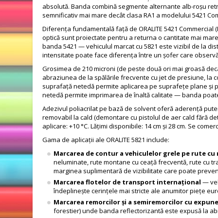
absolută. Banda combină segmente alternante alb-roșu retrore
semnificativ mai mare decât clasa RA1 a modelului 5421 Co
Diferența fundamentală față de ORALITE 5421 Commercial (RA1)
optică sunt proiectate pentru a returna o cantitate mai mare 
banda 5421 — vehiculul marcat cu 5821 este vizibil de la dista
intensitate poate face diferența între un șofer care observă 
Grosimea de 210 microni (de peste două ori mai groasă decât
abraziunea de la spălările frecvente cu jet de presiune, la con
suprafață netedă permite aplicarea pe suprafețe plane și pe 
netedă permite imprimarea de înaltă calitate — banda poate 
Adezivul poliacrilat pe bază de solvent oferă aderență putern
removabil la cald (demontare cu pistolul de aer cald fără det
aplicare: +10 °C. Lățimi disponibile: 14 cm și 28 cm. Se comerc
Gama de aplicații ale ORALITE 5821 include:
Marcarea de contur a vehiculelor grele pe rute cu r
neluminate, rute montane cu ceață frecventă, rute cu tra
marginea suplimentară de vizibilitate care poate preven
Marcarea flotelor de transport internațional
— veh
îndeplinește cerințele mai stricte ale anumitor piețe eur
Marcarea remorcilor și a semiremorcilor cu expun
forestier) unde banda reflectorizantă este expusă la ab