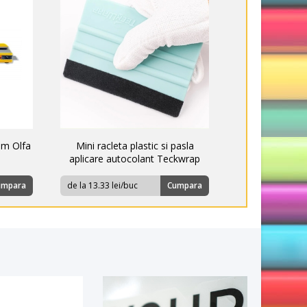
mm Olfa
Mini racleta plastic si pasla
aplicare autocolant Teckwrap
umpara
de la 13.33 lei/buc
Cumpara