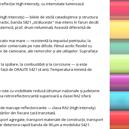
eflecție High Intensity, cu intensitate luminoasă
h Intensity) — bilele de sticlă catadioptrice și structura
actic, banda 5821 „strălucește" mai intens în faruri decât
 puternică, praf, drum neluminat). Această diferență de
iv mai mare — rezistentă la impactul pietrișului, la
r comerciale pe rute dificile. Filmul acrilic flexibil cu
 de camioane, ale remorcilor și ale utilajelor. Suprafața
la spălare, la combustibili și la coroziune — și este
lus față de ORALITE 5421 (4 ani). Temperatura minimă de
rute cu vizibilitate redusă (drumuri naționale și județene
ea retroreflectorizantă superioară a clasei RA2 oferă
 de marcaje reflectorizante — clasa RA2 (High Intensity)
rilor din fiecare țară tranzitată.
port agregate, transport materiale de construcții, transport
 ar deteriora rapid banda de 90 μm a modelului 5421.