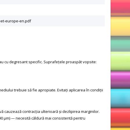
heet-europe-en.pdf
c sau cu degresant specific. Suprafețele proaspăt vopsite:
iului trebuie să fie apropiate. Evitați aplicarea în condiții
vă cauzează contracția ulterioară și dezlipirea marginilor.
(90 μm) — necesită căldură mai consistentă pentru