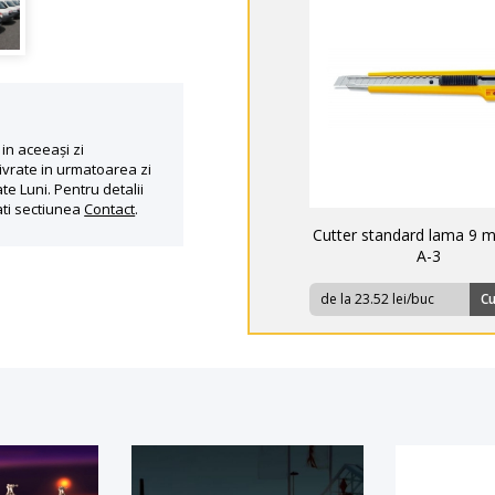
in aceeași zi
ivrate in urmatoarea zi
te Luni. Pentru detalii
ati sectiunea
Contact
.
Cutter standard lama 9 
A-3
de la 23.52 lei/buc
C