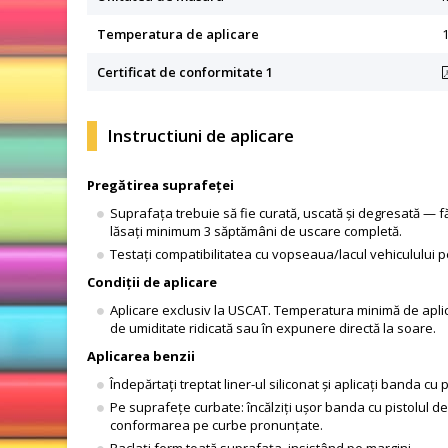
Temperatura de aplicare
Certificat de conformitate 1
Instructiuni de aplicare
Pregătirea suprafeței
Suprafața trebuie să fie curată, uscată și degresată — făr
lăsați minimum 3 săptămâni de uscare completă.
Testați compatibilitatea cu vopseaua/lacul vehiculului 
Condiții de aplicare
Aplicare exclusiv la USCAT. Temperatura minimă de aplicar
de umiditate ridicată sau în expunere directă la soare.
Aplicarea benzii
Îndepărtați treptat liner-ul siliconat și aplicați banda 
Pe suprafețe curbate: încălziți ușor banda cu pistolul 
conformarea pe curbe pronunțate.
Raclați ferm toată suprafața, insistând pe margini.