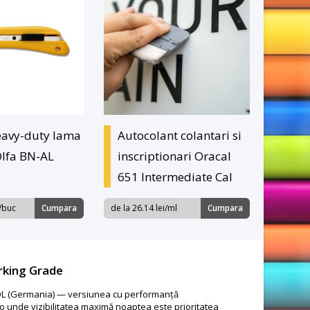
eavy-duty lama
Autocolant colantari si
lfa BN-AL
inscriptionari Oracal
651 Intermediate Cal
i/buc
Cumpara
de la 26.14 lei/ml
Cumpara
rking Grade
AFOL (Germania) — versiunea cu performanță
o unde vizibilitatea maximă noaptea este prioritatea