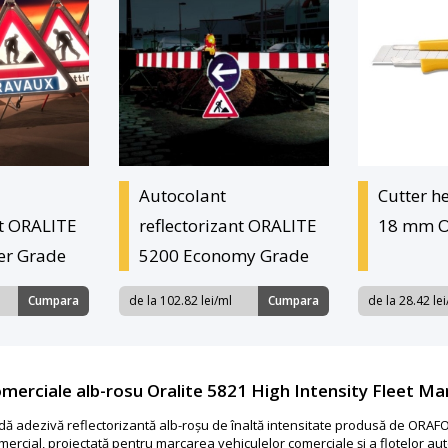
Autocolant
Cutter h
nt ORALITE
reflectorizant ORALITE
18 mm O
er Grade
5200 Economy Grade
Cumpara
de la 102.82 lei/ml
Cumpara
de la 28.42 le
merciale alb-rosu Oralite 5821 High Intensity Fleet Ma
ndă adezivă reflectorizantă alb-roșu de înaltă intensitate produsă de OR
cial, proiectată pentru marcarea vehiculelor comerciale și a flotelor aut