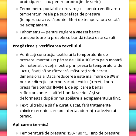
prototipare — nu pentru producție de serie).
Termometru portabil cu infraroșu — pentru verificarea
temperaturii reale pe suprafața de presare
(temperatura reală poate diferi de temperatura setată
pe echipament).
Tahometru — pentru reglarea vitezei benzii
transportoare la presele cu bandă (dacă este cazul).
Pregătirea și verificarea textilului
Verificați contracția textilului la temperaturile de
presare: marcați un pătrat de 100 × 100 mm pe o mostră
de material, treceți mostra prin presă la temperatura de
lucru, lăsați să se răcească, măsurați reducerea
dimensională. Dacă reducerea este mai mare de 3% în
oricare direcție: precontractați textilul (treceți-l prin
presă fără bandă) ÎNAINTE de aplicarea benzii
reflectorizante — altfel banda se ridică și se
deformează după prima spălare a echipamentului finit.
Textilul trebuie să fie curat, uscat, fără tratamente
chimice recente care pot afecta aderența adezivului
termic.
Aplicarea termică
Temperatură de presare: 150–180 °C. Timp de presare: