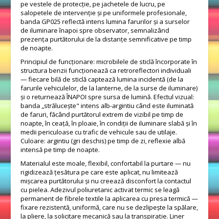
pe vestele de protecție, pe jachetele de lucru, pe
salopetele de intervenție și pe uniformele profesionale,
banda GP025 reflectă intens lumina farurilor și a surselor
de iluminare înapoi spre observator, semnalizând
prezența purtătorului de la distanțe semnificative pe timp
de noapte.
Principiul de funcționare: microbilele de sticlă încorporate în
structura benzii funcționează ca retroreflectori individuali
— fiecare bilă de sticlă captează lumina incidentă (de la
farurile vehiculelor, de la lanterne, de la surse de iluminare)
și o returnează ÎNAPOI spre sursa de lumină. Efectul vizual:
banda „strălucește" intens alb-argintiu când este iluminată
de faruri, făcând purtătorul extrem de vizibil pe timp de
noapte, în ceață, în ploaie, în condiții de iluminare slabă și în
medii periculoase cu trafic de vehicule sau de utilaje.
Culoare: argintiu (gri deschis) pe timp de zi, reflexie albă
intensă pe timp de noapte.
Materialul este moale, flexibil, confortabil la purtare — nu
rigidizează țesătura pe care este aplicat, nu limitează
mișcarea purtătorului și nu creează disconfort la contactul
cu pielea. Adezivul poliuretanic activat termic se leagă
permanent de fibrele textile la aplicarea cu presa termică —
fixare rezistentă, uniformă, care nu se dezlipește la spălare,
la pliere, la solicitare mecanică sau la transpirație. Liner