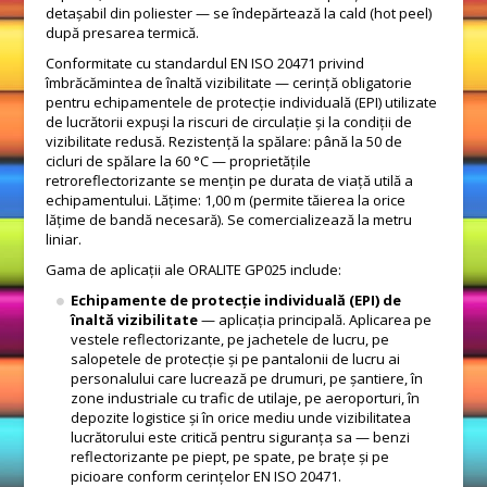
detașabil din poliester — se îndepărtează la cald (hot peel)
după presarea termică.
Conformitate cu standardul EN ISO 20471 privind
îmbrăcămintea de înaltă vizibilitate — cerință obligatorie
pentru echipamentele de protecție individuală (EPI) utilizate
de lucrătorii expuși la riscuri de circulație și la condiții de
vizibilitate redusă. Rezistență la spălare: până la 50 de
cicluri de spălare la 60 °C — proprietățile
retroreflectorizante se mențin pe durata de viață utilă a
echipamentului. Lățime: 1,00 m (permite tăierea la orice
lățime de bandă necesară). Se comercializează la metru
liniar.
Gama de aplicații ale ORALITE GP025 include:
Echipamente de protecție individuală (EPI) de
înaltă vizibilitate
— aplicația principală. Aplicarea pe
vestele reflectorizante, pe jachetele de lucru, pe
salopetele de protecție și pe pantalonii de lucru ai
personalului care lucrează pe drumuri, pe șantiere, în
zone industriale cu trafic de utilaje, pe aeroporturi, în
depozite logistice și în orice mediu unde vizibilitatea
lucrătorului este critică pentru siguranța sa — benzi
reflectorizante pe piept, pe spate, pe brațe și pe
picioare conform cerințelor EN ISO 20471.