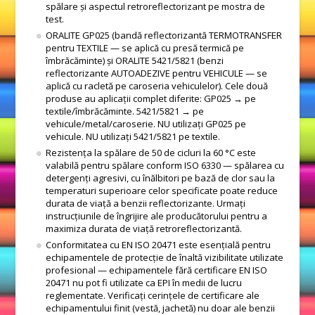
spălare și aspectul retroreflectorizant pe mostra de
test.
ORALITE GP025 (bandă reflectorizantă TERMOTRANSFER
pentru TEXTILE — se aplică cu presă termică pe
îmbrăcăminte) și ORALITE 5421/5821 (benzi
reflectorizante AUTOADEZIVE pentru VEHICULE — se
aplică cu racletă pe caroseria vehiculelor). Cele două
produse au aplicații complet diferite: GP025 → pe
textile/îmbrăcăminte. 5421/5821 → pe
vehicule/metal/caroserie. NU utilizați GP025 pe
vehicule. NU utilizați 5421/5821 pe textile.
Rezistența la spălare de 50 de cicluri la 60 °C este
valabilă pentru spălare conform ISO 6330 — spălarea cu
detergenți agresivi, cu înălbitori pe bază de clor sau la
temperaturi superioare celor specificate poate reduce
durata de viață a benzii reflectorizante. Urmați
instrucțiunile de îngrijire ale producătorului pentru a
maximiza durata de viață retroreflectorizantă.
Conformitatea cu EN ISO 20471 este esențială pentru
echipamentele de protecție de înaltă vizibilitate utilizate
profesional — echipamentele fără certificare EN ISO
20471 nu pot fi utilizate ca EPI în medii de lucru
reglementate. Verificați cerințele de certificare ale
echipamentului finit (vestă, jachetă) nu doar ale benzii