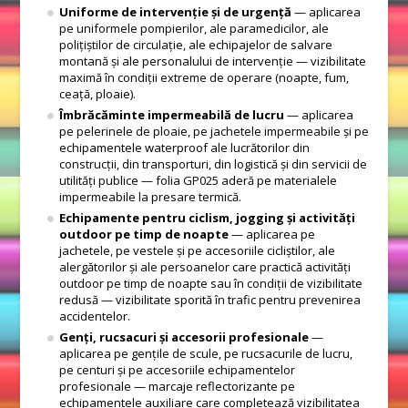
Uniforme de intervenție și de urgență
— aplicarea
pe uniformele pompierilor, ale paramedicilor, ale
polițiștilor de circulație, ale echipajelor de salvare
montană și ale personalului de intervenție — vizibilitate
maximă în condiții extreme de operare (noapte, fum,
ceață, ploaie).
Îmbrăcăminte impermeabilă de lucru
— aplicarea
pe pelerinele de ploaie, pe jachetele impermeabile și pe
echipamentele waterproof ale lucrătorilor din
construcții, din transporturi, din logistică și din servicii de
utilități publice — folia GP025 aderă pe materialele
impermeabile la presare termică.
Echipamente pentru ciclism, jogging și activități
outdoor pe timp de noapte
— aplicarea pe
jachetele, pe vestele și pe accesoriile cicliștilor, ale
alergătorilor și ale persoanelor care practică activități
outdoor pe timp de noapte sau în condiții de vizibilitate
redusă — vizibilitate sporită în trafic pentru prevenirea
accidentelor.
Genți, rucsacuri și accesorii profesionale
—
aplicarea pe gențile de scule, pe rucsacurile de lucru,
pe centuri și pe accesoriile echipamentelor
profesionale — marcaje reflectorizante pe
echipamentele auxiliare care completează vizibilitatea