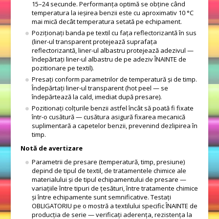
15–24 secunde. Performanța optimă se obține când
temperatura la ieșirea benzii este cu aproximativ 10 °C
mai mică decât temperatura setată pe echipament.
Poziționați banda pe textil cu fața reflectorizantă în sus
(liner-ul transparent protejează suprafața
reflectorizantă, liner-ul albastru protejează adezivul —
îndepărtați liner-ul albastru de pe adeziv ÎNAINTE de
pozitionare pe textil).
Presați conform parametrilor de temperatură și de timp.
Îndepărtați liner-ul transparent (hot peel — se
îndepărtează la cald, imediat după presare).
Pozitionați colțurile benzii astfel încât să poată fi fixate
într-o cusătură — cusătura asigură fixarea mecanică
suplimentară a capetelor benzii, prevenind dezlipirea în
timp.
Notă de avertizare
Parametrii de presare (temperatură, timp, presiune)
depind de tipul de textil, de tratamentele chimice ale
materialului și de tipul echipamentului de presare —
variațiile între tipuri de țesături, între tratamente chimice
și între echipamente sunt semnificative. Testați
OBLIGATORIU pe o mostră a textilului specific ÎNAINTE de
producția de serie — verificați aderența, rezistența la