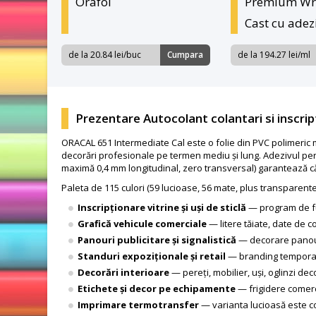
Orafol
Premium Wr
Cast cu adez
de la 20.84 lei/buc
Cumpara
de la 194.27 lei/ml
Prezentare Autocolant colantari si inscri
ORACAL 651 Intermediate Cal este o folie din PVC polimeric m
decorări profesionale pe termen mediu și lung. Adezivul per
maximă 0,4 mm longitudinal, zero transversal) garantează că li
Paleta de 115 culori (59 lucioase, 56 mate, plus transparent
Inscripționare vitrine și uși de sticlă
— program de fun
Grafică vehicule comerciale
— litere tăiate, date de c
Panouri publicitare și signalistică
— decorare panouri 
Standuri expoziționale și retail
— branding temporar
Decorări interioare
— pereți, mobilier, uși, oglinzi dec
Etichete și decor pe echipamente
— frigidere comerc
Imprimare termotransfer
— varianta lucioasă este com