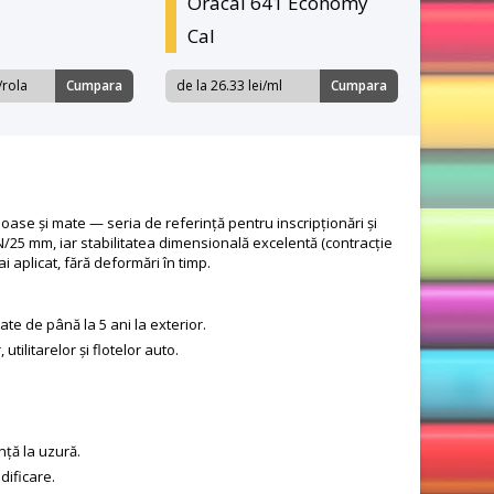
Oracal 641 Economy
Cal
/rola
Cumpara
de la 26.33 lei/ml
Cumpara
oase și mate — seria de referință pentru inscripționări și
/25 mm, iar stabilitatea dimensională excelentă (contracție
i aplicat, fără deformări în timp.
ate de până la 5 ani la exterior.
ilitarelor și flotelor auto.
ță la uzură.
dificare.