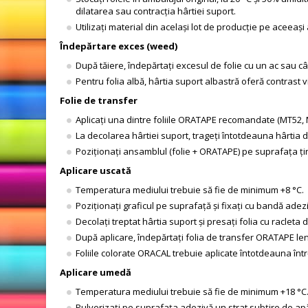
dilatarea sau contracția hârtiei suport.
Utilizați material din același lot de producție pe aceeaș
Îndepărtare exces (weed)
După tăiere, îndepărtați excesul de folie cu un ac sau câ
Pentru folia albă, hârtia suport albastră oferă contrast vi
Folie de transfer
Aplicați una dintre foliile ORATAPE recomandate (MT52, M
La decolarea hârtiei suport, trageți întotdeauna hârtia de
Poziționați ansamblul (folie + ORATAPE) pe suprafața ți
Aplicare uscată
Temperatura mediului trebuie să fie de minimum +8 °C.
Poziționați graficul pe suprafață și fixați cu bandă ade
Decolați treptat hârtia suport și presați folia cu racleta
După aplicare, îndepărtați folia de transfer ORATAPE len
Foliile colorate ORACAL trebuie aplicate întotdeauna într-
Aplicare umedă
Temperatura mediului trebuie să fie de minimum +18 °C
Pulverizați pe suprafața adezivă un strat subțire de apă