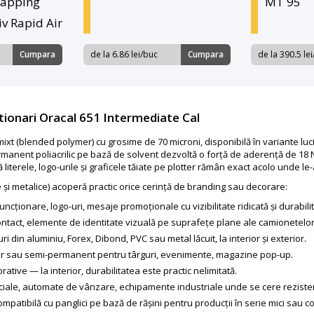
apping
MT 95
iv Rapid Air
Cumpara
de la 6.86 lei/buc
Cumpara
de la 390.5 lei
ptionari Oracal 651 Intermediate Cal
ixt (blended polymer) cu grosime de 70 microni, disponibilă în variante luci
manent poliacrilic pe bază de solvent dezvoltă o forță de aderență de 18 N
terele, logo-urile și graficele tăiate pe plotter rămân exact acolo unde le-a
e și metalice) acoperă practic orice cerință de branding sau decorare:
cționare, logo-uri, mesaje promoționale cu vizibilitate ridicată și durabilit
ontact, elemente de identitate vizuală pe suprafețe plane ale camionetelor, ut
din aluminiu, Forex, Dibond, PVC sau metal lăcuit, la interior și exterior.
 sau semi-permanent pentru târguri, evenimente, magazine pop-up.
orative — la interior, durabilitatea este practic nelimitată.
iale, automate de vânzare, echipamente industriale unde se cere rezisten
patibilă cu panglici pe bază de rășini pentru producții în serie mici sau co