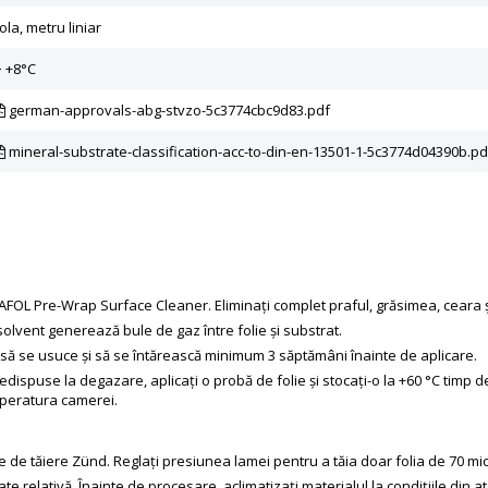
ola, metru liniar
> +8°C
german-approvals-abg-stvzo-5c3774cbc9d83.pdf
mineral-substrate-classification-acc-to-din-en-13501-1-5c3774d04390b.pd
AFOL Pre-Wrap Surface Cleaner. Eliminați complet praful, grăsimea, ceara și
olvent generează bule de gaz între folie și substrat.
 să se usuce și să se întărească minimum 3 săptămâni înainte de aplicare.
dispuse la degazare, aplicați o probă de folie și stocați-o la +60 °C timp d
mperatura camerei.
 de tăiere Zünd. Reglați presiunea lamei pentru a tăia doar folia de 70 micr
tate relativă. Înainte de procesare, aclimatizați materialul la condițiile din 