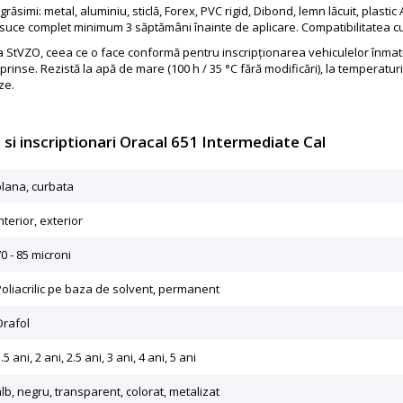
grăsimi: metal, aluminiu, sticlă, Forex, PVC rigid, Dibond, lemn lăcuit, plast
suce complet minimum 3 săptămâni înainte de aplicare. Compatibilitatea cu la
StVZO, ceea ce o face conformă pentru inscripționarea vehiculelor înmatricu
inse. Rezistă la apă de mare (100 h / 35 °C fără modificări), la temperaturi d
aze.
 si inscriptionari Oracal 651 Intermediate Cal
plana, curbata
nterior, exterior
0 - 85 microni
Poliacrilic pe baza de solvent, permanent
Orafol
.5 ani, 2 ani, 2.5 ani, 3 ani, 4 ani, 5 ani
lb, negru, transparent, colorat, metalizat