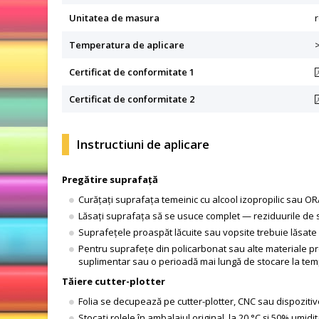
Unitatea de masura
r
Temperatura de aplicare
Certificat de conformitate 1
Certificat de conformitate 2
Instructiuni de aplicare
Pregătire suprafață
Curățați suprafața temeinic cu alcool izopropilic sau OR
Lăsați suprafața să se usuce complet — reziduurile de s
Suprafețele proaspăt lăcuite sau vopsite trebuie lăsate
Pentru suprafețe din policarbonat sau alte materiale pre
suplimentar sau o perioadă mai lungă de stocare la te
Tăiere cutter-plotter
Folia se decupează pe cutter-plotter, CNC sau dispozitive
Stocați rolele în ambalajul original, la 20 °C și 50% umidi