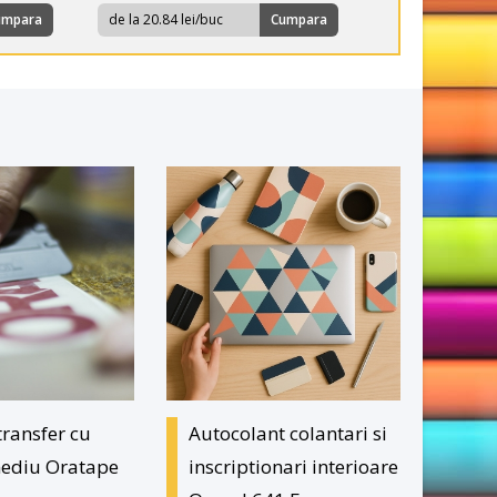
umpara
de la 20.84 lei/buc
Cumpara
transfer cu
Autocolant colantari si
mediu Oratape
inscriptionari interioare