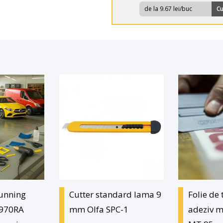
de la 9.67 lei/buc
C
tunning
Cutter standard lama 9
Folie de 
 970RA
mm Olfa SPC-1
adeziv 