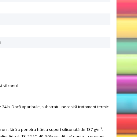
f
 siliconul.
e 24 h. Dacă apar bule, substratul necesită tratament termic
oni, fără a penetra hârtia suport siliconată de 137 g/m².
atelier (ideal: 18–22 °C, 40–50% umiditate) pentru a preveni