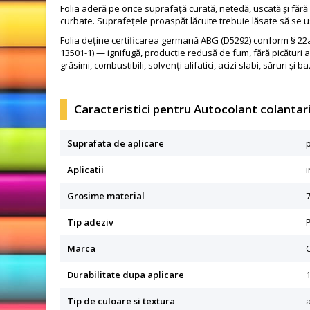
Folia aderă pe orice suprafață curată, netedă, uscată și fără 
curbate. Suprafețele proaspăt lăcuite trebuie lăsate să se u
Folia deține certificarea germană ABG (D5292) conform § 22a 
13501-1) — ignifugă, producție redusă de fum, fără picături apr
grăsimi, combustibili, solvenți alifatici, acizi slabi, săruri și b
Caracteristici pentru Autocolant colantari
Suprafata de aplicare
Aplicatii
i
Grosime material
7
Tip adeziv
Marca
Durabilitate dupa aplicare
1
Tip de culoare si textura
a