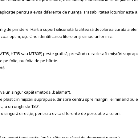
i aplicație pentru a evita diferențe de nuanță. Trasabilitatea loturilor est
rlig de prindere. Hârtia suport siliconată facilitează decolarea curată a ele
zual optim, ușurând identificarea literelor și simbolurilor mici.
T95, HT95 sau MT80P) peste grafică, presând cu racleta în mișcări suprapus
 pe folie, nu folia de pe hârtie.
ntă.
zivă un singur capăt (metodă „balama").
 de plastic în mișcări suprapuse, dinspre centru spre margini, eliminând bule
t, la un unghi de 180°.
o singură direcție, pentru a evita diferențe de percepție a culorii.
.
 cu agent tensioactiv (apă + câteva picături de detergent neutru).