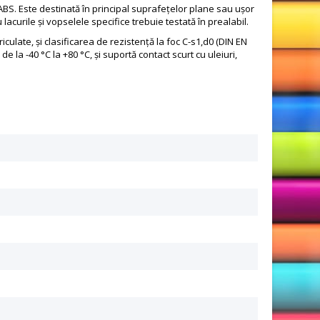
ic ABS. Este destinată în principal suprafețelor plane sau ușor
curile și vopselele specifice trebuie testată în prealabil.
late, și clasificarea de rezistență la foc C-s1,d0 (DIN EN
e la -40 °C la +80 °C, și suportă contact scurt cu uleiuri,