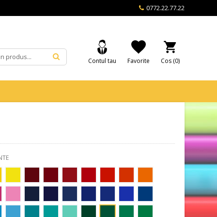
0772.22.77.22
Contul tau
Favorite
Cos (
0
)
NTE