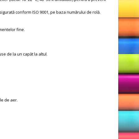
e asigurată conform ISO 9001, pe baza numărului de rolă.
mentelor fine.
e de la un capăt la altul.
le de aer.