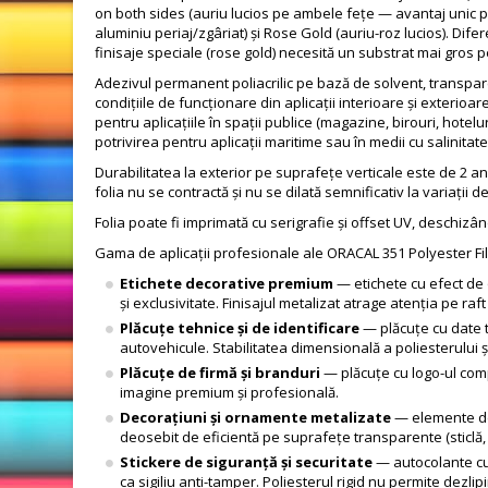
on both sides (auriu lucios pe ambele fețe — avantaj unic 
aluminiu periaj/zgâriat) și Rose Gold (auriu-roz lucios). Dife
finisaje speciale (rose gold) necesită un substrat mai gros 
Adezivul permanent poliacrilic pe bază de solvent, transpare
condițiile de funcționare din aplicații interioare și exteri
pentru aplicațiile în spații publice (magazine, birouri, hotel
potrivirea pentru aplicații maritime sau în medii cu salinitate 
Durabilitatea la exterior pe suprafețe verticale este de 2 a
folia nu se contractă și nu se dilată semnificativ la variați
Folia poate fi imprimată cu serigrafie și offset UV, deschizâ
Gama de aplicații profesionale ale ORACAL 351 Polyester Fi
Etichete decorative premium
— etichete cu efect de 
și exclusivitate. Finisajul metalizat atrage atenția pe ra
Plăcuțe tehnice și de identificare
— plăcuțe cu date t
autovehicule. Stabilitatea dimensională a poliesterului ș
Plăcuțe de firmă și branduri
— plăcuțe cu logo-ul compa
imagine premium și profesională.
Decorațiuni și ornamente metalizate
— elemente dec
deosebit de eficientă pe suprafețe transparente (sticlă, a
Stickere de siguranță și securitate
— autocolante cu 
ca sigiliu anti-tamper. Poliesterul rigid nu permite dezlipi