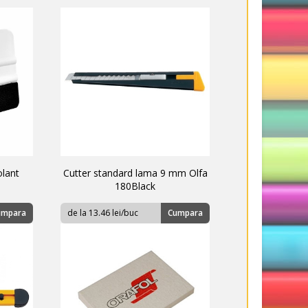
olant
Cutter standard lama 9 mm Olfa
180Black
umpara
de la 13.46 lei/buc
Cumpara