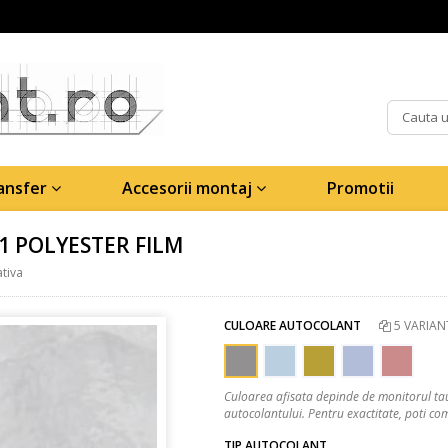
ransfer
Accesorii montaj
Promotii
 POLYESTER FILM
ativa
CULOARE AUTOCOLANT
5 VARIAN
Culoarea afisata depinde de monitorul tau
autocolantului. Pentru exactitate, poti 
TIP AUTOCOLANT