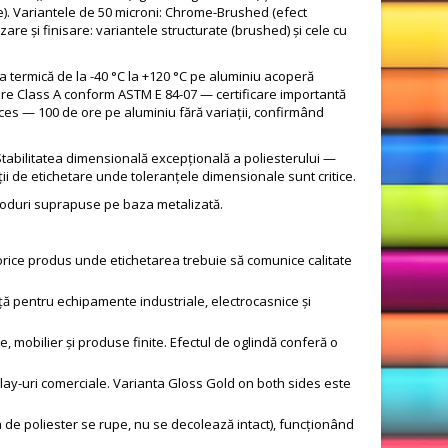
e). Variantele de 50 microni: Chrome-Brushed (efect
are și finisare: variantele structurate (brushed) și cele cu
a termică de la -40 °C la +120 °C pe aluminiu acoperă
icare Class A conform ASTM E 84-07 — certificare importantă
ucces — 100 de ore pe aluminiu fără variații, confirmând
 Stabilitatea dimensională excepțională a poliesterului —
ții de etichetare unde toleranțele dimensionale sunt critice.
u coduri suprapuse pe baza metalizată.
orice produs unde etichetarea trebuie să comunice calitate
ță pentru echipamente industriale, electrocasnice și
, mobilier și produse finite. Efectul de oglindă conferă o
play-uri comerciale. Varianta Gloss Gold on both sides este
ia de poliester se rupe, nu se decolează intact), funcționând