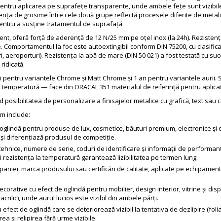
pentru aplicarea pe suprafețe transparente, unde ambele fețe sunt vizibil
rența de grosime între cele două grupe reflectă procesele diferite de metaliz
pentru a susține tratamentul de suprafață.
nt, oferă forță de aderență de 12 N/25 mm pe oțel inox (la 24h). Rezistenț
oare. Comportamentul la foc este autoextingibil conform DIN 75200, cu clasif
uri, aeroporturi). Rezistența la apă de mare (DIN 50 021) a fost testată cu s
ridicată.
ni pentru variantele Chrome și Matt Chrome și 1 an pentru variantele aurii.
i de temperatură — face din ORACAL 351 materialul de referință pentru aplica
nd posibilitatea de personalizare a finisajelor metalice cu grafică, text sa
lm include:
oglindă pentru produse de lux, cosmetice, băuturi premium, electronice și 
ft și diferențiază produsul de competiție.
ehnice, numere de serie, coduri de identificare și informații de performan
i rezistența la temperatură garantează lizibilitatea pe termen lung.
niei, marca produsului sau certificări de calitate, aplicate pe echipamente
orative cu efect de oglindă pentru mobilier, design interior, vitrine și dis
crilic), unde aurul lucios este vizibil din ambele părți.
efect de oglindă care se deteriorează vizibil la tentativa de dezlipire (fol
rea și relipirea fără urme vizibile.