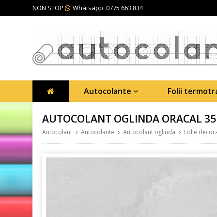
NON STOP
Whatsapp: 0775 663 834
Autocolante
Folii termot
AUTOCOLANT OGLINDA ORACAL 351
Autocolant
Autocolante
Autocolant oglinda
Folie decor