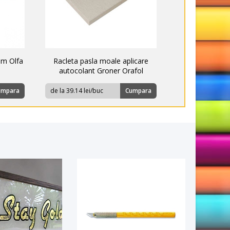
mm Olfa
Racleta pasla moale aplicare
autocolant Groner Orafol
umpara
de la 39.14 lei/buc
Cumpara