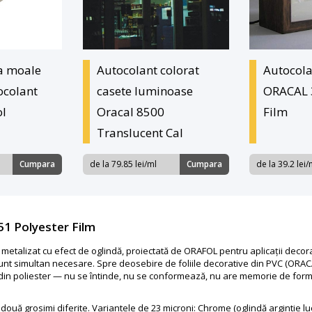
la moale
Autocolant colorat
Autocola
ocolant
casete luminoase
ORACAL 
ol
Oracal 8500
Film
Translucent Cal
Cumpara
de la 79.85 lei/ml
Cumpara
de la 39.2 lei/
1 Polyester Film
 metalizat cu efect de oglindă, proiectată de ORAFOL pentru aplicații decora
unt simultan necesare. Spre deosebire de foliile decorative din PVC (ORACAL
 din poliester — nu se întinde, nu se conformează, nu are memorie de form
 în două grosimi diferite. Variantele de 23 microni: Chrome (oglindă argintie 