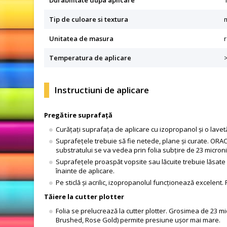
Durabilitate dupa aplicare
1
Tip de culoare si textura
Unitatea de masura
Temperatura de aplicare
Instructiuni de aplicare
Pregătire suprafață
Curățați suprafața de aplicare cu izopropanol și o lavetă
Suprafețele trebuie să fie netede, plane și curate. ORAC
substratului se va vedea prin folia subțire de 23 microni
Suprafețele proaspăt vopsite sau lăcuite trebuie lăsate s
înainte de aplicare.
Pe sticlă și acrilic, izopropanolul funcționează excelent. P
Tăiere la cutter plotter
Folia se prelucrează la cutter plotter. Grosimea de 23 
Brushed, Rose Gold) permite presiune ușor mai mare.