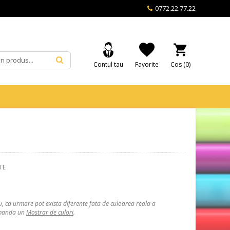
0772.22.77.22
Contul tau
Favorite
Cos (
0
)
TE
, ca urmare pot exista diferente fata de culoarea reala a
comanda un
Mostrar de culori
.