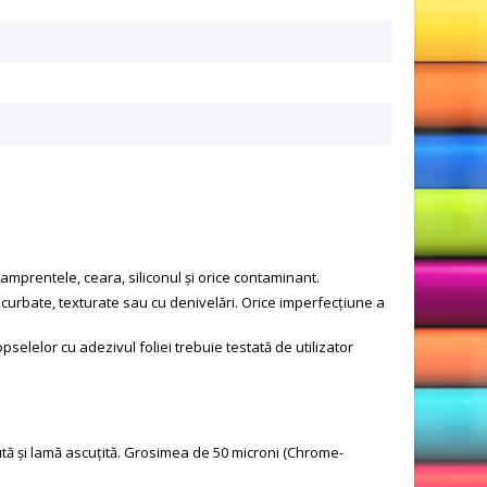
 amprentele, ceara, siliconul și orice contaminant.
curbate, texturate sau cu denivelări. Orice imperfecțiune a
selelor cu adezivul foliei trebuie testată de utilizator
ută și lamă ascuțită. Grosimea de 50 microni (Chrome-