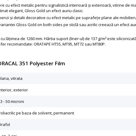
ere cu efect metalic pentru signalistică interioară și exterioară, vitrine d
inat elegant, Gloss Gold un efect auriu clasic.
enzi și detalii decorative cu efect metalic pe suprafețe plane ale mobilieru
riantei Gloss Gold on both sides pe sticlă sau acrilic creează un efect auri
 cu lățimea de 1260 mm. Hârtia suport (liner-ul) de 137 g/m² este siliconiza
transfer recomandate: ORATAPE HT55, MT95, MT72 sau MT80P.
 ORACAL 351 Polyester Film
lana, vitrata
nterior, exterior
3 - 50 microni
Poliacrilic pe baza de solvent, permanent
Orafol