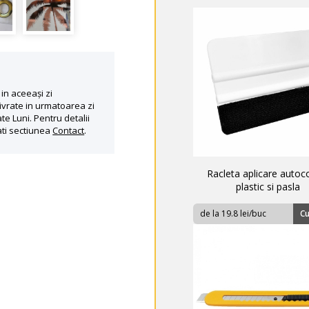
in aceeași zi
ivrate in urmatoarea zi
te Luni. Pentru detalii
ati sectiunea
Contact
.
Racleta aplicare autoc
plastic si pasla
de la 19.8 lei/buc
C