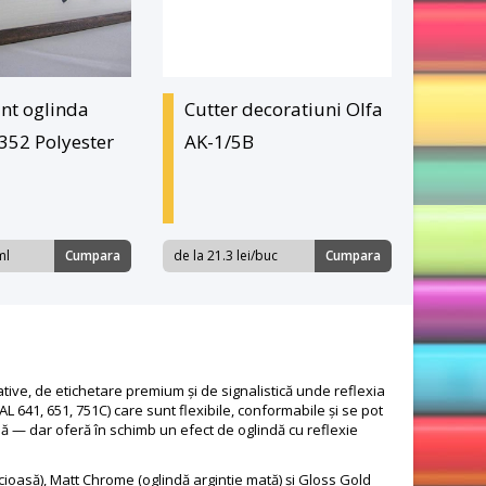
nt oglinda
Cutter decoratiuni Olfa
352 Polyester
AK-1/5B
ml
Cumpara
de la 21.3 lei/buc
Cumpara
tive, de etichetare premium și de signalistică unde reflexia
 641, 651, 751C) care sunt flexibile, conformabile și se pot
ă — dar oferă în schimb un efect de oglindă cu reflexie
lucioasă), Matt Chrome (oglindă argintie mată) și Gloss Gold