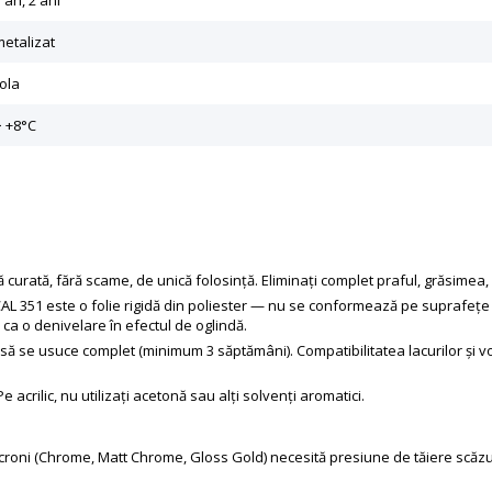
 an, 2 ani
metalizat
rola
> +8°C
 curată, fără scame, de unică folosință. Eliminați complet praful, grăsimea,
AL 351 este o folie rigidă din poliester — nu se conformează pe suprafețe 
 ca o denivelare în efectul de oglindă.
ă se usuce complet (minimum 3 săptămâni). Compatibilitatea lacurilor și vop
e acrilic, nu utilizați acetonă sau alți solvenți aromatici.
microni (Chrome, Matt Chrome, Gloss Gold) necesită presiune de tăiere scăz