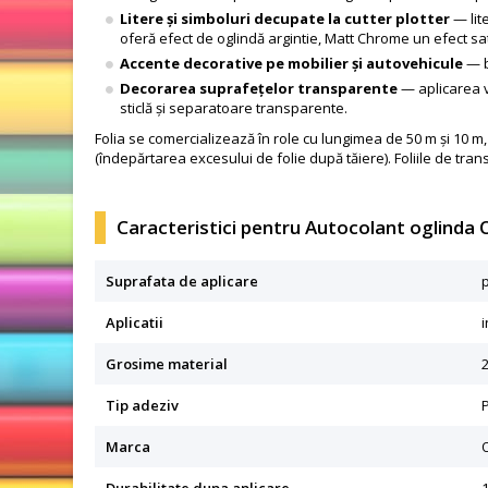
Litere și simboluri decupate la cutter plotter
— lit
oferă efect de oglindă argintie, Matt Chrome un efect sat
Accente decorative pe mobilier și autovehicule
— b
Decorarea suprafețelor transparente
— aplicarea va
sticlă și separatoare transparente.
Folia se comercializează în role cu lungimea de 50 m și 10 m,
(îndepărtarea excesului de folie după tăiere). Foliile de 
Caracteristici pentru Autocolant oglinda
Suprafata de aplicare
p
Aplicatii
i
Grosime material
2
Tip adeziv
Marca