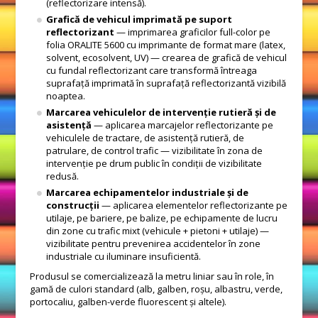
(reflectorizare intensă).
Grafică de vehicul imprimată pe suport
reflectorizant
— imprimarea graficilor full-color pe
folia ORALITE 5600 cu imprimante de format mare (latex,
solvent, ecosolvent, UV) — crearea de grafică de vehicul
cu fundal reflectorizant care transformă întreaga
suprafață imprimată în suprafață reflectorizantă vizibilă
noaptea.
Marcarea vehiculelor de intervenție rutieră și de
asistență
— aplicarea marcajelor reflectorizante pe
vehiculele de tractare, de asistență rutieră, de
patrulare, de control trafic — vizibilitate în zona de
intervenție pe drum public în condiții de vizibilitate
redusă.
Marcarea echipamentelor industriale și de
construcții
— aplicarea elementelor reflectorizante pe
utilaje, pe bariere, pe balize, pe echipamente de lucru
din zone cu trafic mixt (vehicule + pietoni + utilaje) —
vizibilitate pentru prevenirea accidentelor în zone
industriale cu iluminare insuficientă.
Produsul se comercializează la metru liniar sau în role, în
gamă de culori standard (alb, galben, roșu, albastru, verde,
portocaliu, galben-verde fluorescent și altele).