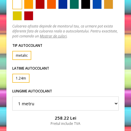
Culoarea afisata depinde de monitorul tau, ca urmare pot exista
diferente fata de culoarea reala a autocolantului. Pentru exactitate,
poti comanda un
Mostrar de culori
.
TIP AUTOCOLANT
metalic
LATIME AUTOCOLANT
1.24m
LUNGIME AUTOCOLANT
258.22 Lei
Pretul include TVA