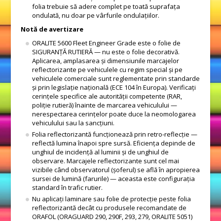
folia trebuie să adere complet pe toată suprafața
ondulată, nu doar pe vârfurile ondulațiilor.
Notă de avertizare
ORALITE 5600 Fleet Engineer Grade este o folie de
SIGURANȚĂ RUTIERĂ — nu este o folie decorativă.
Aplicarea, amplasarea și dimensiunile marcajelor
reflectorizante pe vehiculele cu regim special și pe
vehiculele comerciale sunt reglementate prin standarde
și prin legislație națională (ECE 104 în Europa). Verificați
cerințele specifice ale autorității competente (RAR,
poliție rutieră) înainte de marcarea vehiculului —
nerespectarea cerințelor poate duce la neomologarea
vehiculului sau la sancțiuni.
Folia reflectorizantă funcționează prin retro-reflecție —
reflectă lumina înapoi spre sursă. Eficiența depinde de
unghiul de incidență al luminii și de unghiul de
observare. Marcajele reflectorizante sunt cel mai
vizibile când observatorul (șoferul) se află în apropierea
sursei de lumină (farurile) — aceasta este configurația
standard în trafic rutier.
Nu aplicați laminare sau folie de protecție peste folia
reflectorizantă decât cu produsele recomandate de
ORAFOL (ORAGUARD 290, 290F, 293, 279, ORALITE 5051)