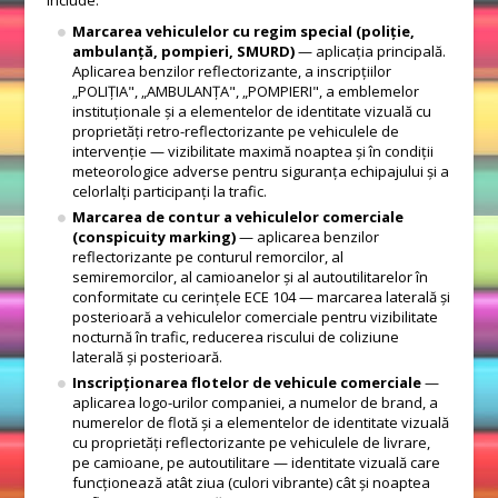
include:
Marcarea vehiculelor cu regim special (poliție,
ambulanță, pompieri, SMURD)
— aplicația principală.
Aplicarea benzilor reflectorizante, a inscripțiilor
„POLIȚIA", „AMBULANȚA", „POMPIERI", a emblemelor
instituționale și a elementelor de identitate vizuală cu
proprietăți retro-reflectorizante pe vehiculele de
intervenție — vizibilitate maximă noaptea și în condiții
meteorologice adverse pentru siguranța echipajului și a
celorlalți participanți la trafic.
Marcarea de contur a vehiculelor comerciale
(conspicuity marking)
— aplicarea benzilor
reflectorizante pe conturul remorcilor, al
semiremorcilor, al camioanelor și al autoutilitarelor în
conformitate cu cerințele ECE 104 — marcarea laterală și
posterioară a vehiculelor comerciale pentru vizibilitate
nocturnă în trafic, reducerea riscului de coliziune
laterală și posterioară.
Inscripționarea flotelor de vehicule comerciale
—
aplicarea logo-urilor companiei, a numelor de brand, a
numerelor de flotă și a elementelor de identitate vizuală
cu proprietăți reflectorizante pe vehiculele de livrare,
pe camioane, pe autoutilitare — identitate vizuală care
funcționează atât ziua (culori vibrante) cât și noaptea