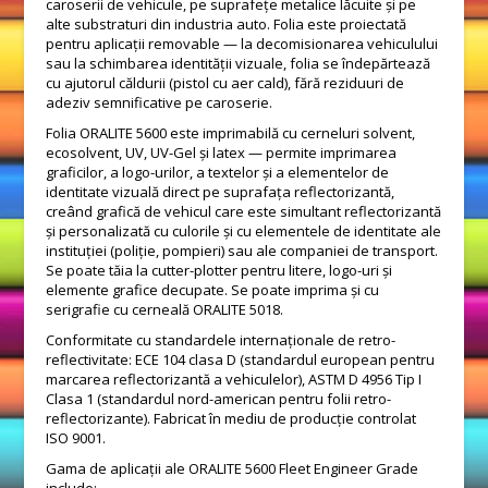
caroserii de vehicule, pe suprafețe metalice lăcuite și pe
alte substraturi din industria auto. Folia este proiectată
pentru aplicații removable — la decomisionarea vehiculului
sau la schimbarea identității vizuale, folia se îndepărtează
cu ajutorul căldurii (pistol cu aer cald), fără reziduuri de
adeziv semnificative pe caroserie.
Folia ORALITE 5600 este imprimabilă cu cerneluri solvent,
ecosolvent, UV, UV-Gel și latex — permite imprimarea
graficilor, a logo-urilor, a textelor și a elementelor de
identitate vizuală direct pe suprafața reflectorizantă,
creând grafică de vehicul care este simultant reflectorizantă
și personalizată cu culorile și cu elementele de identitate ale
instituției (poliție, pompieri) sau ale companiei de transport.
Se poate tăia la cutter-plotter pentru litere, logo-uri și
elemente grafice decupate. Se poate imprima și cu
serigrafie cu cerneală ORALITE 5018.
Conformitate cu standardele internaționale de retro-
reflectivitate: ECE 104 clasa D (standardul european pentru
marcarea reflectorizantă a vehiculelor), ASTM D 4956 Tip I
Clasa 1 (standardul nord-american pentru folii retro-
reflectorizante). Fabricat în mediu de producție controlat
ISO 9001.
Gama de aplicații ale ORALITE 5600 Fleet Engineer Grade