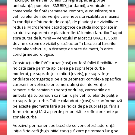
inscripționarea vehiculelor cu regim special (poliție,
ambulanță, pompieri, SMURD, jandarmi), a vehiculelor
comerciale de flotă (camioane, remorci, autoutilitare) și a
vehiculelor de intervenție care necesită vizibilitate maximă
în condiții de întuneric, de ceață, de ploaie și de vizibilitate
redusă. Microsferele catadioptrice de sticlă încorporate în
stratul transparent de plastic reflectă lumina farurilor înapoi
spre sursa de lumină — vehiculul marcat cu ORALITE 5600
devine extrem de vizibil și strălucitor în fasciculul farurilor
celorlalte vehicule, la distanțe de sute de metri, în orice
condiții meteorologice.
Construcția din PVC turnat (cast) conferă foliei flexibilitate
ridicată care permite aplicarea pe suprafețe curbe
moderat, pe suprafețe cu nituri (rivets), pe suprafețe
ondulate (corrugate) și pe alte geometrii complexe specifice
caroseriilor vehiculelor comerciale și de intervenție —
remorcile de camion cu pereți ondulați, caroseriile de
ambulanță cu panouri cu nituri, ușile vehiculelor de poliție
cu suprafețe curbe. Foliile calandrate (cast) se conformează
pe aceste geometrii fără a se ridica de pe suprafață, fără a
forma riduri și fără a pierde proprietățile reflectorizante pe
zonele curbe.
Adezivul permanent pe bază de solvent oferă aderență
inițială ridicată (high initial tack) și fixare pe termen lung pe