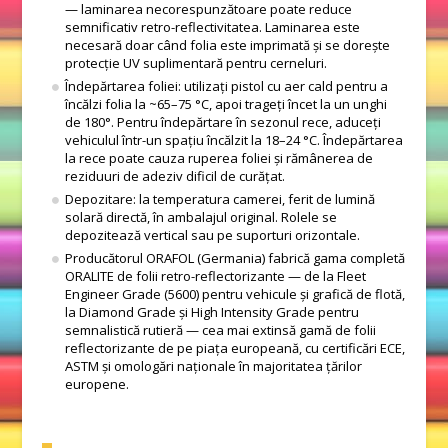
— laminarea necorespunzătoare poate reduce
semnificativ retro-reflectivitatea. Laminarea este
necesară doar când folia este imprimată și se dorește
protecție UV suplimentară pentru cerneluri.
Îndepărtarea foliei: utilizați pistol cu aer cald pentru a
încălzi folia la ~65–75 °C, apoi trageți încet la un unghi
de 180°. Pentru îndepărtare în sezonul rece, aduceți
vehiculul într-un spațiu încălzit la 18–24 °C. Îndepărtarea
la rece poate cauza ruperea foliei și rămânerea de
reziduuri de adeziv dificil de curățat.
Depozitare: la temperatura camerei, ferit de lumină
solară directă, în ambalajul original. Rolele se
depozitează vertical sau pe suporturi orizontale.
Producătorul ORAFOL (Germania) fabrică gama completă
ORALITE de folii retro-reflectorizante — de la Fleet
Engineer Grade (5600) pentru vehicule și grafică de flotă,
la Diamond Grade și High Intensity Grade pentru
semnalistică rutieră — cea mai extinsă gamă de folii
reflectorizante de pe piața europeană, cu certificări ECE,
ASTM și omologări naționale în majoritatea țărilor
europene.