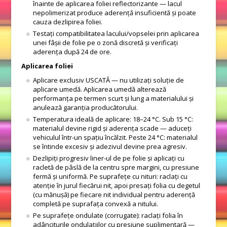
înainte de aplicarea foliei reflectorizante — lacul
nepolimerizat produce aderență insuficientă și poate
cauza dezlipirea foliei.
Testați compatibilitatea lacului/vopselei prin aplicarea
unei fâșii de folie pe o zonă discretă și verificați
aderența după 24 de ore.
Aplicarea foliei
Aplicare exclusiv USCATĂ — nu utilizați soluție de
aplicare umedă. Aplicarea umedă alterează
performanța pe termen scurt și lung a materialului și
anulează garanția producătorului.
Temperatura ideală de aplicare: 18–24 °C. Sub 15 °C:
materialul devine rigid și aderența scade — aduceți
vehiculul într-un spațiu încălzit. Peste 24 °C: materialul
se întinde excesiv și adezivul devine prea agresiv.
Dezlipiți progresiv liner-ul de pe folie și aplicați cu
racletă de pâslă de la centru spre margini, cu presiune
fermă și uniformă. Pe suprafețe cu nituri: raclați cu
atenție în jurul fiecărui nit, apoi presați folia cu degetul
(cu mănușă) pe fiecare nit individual pentru aderență
completă pe suprafața convexă a nitului.
Pe suprafețe ondulate (corrugate): raclați folia în
adânciturile ondulațiilor cu presiune suplimentară —