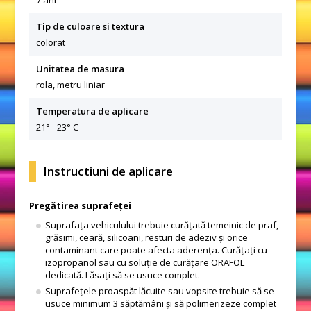
7 ani
Tip de culoare si textura
colorat
Unitatea de masura
rola, metru liniar
Temperatura de aplicare
21° - 23° C
Instructiuni de aplicare
Pregătirea suprafeței
Suprafața vehiculului trebuie curățată temeinic de praf,
grăsimi, ceară, silicoani, resturi de adeziv și orice
contaminant care poate afecta aderența. Curățați cu
izopropanol sau cu soluție de curățare ORAFOL
dedicată. Lăsați să se usuce complet.
Suprafețele proaspăt lăcuite sau vopsite trebuie să se
usuce minimum 3 săptămâni și să polimerizeze complet