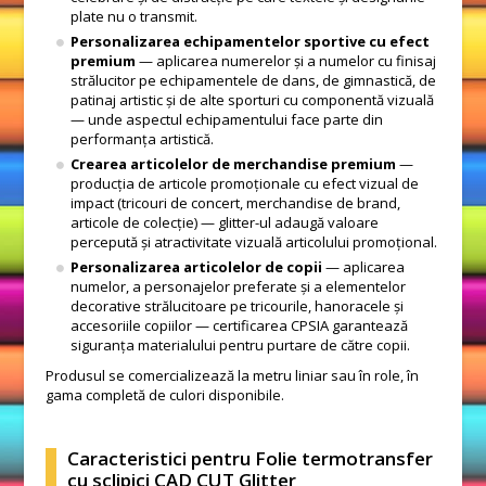
plate nu o transmit.
Personalizarea echipamentelor sportive cu efect
premium
— aplicarea numerelor și a numelor cu finisaj
strălucitor pe echipamentele de dans, de gimnastică, de
patinaj artistic și de alte sporturi cu componentă vizuală
— unde aspectul echipamentului face parte din
performanța artistică.
Crearea articolelor de merchandise premium
—
producția de articole promoționale cu efect vizual de
impact (tricouri de concert, merchandise de brand,
articole de colecție) — glitter-ul adaugă valoare
percepută și atractivitate vizuală articolului promoțional.
Personalizarea articolelor de copii
— aplicarea
numelor, a personajelor preferate și a elementelor
decorative strălucitoare pe tricourile, hanoracele și
accesoriile copiilor — certificarea CPSIA garantează
siguranța materialului pentru purtare de către copii.
Produsul se comercializează la metru liniar sau în role, în
gama completă de culori disponibile.
Caracteristici pentru Folie termotransfer
cu sclipici CAD CUT Glitter