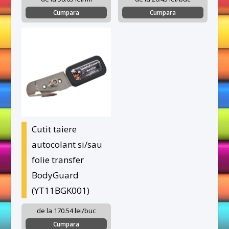
Cumpara
Cumpara
Cutit taiere
autocolant si/sau
folie transfer
BodyGuard
(YT11BGK001)
de la 170.54 lei/buc
Cumpara