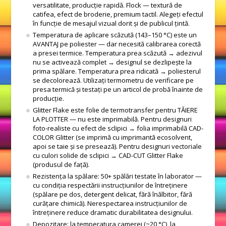
versatilitate, producție rapidă. Flock — textură de
catifea, efect de broderie, premium tactil. Alegeți efectul
în funcție de mesajul vizual dorit și de publicul țintă.
Temperatura de aplicare scăzută (143–150 °C) este un
AVANTAJ pe poliester — dar necesită calibrarea corectă
a presei termice. Temperatura prea scăzută → adezivul
nu se activează complet → designul se dezlipește la
prima spălare. Temperatura prea ridicată → poliesterul
se decolorează. Utilizați termometru de verificare pe
presa termică și testați pe un articol de probă înainte de
producție.
Glitter Flake este folie de termotransfer pentru TĂIERE
LA PLOTTER — nu este imprimabilă. Pentru designuri
foto-realiste cu efect de sclipici → folia imprimabilă CAD-
COLOR Glitter (se imprimă cu imprimantă ecosolvent,
apoi se taie și se presează). Pentru designuri vectoriale
cu culori solide de sclipici → CAD-CUT Glitter Flake
(produsul de față).
Rezistența la spălare: 50+ spălări testate în laborator —
cu condiția respectării instrucțiunilor de întreținere
(spălare pe dos, detergent delicat, fără înălbitor, fără
curățare chimică). Nerespectarea instrucțiunilor de
întreținere reduce dramatic durabilitatea designului.
Depozitare: la temperatura camerei (~20 °C), la