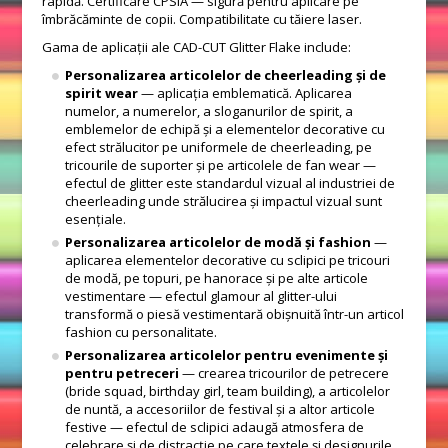
rapidă. Certificare CPSIA — sigură pentru aplicare pe
îmbrăcăminte de copii. Compatibilitate cu tăiere laser.
Gama de aplicații ale CAD-CUT Glitter Flake include:
Personalizarea articolelor de cheerleading și de
spirit wear
— aplicația emblematică. Aplicarea
numelor, a numerelor, a sloganurilor de spirit, a
emblemelor de echipă și a elementelor decorative cu
efect strălucitor pe uniformele de cheerleading, pe
tricourile de suporter și pe articolele de fan wear —
efectul de glitter este standardul vizual al industriei de
cheerleading unde strălucirea și impactul vizual sunt
esențiale.
Personalizarea articolelor de modă și fashion
—
aplicarea elementelor decorative cu sclipici pe tricouri
de modă, pe topuri, pe hanorace și pe alte articole
vestimentare — efectul glamour al glitter-ului
transformă o piesă vestimentară obișnuită într-un articol
fashion cu personalitate.
Personalizarea articolelor pentru evenimente și
pentru petreceri
— crearea tricourilor de petrecere
(bride squad, birthday girl, team building), a articolelor
de nuntă, a accesoriilor de festival și a altor articole
festive — efectul de sclipici adaugă atmosfera de
celebrare și de distracție pe care textele și designurile