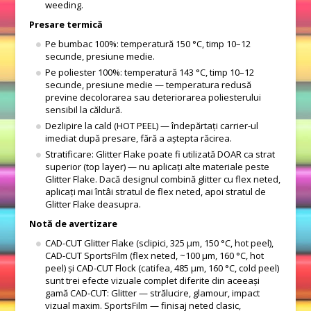
weeding.
Presare termică
Pe bumbac 100%: temperatură 150 °C, timp 10–12
secunde, presiune medie.
Pe poliester 100%: temperatură 143 °C, timp 10–12
secunde, presiune medie — temperatura redusă
previne decolorarea sau deteriorarea poliesterului
sensibil la căldură.
Dezlipire la cald (HOT PEEL) — îndepărtați carrier-ul
imediat după presare, fără a aștepta răcirea.
Stratificare: Glitter Flake poate fi utilizată DOAR ca strat
superior (top layer) — nu aplicați alte materiale peste
Glitter Flake. Dacă designul combină glitter cu flex neted,
aplicați mai întâi stratul de flex neted, apoi stratul de
Glitter Flake deasupra.
Notă de avertizare
CAD-CUT Glitter Flake (sclipici, 325 μm, 150 °C, hot peel),
CAD-CUT SportsFilm (flex neted, ~100 μm, 160 °C, hot
peel) și CAD-CUT Flock (catifea, 485 μm, 160 °C, cold peel)
sunt trei efecte vizuale complet diferite din aceeași
gamă CAD-CUT: Glitter — strălucire, glamour, impact
vizual maxim. SportsFilm — finisaj neted clasic,