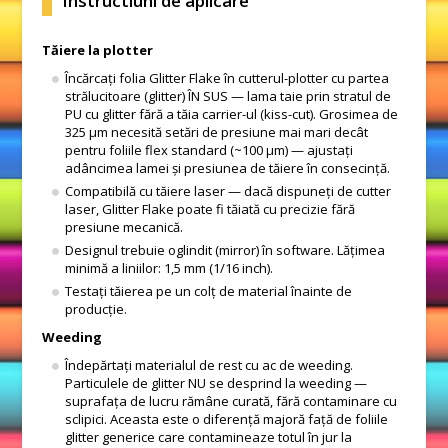
Instructiuni de aplicare
Tăiere la plotter
Încărcați folia Glitter Flake în cutterul-plotter cu partea
strălucitoare (glitter) ÎN SUS — lama taie prin stratul de
PU cu glitter fără a tăia carrier-ul (kiss-cut). Grosimea de
325 μm necesită setări de presiune mai mari decât
pentru foliile flex standard (~100 μm) — ajustați
adâncimea lamei și presiunea de tăiere în consecință.
Compatibilă cu tăiere laser — dacă dispuneți de cutter
laser, Glitter Flake poate fi tăiată cu precizie fără
presiune mecanică.
Designul trebuie oglindit (mirror) în software. Lățimea
minimă a liniilor: 1,5 mm (1/16 inch).
Testați tăierea pe un colț de material înainte de
producție.
Weeding
Îndepărtați materialul de rest cu ac de weeding.
Particulele de glitter NU se desprind la weeding —
suprafața de lucru rămâne curată, fără contaminare cu
sclipici. Aceasta este o diferență majoră față de foliile
glitter generice care contamineaze totul în jur la