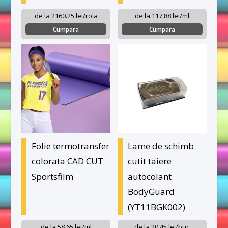
de la 2160.25 lei/rola
de la 117.88 lei/ml
Cumpara
Cumpara
Folie termotransfer
Lame de schimb
colorata CAD CUT
cutit taiere
Sportsfilm
autocolant
BodyGuard
(YT11BGK002)
de la 58.65 lei/ml
de la 20.45 lei/buc