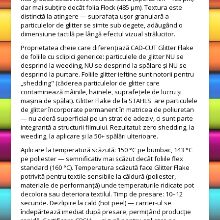
dar mai subțire decât folia Flock (485 μm). Textura este
distinctă la atingere — suprafața ușor granulară a
particulelor de glitter se simte sub degete, adăugând o
dimensiune tactilă pe lângă efectul vizual strălucitor.
Proprietatea cheie care diferențiază CAD-CUT Glitter Flake
de foliile cu sclipici generice: particulele de glitter NU se
desprind la weeding, NU se desprind la spălare și NU se
desprind la purtare. Foliile glitter ieftine sunt notorii pentru
„shedding" (căderea particulelor de glitter care
contaminează mâinile, hainele, suprafețele de lucru și
mașina de spălat). Glitter Flake de la STAHLS' are particulele
de glitter încorporate permanent în matricea de poliuretan
— nu aderă superficial pe un strat de adeziv, ci sunt parte
integrantă a structurii filmului. Rezultatul: zero shedding, la
weeding, la aplicare și la 50+ spălări ulterioare.
Aplicare la temperatură scăzută: 150 °C pe bumbac, 143 °C
pe poliester — semnificativ mai scăzut decât foliile flex
standard (160 °C). Temperatura scăzută face Glitter Flake
potrivită pentru textile sensibile la căldură (poliester,
materiale de performanță) unde temperaturile ridicate pot
decolora sau deteriora textilul. Timp de presare: 10–12
secunde. Dezlipire la cald (hot peel) — carrier-ul se
îndepărtează imediat după presare, permițând producție