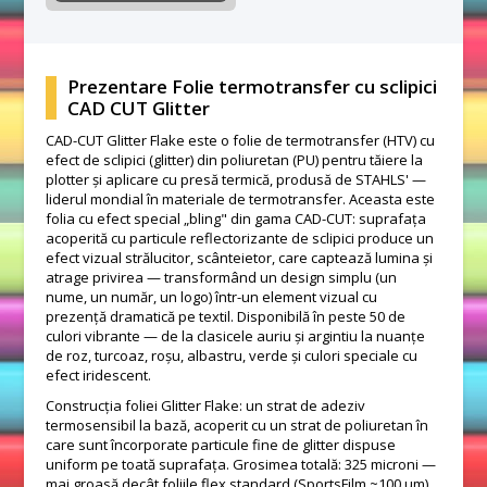
Prezentare Folie termotransfer cu sclipici
CAD CUT Glitter
CAD-CUT Glitter Flake este o folie de termotransfer (HTV) cu
efect de sclipici (glitter) din poliuretan (PU) pentru tăiere la
plotter și aplicare cu presă termică, produsă de STAHLS' —
liderul mondial în materiale de termotransfer. Aceasta este
folia cu efect special „bling" din gama CAD-CUT: suprafața
acoperită cu particule reflectorizante de sclipici produce un
efect vizual strălucitor, scânteietor, care captează lumina și
atrage privirea — transformând un design simplu (un
nume, un număr, un logo) într-un element vizual cu
prezență dramatică pe textil. Disponibilă în peste 50 de
culori vibrante — de la clasicele auriu și argintiu la nuanțe
de roz, turcoaz, roșu, albastru, verde și culori speciale cu
efect iridescent.
Construcția foliei Glitter Flake: un strat de adeziv
termosensibil la bază, acoperit cu un strat de poliuretan în
care sunt încorporate particule fine de glitter dispuse
uniform pe toată suprafața. Grosimea totală: 325 microni —
mai groasă decât foliile flex standard (SportsFilm ~100 μm)