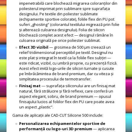
impenetrabilă care blochează migrarea coloranților din
poliesterul imprimat prin sublimare spre suprafața
designului. Pe textile din poliester sublimate
(echipamente sportive colorate), foliile flex din PU pot
suferi „ghosting" (colorantul textilului migrează prin folie
și alterează culoarea designului). Folia de silicon
blochează complet acest efect — designul rămâne în
culoarea originală pe orice poliester sublimat.
Efect 3D vizibil
— grosimea de 500 μm creează un
relief tridimensional perceptibil pe textil. Designul nu
este plat și integrat în textil ca la foliile flex subțiri —
este ridicat, vizibil, cu umbră proprie, cu prezență fizică.
Acest efect imită logo-urile de silicon turnate și cusute
pe îmbrăcămintea de brand premium, dar cu viteza și
simplitatea procesului de termotransfer.
Finisaj mat
— suprafața siliconului are un finisaj mat
natural, fără strălucire și fără reflexii, care conferă un
aspect elegant, sobru, de brand premium — opusul
finisajului lucios al foliilor flex din PU care poate avea
un aspect „plastic".
Gama de aplicații ale CAD-CUT Silicone 500 include:
Personalizarea echipamentelor sportive de
performanță cu logo-uri 3D premium
— aplicarea