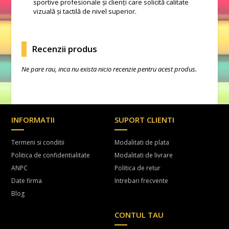
sportive profesionale și clienți care solicită calitate
vizuală și tactilă de nivel superior.
Recenzii produs
Ne pare rau, inca nu exista nicio recenzie pentru acest produs.
INFORMATII
SUPORT CLIENTI
Termeni si conditii
Modalitati de plata
Politica de confidentialitate
Modalitati de livrare
ANPC
Politica de retur
Date firma
Intrebari frecvente
Blog
CONTUL TAU