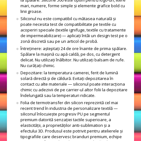
la spălare. Silicone 500 este optim pentru logo-uri, litere
mari, numere, forme simple și elemente grafice bold cu
linii groase.
Siliconul nu este compatibil cu mătasea naturală și
poate necesita test de compatibilitate pe textile cu
acoperiri speciale (textile ignifuge, textile cu tratamente
de impermeabilizare) — aplicați întâi un design test pe o
zonă discretă sau pe un articol de probă.
Întreținere: așteptați 24 de ore înainte de prima spălare.
Spălare la mașină cu apă caldă, pe dos, cu detergent
delicat. Nu utilizați înălbitor. Nu utilizați balsam de rufe.
Nu curățați chimic.
Depozitare: la temperatura camerei, ferit de lumină
solară directă și de căldură. Evitați depozitarea în
contact cu alte materiale — siliconul poate interacționa
chimic cu adezivii de pe carrier-ul altor folii la depozitare
îndelungată sau la temperaturi ridicate.
Folia de termotransfer din silicon reprezintă cel mai
recent trend în industria de personalizare textilă —
siliconul înlocuiește progresiv PU pe segmentul
premium datorită senzației tactile superioare, a
elasticității, a proprietăților anti-sublimation și a
efectului 3D. Produsul este potrivit pentru atelierele și
tipografiile care deservesc branduri premium, echipe