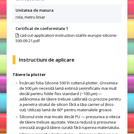
Unitatea de masura
rola, metru liniar
Certificat de conformitate 1
cad-cut-application-instruction-stahls-europe-silicone-
500-09-21.pdf
Instructiuni de aplicare
Tăiere la plotter
Încărcați folia Silicone 500 în cutterul-plotter. Grosimea
de 500 μm necesită lamă extinsă semnificativ mai mult
decât pentru foliile flex standard (~100 μm) —
adâncimea de tăiere trebuie calibrată cu precizie pentru
a penetra stratul de silicon fără a tăia carrier-ul (kiss-
cut). Utilizați lamă de 60° pentru materialele groase.
Siliconul este mai moale decât PU — presiunea și viteza
de tăiere trebuie ajustate. Viteza redusă și presiunea
crescută asigură tăiere curată fără ruperea materialului.