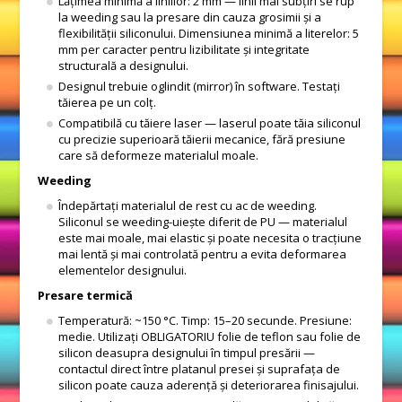
Lățimea minimă a liniilor: 2 mm — linii mai subțiri se rup
la weeding sau la presare din cauza grosimii și a
flexibilității siliconului. Dimensiunea minimă a literelor: 5
mm per caracter pentru lizibilitate și integritate
structurală a designului.
Designul trebuie oglindit (mirror) în software. Testați
tăierea pe un colț.
Compatibilă cu tăiere laser — laserul poate tăia siliconul
cu precizie superioară tăierii mecanice, fără presiune
care să deformeze materialul moale.
Weeding
Îndepărtați materialul de rest cu ac de weeding.
Siliconul se weeding-uiește diferit de PU — materialul
este mai moale, mai elastic și poate necesita o tracțiune
mai lentă și mai controlată pentru a evita deformarea
elementelor designului.
Presare termică
Temperatură: ~150 °C. Timp: 15–20 secunde. Presiune:
medie. Utilizați OBLIGATORIU folie de teflon sau folie de
silicon deasupra designului în timpul presării —
contactul direct între platanul presei și suprafața de
silicon poate cauza aderență și deteriorarea finisajului.