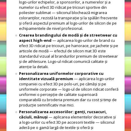
logo-urilor echipelor, a sponsorilor, a numerelor și a
numelor cu efect 3D ridicat pe tricouri sportive din
poliester sublimat — siliconul blochează migrarea
coloranților, rezistă la transpirație și la spălări frecvente
și oferă aspectul premium al logo-urilor de silicon de pe
echipamentele de nivel profesional.
Crearea brandingului de modă și de streetwear cu
aspect high-end
— aplicarea logo-urilor de brand cu
efect 3D ridicat pe tricouri, pe hanorace, pe jachete și pe
articole de modă — efectul de silicon mat 3D este
standardul vizual al brandurilor premium de streetwear
și de athleisure. Logo-ul ridicat comunică calitate și
atenție la detalii.
Personalizarea uniformelor corporative cu
identitate vizuală premium
— aplicarea logo-urilor
companiei cu efect 3D pe polo-uri, pe cămăși și pe
uniformele corporate — logo-ul de silicon ridicat conferă
uniformei o percepție de calitate superioară
comparabilă cu broderia premium dar cu cost și timp de
producție semnificativ mai mici.
Personalizarea accesoriilor: genți, rucsacuri,
căciuli, mănuși
— aplicarea elementelor decorative și
a logo-urilor cu efect 3D pe accesorii textile — siliconul
aderă pe o gamă largă de textile și oferă și