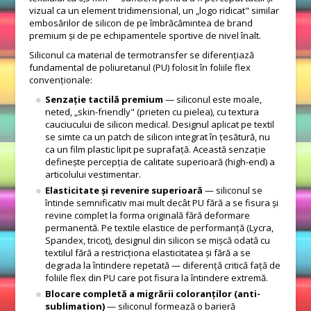
vizual ca un element tridimensional, un „logo ridicat" similar
embosărilor de silicon de pe îmbrăcămintea de brand
premium și de pe echipamentele sportive de nivel înalt.
Siliconul ca material de termotransfer se diferențiază
fundamental de poliuretanul (PU) folosit în foliile flex
convenționale:
Senzație tactilă premium
— siliconul este moale,
neted, „skin-friendly" (prieten cu pielea), cu textura
cauciucului de silicon medical. Designul aplicat pe textil
se simte ca un patch de silicon integrat în țesătură, nu
ca un film plastic lipit pe suprafață. Această senzație
definește percepția de calitate superioară (high-end) a
articolului vestimentar.
Elasticitate și revenire superioară
— siliconul se
întinde semnificativ mai mult decât PU fără a se fisura și
revine complet la forma originală fără deformare
permanentă. Pe textile elastice de performanță (Lycra,
Spandex, tricot), designul din silicon se mișcă odată cu
textilul fără a restricționa elasticitatea și fără a se
degrada la întindere repetată — diferență critică față de
foliile flex din PU care pot fisura la întindere extremă.
Blocare completă a migrării coloranților (anti-
sublimation)
— siliconul formează o barieră