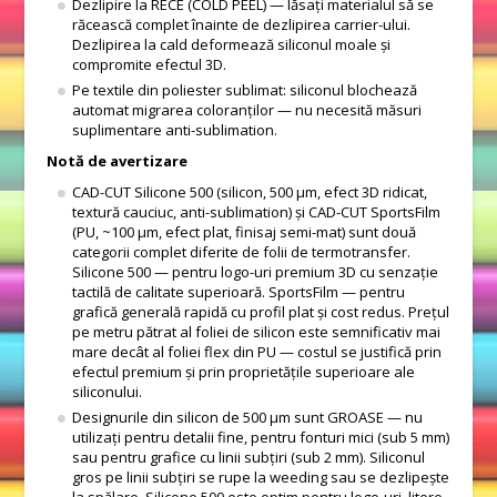
Dezlipire la RECE (COLD PEEL) — lăsați materialul să se
răcească complet înainte de dezlipirea carrier-ului.
Dezlipirea la cald deformează siliconul moale și
compromite efectul 3D.
Pe textile din poliester sublimat: siliconul blochează
automat migrarea coloranților — nu necesită măsuri
suplimentare anti-sublimation.
Notă de avertizare
CAD-CUT Silicone 500 (silicon, 500 μm, efect 3D ridicat,
textură cauciuc, anti-sublimation) și CAD-CUT SportsFilm
(PU, ~100 μm, efect plat, finisaj semi-mat) sunt două
categorii complet diferite de folii de termotransfer.
Silicone 500 — pentru logo-uri premium 3D cu senzație
tactilă de calitate superioară. SportsFilm — pentru
grafică generală rapidă cu profil plat și cost redus. Prețul
pe metru pătrat al foliei de silicon este semnificativ mai
mare decât al foliei flex din PU — costul se justifică prin
efectul premium și prin proprietățile superioare ale
siliconului.
Designurile din silicon de 500 μm sunt GROASE — nu
utilizați pentru detalii fine, pentru fonturi mici (sub 5 mm)
sau pentru grafice cu linii subțiri (sub 2 mm). Siliconul
gros pe linii subțiri se rupe la weeding sau se dezlipește