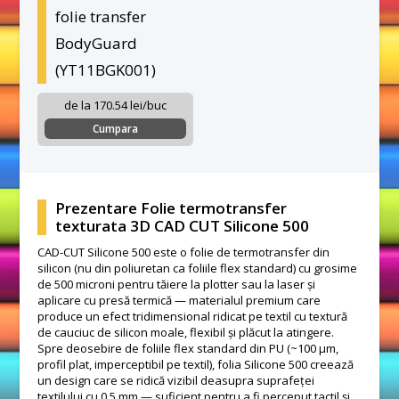
folie transfer
BodyGuard
(YT11BGK001)
de la 170.54 lei/buc
Cumpara
Prezentare Folie termotransfer
texturata 3D CAD CUT Silicone 500
CAD-CUT Silicone 500 este o folie de termotransfer din
silicon (nu din poliuretan ca foliile flex standard) cu grosime
de 500 microni pentru tăiere la plotter sau la laser și
aplicare cu presă termică — materialul premium care
produce un efect tridimensional ridicat pe textil cu textură
de cauciuc de silicon moale, flexibil și plăcut la atingere.
Spre deosebire de foliile flex standard din PU (~100 μm,
profil plat, imperceptibil pe textil), folia Silicone 500 creează
un design care se ridică vizibil deasupra suprafeței
textilului cu 0,5 mm — suficient pentru a fi perceput tactil și