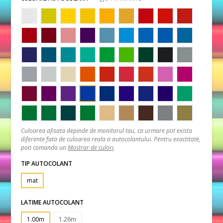
Culoarea afisata depinde de monitorul tau, ca urmare pot exista
diferente fata de culoarea reala a autocolantului. Pentru exactitate,
poti comanda un
Mostrar de culori
.
TIP AUTOCOLANT
mat
LATIME AUTOCOLANT
1.00m
1.26m