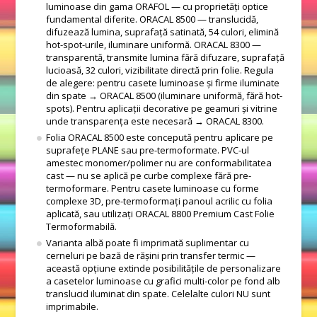
luminoase din gama ORAFOL — cu proprietăți optice
fundamental diferite. ORACAL 8500 — translucidă,
difuzează lumina, suprafață satinată, 54 culori, elimină
hot-spot-urile, iluminare uniformă. ORACAL 8300 —
transparentă, transmite lumina fără difuzare, suprafață
lucioasă, 32 culori, vizibilitate directă prin folie. Regula
de alegere: pentru casete luminoase și firme iluminate
din spate → ORACAL 8500 (iluminare uniformă, fără hot-
spots). Pentru aplicații decorative pe geamuri și vitrine
unde transparența este necesară → ORACAL 8300.
Folia ORACAL 8500 este concepută pentru aplicare pe
suprafețe PLANE sau pre-termoformate. PVC-ul
amestec monomer/polimer nu are conformabilitatea
cast — nu se aplică pe curbe complexe fără pre-
termoformare. Pentru casete luminoase cu forme
complexe 3D, pre-termoformați panoul acrilic cu folia
aplicată, sau utilizați ORACAL 8800 Premium Cast Folie
Termoformabilă.
Varianta albă poate fi imprimată suplimentar cu
cerneluri pe bază de rășini prin transfer termic —
această opțiune extinde posibilitățile de personalizare
a casetelor luminoase cu grafici multi-color pe fond alb
translucid iluminat din spate. Celelalte culori NU sunt
imprimabile.