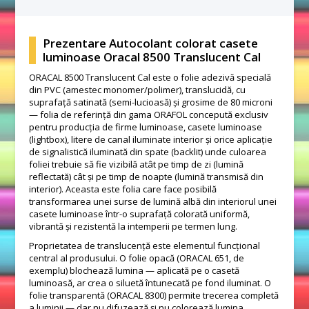
Prezentare Autocolant colorat casete
luminoase Oracal 8500 Translucent Cal
ORACAL 8500 Translucent Cal este o folie adezivă specială
din PVC (amestec monomer/polimer), translucidă, cu
suprafață satinată (semi-lucioasă) și grosime de 80 microni
— folia de referință din gama ORAFOL concepută exclusiv
pentru producția de firme luminoase, casete luminoase
(lightbox), litere de canal iluminate interior și orice aplicație
de signalistică iluminată din spate (backlit) unde culoarea
foliei trebuie să fie vizibilă atât pe timp de zi (lumină
reflectată) cât și pe timp de noapte (lumină transmisă din
interior). Aceasta este folia care face posibilă
transformarea unei surse de lumină albă din interiorul unei
casete luminoase într-o suprafață colorată uniformă,
vibrantă și rezistentă la intemperii pe termen lung.
Proprietatea de translucență este elementul funcțional
central al produsului. O folie opacă (ORACAL 651, de
exemplu) blochează lumina — aplicată pe o casetă
luminoasă, ar crea o siluetă întunecată pe fond iluminat. O
folie transparentă (ORACAL 8300) permite trecerea completă
a luminii — dar nu difuzează și nu colorează lumina