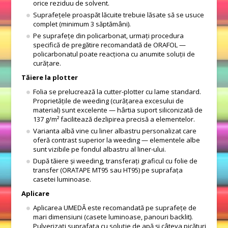
orice reziduu de solvent.
Suprafețele proaspăt lăcuite trebuie lăsate să se usuce
complet (minimum 3 săptămâni).
Pe suprafețe din policarbonat, urmați procedura
specifică de pregătire recomandată de ORAFOL —
policarbonatul poate reacționa cu anumite soluții de
curățare.
Tăiere la plotter
Folia se prelucrează la cutter-plotter cu lame standard.
Proprietățile de weeding (curățarea excesului de
material) sunt excelente — hârtia suport siliconizată de
137 g/m² facilitează dezlipirea precisă a elementelor.
Varianta albă vine cu liner albastru personalizat care
oferă contrast superior la weeding — elementele albe
sunt vizibile pe fondul albastru al liner-ului.
După tăiere și weeding, transferați graficul cu folie de
transfer (ORATAPE MT95 sau HT95) pe suprafața
casetei luminoase.
Aplicare
Aplicarea UMEDĂ este recomandată pe suprafețe de
mari dimensiuni (casete luminoase, panouri backlit).
Pulverizați suprafața cu soluție de apă și câteva picături