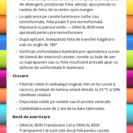
de detergent, poziționați folia, aliniați, apoi presați cu
racleta de fetru de la centru spre margini.
La aplicarea pe casete luminoase curbe sau
termoformate, folia poate fi pre-termoformată
împreună cu panoul acrilic — ORACAL 8500 este
aprobată pentru pre-termoformare.
După aplicare, îndepărtați folia de transfer trăgând-o
sub un unghi de 180°.
Verificați uniformitatea iluminării prin aprinderea sursei
de lumină din interiorul casetei: zonele cu bule de aer,
cu suprapuneri sau cu folie insuficient presată apar ca
defecte de uniformitate în iluminare.
Stocare
Păstrați rolele în ambalajul original, într-un loc uscat și
racoros, protejat de lumina solară directă, la 20 °C și 50%
umiditate relativă.
Depozitați rolele pe rastele sau în poziție verticală.
Valabilitatea este de 2 ani de la data fabricației.
Notă de avertizare
ORACAL 8500 Translucent Cal și ORACAL 8300
Transparent Cal sunt cele două folii pentru casete