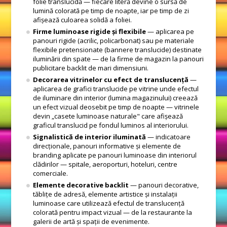
folie translucidă — fiecare literă devine o sursă de
lumină colorată pe timp de noapte, iar pe timp de zi
afișează culoarea solidă a foliei.
Firme luminoase rigide și flexibile
— aplicarea pe
panouri rigide (acrilic, policarbonat) sau pe materiale
flexibile pretensionate (bannere translucide) destinate
iluminării din spate — de la firme de magazin la panouri
publicitare backlit de mari dimensiuni.
Decorarea vitrinelor cu efect de translucență
—
aplicarea de grafici translucide pe vitrine unde efectul
de iluminare din interior (lumina magazinului) creează
un efect vizual deosebit pe timp de noapte — vitrinele
devin „casete luminoase naturale" care afișează
graficul translucid pe fondul luminos al interiorului.
Signalistică de interior iluminată
— indicatoare
direcționale, panouri informative și elemente de
branding aplicate pe panouri luminoase din interiorul
clădirilor — spitale, aeroporturi, hoteluri, centre
comerciale.
Elemente decorative backlit
— panouri decorative,
tăblițe de adresă, elemente artistice și instalații
luminoase care utilizează efectul de translucență
colorată pentru impact vizual — de la restaurante la
galerii de artă și spații de evenimente.