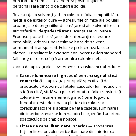
prin transfer termic — extinderea posibilităților de
personalizare dincolo de culorile solide.
Rezistența la solvenți și chimicale face folia compatibilă cu
mediile de exterior dure — agresiunile chimice ale poluării
urbane, ale detergentilor de curățare și ale solvenților din
atmosferă nu degradează translucența sau culoarea.
Produsul poate fi curățat cu dezinfectanți (cu testare
prealabilă). Adezivul poliacrilic pe bază de solvent,
permanent, transparent. Folia se prelucrează la cutter-
plotter. Durabilitate la exterior: 7 ani pentru culori standard
(alb, negru, colorate) și 5 ani pentru culorile metalice.
Gama de aplicații ale ORACAL 8500 Translucent Cal include:
Casete luminoase (lightbox) pentru signalistică
comercială
— aplicația principală specificată de
producător. Acoperirea fețelor casetelor luminoase din
sticlă acrilică, sticlă sau policarbonat cu folie translucidă
colorată — fiecare element grafic (litere, logo-uri,
fundaluri) este decupat la plotter din culoarea
corespunzătoare și aplicat pe fața casetei. Iluminarea
din interior transmite lumina prin folie, creând un efect
spectaculos pe timp de noapte.
Litere de canal iluminate interior
— acoperirea
fețelor literelor volumetrice iluminate din interior cu