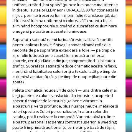
uniform, creând „hot spots" (puncte luminoase mai intense
în dreptul surselor LED/neon). ORACAL 8500 funcționează la
mijloc: permite trecerea luminii prin folie (translucență), dar
difuzează lumina uniform și o colorează în nuanța foliei,
eliminând hot-spot-urile și creând o suprafață cu iluminare
omogenă pe toată aria casetei luminoase.
Suprafața satinată (semi-lucioasă) este calibrată specific
pentru aplicații backlit: finisajul satinat elimină reflexiile
nedorite de pe suprafața exterioară a foliei — pe timp de
zi, o folie lucioasă pe o casetă luminoasă ar reflecta
soarele, cerul și clădirile din jur, compromițând lizibilitatea
graficii. Suprafața satinată reduce dramatic aceste reflexii,
menținând lizibilitatea culorilor și a textului atât pe timp de
zi (lumină ambiantă) cât și pe timp de noapte (iluminare din
spate).
Paleta cromatică include 54 de culori — una dintre cele mai
largi palete de culori translucide din industrie, acoperind
spectrul complet de la roșuri și galbene vibrante la
albastruri și verzi profunde, plus nuanțe neutre, metalice și
culori speciale. Culori personalizate, în afara celor din
catalog, pot fi realizate la comandă. Varianta albă (cu liner
albastru personalizat pentru contrast superior la weeding)
poate fi imprimată adițional cu cerneluri pe bază de rășini