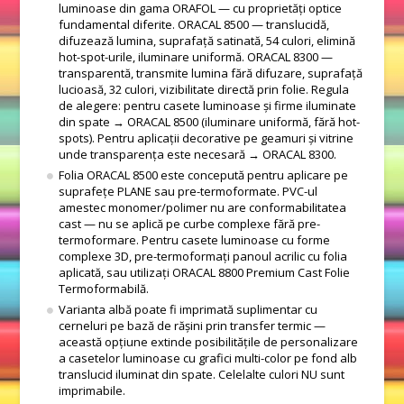
luminoase din gama ORAFOL — cu proprietăți optice
fundamental diferite. ORACAL 8500 — translucidă,
difuzează lumina, suprafață satinată, 54 culori, elimină
hot-spot-urile, iluminare uniformă. ORACAL 8300 —
transparentă, transmite lumina fără difuzare, suprafață
lucioasă, 32 culori, vizibilitate directă prin folie. Regula
de alegere: pentru casete luminoase și firme iluminate
din spate → ORACAL 8500 (iluminare uniformă, fără hot-
spots). Pentru aplicații decorative pe geamuri și vitrine
unde transparența este necesară → ORACAL 8300.
Folia ORACAL 8500 este concepută pentru aplicare pe
suprafețe PLANE sau pre-termoformate. PVC-ul
amestec monomer/polimer nu are conformabilitatea
cast — nu se aplică pe curbe complexe fără pre-
termoformare. Pentru casete luminoase cu forme
complexe 3D, pre-termoformați panoul acrilic cu folia
aplicată, sau utilizați ORACAL 8800 Premium Cast Folie
Termoformabilă.
Varianta albă poate fi imprimată suplimentar cu
cerneluri pe bază de rășini prin transfer termic —
această opțiune extinde posibilitățile de personalizare
a casetelor luminoase cu grafici multi-color pe fond alb
translucid iluminat din spate. Celelalte culori NU sunt
imprimabile.