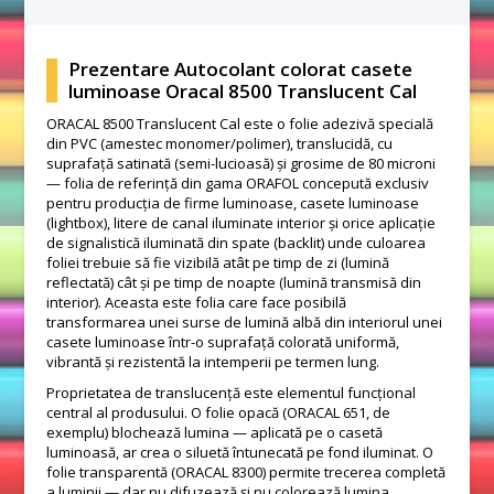
Prezentare Autocolant colorat casete
luminoase Oracal 8500 Translucent Cal
ORACAL 8500 Translucent Cal este o folie adezivă specială
din PVC (amestec monomer/polimer), translucidă, cu
suprafață satinată (semi-lucioasă) și grosime de 80 microni
— folia de referință din gama ORAFOL concepută exclusiv
pentru producția de firme luminoase, casete luminoase
(lightbox), litere de canal iluminate interior și orice aplicație
de signalistică iluminată din spate (backlit) unde culoarea
foliei trebuie să fie vizibilă atât pe timp de zi (lumină
reflectată) cât și pe timp de noapte (lumină transmisă din
interior). Aceasta este folia care face posibilă
transformarea unei surse de lumină albă din interiorul unei
casete luminoase într-o suprafață colorată uniformă,
vibrantă și rezistentă la intemperii pe termen lung.
Proprietatea de translucență este elementul funcțional
central al produsului. O folie opacă (ORACAL 651, de
exemplu) blochează lumina — aplicată pe o casetă
luminoasă, ar crea o siluetă întunecată pe fond iluminat. O
folie transparentă (ORACAL 8300) permite trecerea completă
a luminii — dar nu difuzează și nu colorează lumina