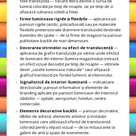
folie translucidă — fiecare literă devine o sursă de
lumină colorată pe timp de noapte, iar pe timp de zi
afișează culoarea solidă a foliei.
Firme luminoase rigide și flexibile
— aplicarea pe
panouri rigide (acrilic, policarbonat) sau pe materiale
flexibile pretensionate (bannere translucide) destinate
iluminării din spate — de la firme de magazin la panouri
publicitare backlit de mari dimensiuni.
Decorarea vitrinelor cu efect de translucență
—
aplicarea de grafici translucide pe vitrine unde efectul
de iluminare din interior (lumina magazinului) creează
un efect vizual deosebit pe timp de noapte — vitrinele
devin „casete luminoase naturale" care afișează
graficul translucid pe fondul luminos al interiorului.
Signalistică de interior iluminată
— indicatoare
direcționale, panouri informative și elemente de
branding aplicate pe panouri luminoase din interiorul
clădirilor — spitale, aeroporturi, hoteluri, centre
comerciale.
Elemente decorative backlit
— panouri decorative,
tăblițe de adresă, elemente artistice și instalații
luminoase care utilizează efectul de translucență
colorată pentru impact vizual — de la restaurante la
galerii de artă și spații de evenimente.