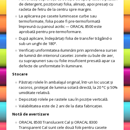
de detergent, poziționați folia, aliniați, apoi presați cu
racleta de fetru de la centru spre margini.
La aplicarea pe casete luminoase curbe sau
termoformate, folia poate fi pre-termoformată
împreună cu panoul acrilic — ORACAL 8500 este
aprobată pentru pre-termoformare.
După aplicare, îndepărtați folia de transfer trăgând-o
sub un unghi de 180°.
Verificați uniformitatea iluminării prin aprinderea sursei
de lumină din interiorul casetei: zonele cu bule de aer,
cu suprapuneri sau cu folie insuficient presată apar ca
defecte de uniformitate în iluminare.
Stocare
Păstrați rolele în ambalajul original, într-un loc uscat și
racoros, protejat de lumina solară directă, la 20 °C și 50%
umiditate relativă.
Depozitați rolele pe rastele sau în poziție verticală.
Valabilitatea este de 2 ani de la data fabricației.
Notă de avertizare
ORACAL 8500 Translucent Cal și ORACAL 8300
Transparent Cal sunt cele două folii pentru casete