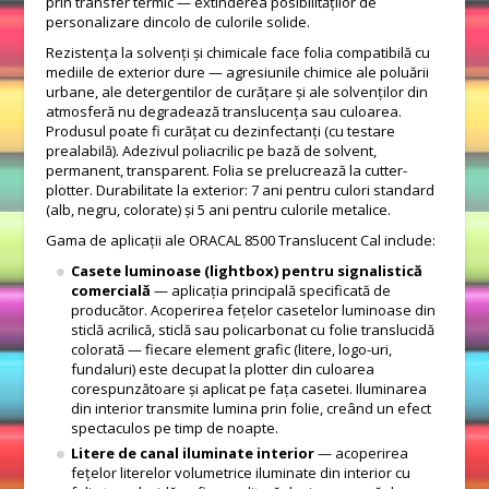
prin transfer termic — extinderea posibilităților de
personalizare dincolo de culorile solide.
Rezistența la solvenți și chimicale face folia compatibilă cu
mediile de exterior dure — agresiunile chimice ale poluării
urbane, ale detergentilor de curățare și ale solvenților din
atmosferă nu degradează translucența sau culoarea.
Produsul poate fi curățat cu dezinfectanți (cu testare
prealabilă). Adezivul poliacrilic pe bază de solvent,
permanent, transparent. Folia se prelucrează la cutter-
plotter. Durabilitate la exterior: 7 ani pentru culori standard
(alb, negru, colorate) și 5 ani pentru culorile metalice.
Gama de aplicații ale ORACAL 8500 Translucent Cal include:
Casete luminoase (lightbox) pentru signalistică
comercială
— aplicația principală specificată de
producător. Acoperirea fețelor casetelor luminoase din
sticlă acrilică, sticlă sau policarbonat cu folie translucidă
colorată — fiecare element grafic (litere, logo-uri,
fundaluri) este decupat la plotter din culoarea
corespunzătoare și aplicat pe fața casetei. Iluminarea
din interior transmite lumina prin folie, creând un efect
spectaculos pe timp de noapte.
Litere de canal iluminate interior
— acoperirea
fețelor literelor volumetrice iluminate din interior cu