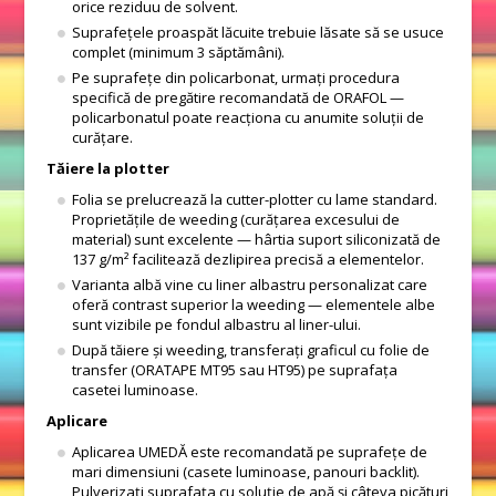
orice reziduu de solvent.
Suprafețele proaspăt lăcuite trebuie lăsate să se usuce
complet (minimum 3 săptămâni).
Pe suprafețe din policarbonat, urmați procedura
specifică de pregătire recomandată de ORAFOL —
policarbonatul poate reacționa cu anumite soluții de
curățare.
Tăiere la plotter
Folia se prelucrează la cutter-plotter cu lame standard.
Proprietățile de weeding (curățarea excesului de
material) sunt excelente — hârtia suport siliconizată de
137 g/m² facilitează dezlipirea precisă a elementelor.
Varianta albă vine cu liner albastru personalizat care
oferă contrast superior la weeding — elementele albe
sunt vizibile pe fondul albastru al liner-ului.
După tăiere și weeding, transferați graficul cu folie de
transfer (ORATAPE MT95 sau HT95) pe suprafața
casetei luminoase.
Aplicare
Aplicarea UMEDĂ este recomandată pe suprafețe de
mari dimensiuni (casete luminoase, panouri backlit).
Pulverizați suprafața cu soluție de apă și câteva picături