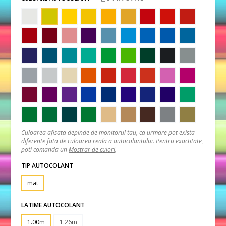
Culoarea afisata depinde de monitorul tau, ca urmare pot exista
diferente fata de culoarea reala a autocolantului. Pentru exactitate,
poti comanda un
Mostrar de culori
.
TIP AUTOCOLANT
mat
LATIME AUTOCOLANT
1.00m
1.26m