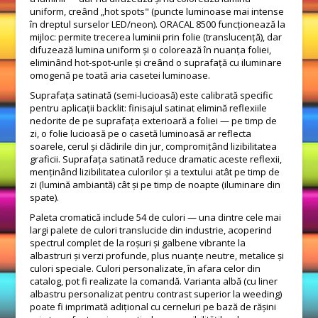
uniform, creând „hot spots" (puncte luminoase mai intense
în dreptul surselor LED/neon). ORACAL 8500 funcționează la
mijloc: permite trecerea luminii prin folie (translucență), dar
difuzează lumina uniform și o colorează în nuanța foliei,
eliminând hot-spot-urile și creând o suprafață cu iluminare
omogenă pe toată aria casetei luminoase.
Suprafața satinată (semi-lucioasă) este calibrată specific
pentru aplicații backlit: finisajul satinat elimină reflexiile
nedorite de pe suprafața exterioară a foliei — pe timp de
zi, o folie lucioasă pe o casetă luminoasă ar reflecta
soarele, cerul și clădirile din jur, compromițând lizibilitatea
graficii. Suprafața satinată reduce dramatic aceste reflexii,
menținând lizibilitatea culorilor și a textului atât pe timp de
zi (lumină ambiantă) cât și pe timp de noapte (iluminare din
spate).
Paleta cromatică include 54 de culori — una dintre cele mai
largi palete de culori translucide din industrie, acoperind
spectrul complet de la roșuri și galbene vibrante la
albastruri și verzi profunde, plus nuanțe neutre, metalice și
culori speciale. Culori personalizate, în afara celor din
catalog, pot fi realizate la comandă. Varianta albă (cu liner
albastru personalizat pentru contrast superior la weeding)
poate fi imprimată adițional cu cerneluri pe bază de rășini