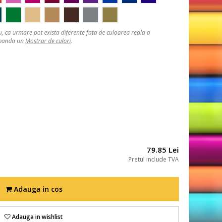
, ca urmare pot exista diferente fata de culoarea reala a
comanda un
Mostrar de culori
.
79.85 Lei
Pretul include TVA
Adauga in cos
Adauga in wishlist