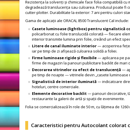
Rezistența la solvenți și chimicale face folia compatibilă cu
degradează translucența sau culoarea. Produsul poate fi cură
cutter-plotter. Durabilitate la exterior: 7 ani pentru culori st
Gama de aplicații ale ORACAL 8500 Translucent Cal include:
Casete luminoase (lightbox) pentru signalistică c
policarbonat cu folie translucidă colorată — fiecare eleme
interior transmite lumina prin folie, creând un efect sp
Litere de canal iluminate interior
— acoperirea fețelo
iar pe timp de zi afișează culoarea solidă a foliei.
Firme luminoase rigide și flexibile
— aplicarea pe pano
firme de magazin la panouri publicitare backlit de mari 
Decorarea vitrinelor cu efect de translucență
— apl
pe timp de noapte — vitrinele devin „casete luminoase na
Signalistică de interior iluminată
— indicatoare direc
hoteluri, centre comerciale.
Elemente decorative backlit
— panouri decorative, tăb
restaurante la galerii de artă și spații de evenimente.
Folia se comercializează în role de 50 m, cu lățimea de 1260 
Caracteristici pentru Autocolant colorat