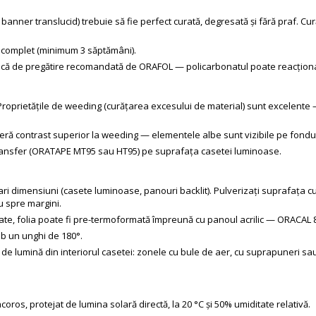
t, banner translucid) trebuie să fie perfect curată, degresată și fără praf. Cu
e complet (minimum 3 săptămâni).
ică de pregătire recomandată de ORAFOL — policarbonatul poate reacționa 
Proprietățile de weeding (curățarea excesului de material) sunt excelente —
eră contrast superior la weeding — elementele albe sunt vizibile pe fondul 
e transfer (ORATAPE MT95 sau HT95) pe suprafața casetei luminoase.
imensiuni (casete luminoase, panouri backlit). Pulverizați suprafața cu s
ru spre margini.
te, folia poate fi pre-termoformată împreună cu panoul acrilic — ORACAL
ub un unghi de 180°.
i de lumină din interiorul casetei: zonele cu bule de aer, cu suprapuneri sa
racoros, protejat de lumina solară directă, la 20 °C și 50% umiditate relativă.