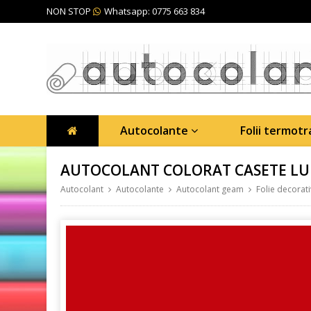
NON STOP
Whatsapp: 0775 663 834
Autocolante
Folii termot
AUTOCOLANT COLORAT CASETE LU
Autocolant
Autocolante
Autocolant geam
Folie decorat