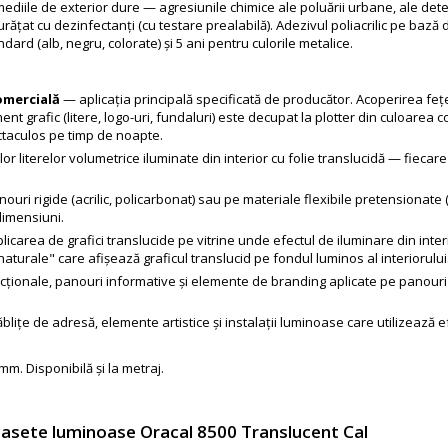
 mediile de exterior dure — agresiunile chimice ale poluării urbane, ale det
țat cu dezinfectanți (cu testare prealabilă). Adezivul poliacrilic pe bază 
andard (alb, negru, colorate) și 5 ani pentru culorile metalice.
omercială
— aplicația principală specificată de producător. Acoperirea fețel
nt grafic (litere, logo-uri, fundaluri) este decupat la plotter din culoarea 
ectaculos pe timp de noapte.
r literelor volumetrice iluminate din interior cu folie translucidă — fiecar
uri rigide (acrilic, policarbonat) sau pe materiale flexibile pretensionate 
dimensiuni.
icarea de grafici translucide pe vitrine unde efectul de iluminare din inte
turale" care afișează graficul translucid pe fondul luminos al interiorului
ționale, panouri informative și elemente de branding aplicate pe panouri lu
lițe de adresă, elemente artistice și instalații luminoase care utilizează 
mm. Disponibilă și la metraj.
 casete luminoase Oracal 8500 Translucent Cal