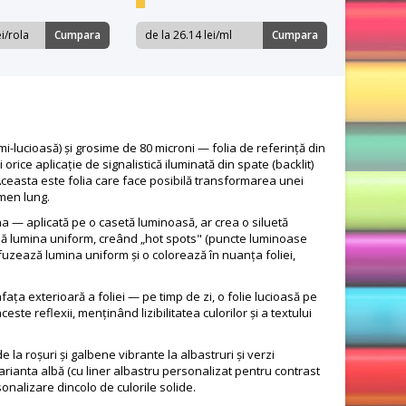
ei/rola
Cumpara
de la 26.14 lei/ml
Cumpara
-lucioasă) și grosime de 80 microni — folia de referință din
ice aplicație de signalistică iluminată din spate (backlit)
). Aceasta este folia care face posibilă transformarea unei
rmen lung.
a — aplicată pe o casetă luminoasă, ar crea o siluetă
ază lumina uniform, creând „hot spots" (puncte luminoase
ifuzează lumina uniform și o colorează în nuanța foliei,
afața exterioară a foliei — pe timp de zi, o folie lucioasă pe
ste reflexii, menținând lizibilitatea culorilor și a textului
 la roșuri și galbene vibrante la albastruri și verzi
Varianta albă (cu liner albastru personalizat pentru contrast
onalizare dincolo de culorile solide.