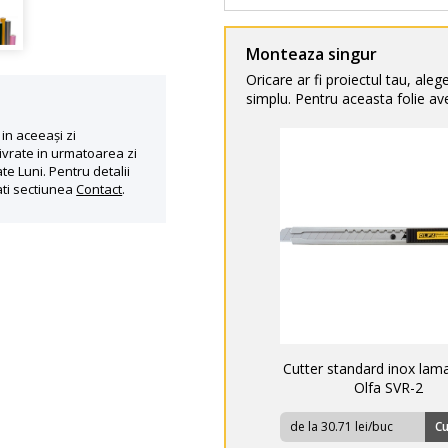
Monteaza singur
Oricare ar fi proiectul tau, aleg
simplu. Pentru aceasta folie ave
in aceeași zi
ivrate in urmatoarea zi
te Luni. Pentru detalii
ati sectiunea
Contact
.
Cutter standard inox la
Olfa SVR-2
de la 30.71 lei/buc
C