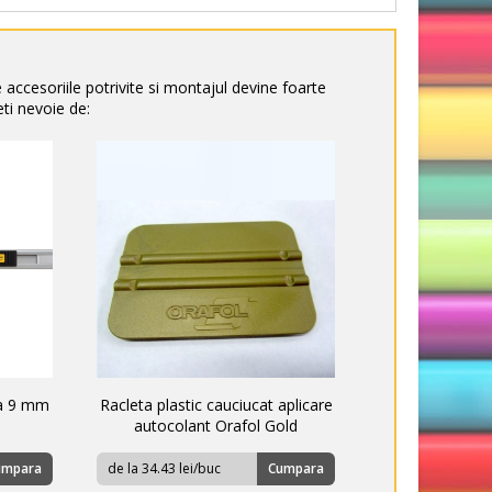
e accesoriile potrivite si montajul devine foarte
ti nevoie de:
ma 9 mm
Racleta plastic cauciucat aplicare
autocolant Orafol Gold
umpara
de la 34.43 lei/buc
Cumpara