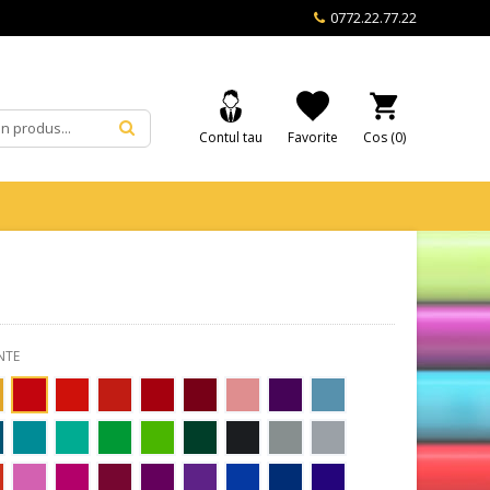
0772.22.77.22
Contul tau
Favorite
Cos (
0
)
NTE