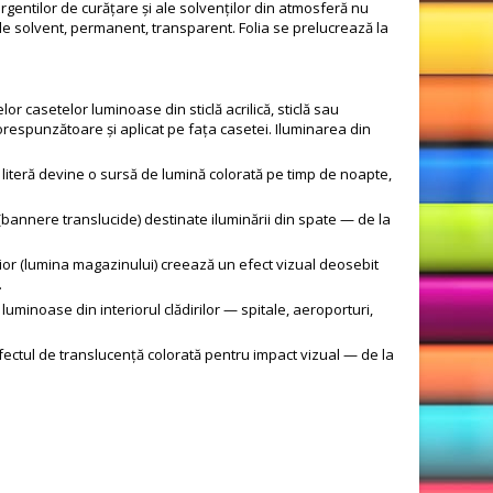
ergentilor de curățare și ale solvenților din atmosferă nu
de solvent, permanent, transparent. Folia se prelucrează la
or casetelor luminoase din sticlă acrilică, sticlă sau
corespunzătoare și aplicat pe fața casetei. Iluminarea din
e literă devine o sursă de lumină colorată pe timp de noapte,
(bannere translucide) destinate iluminării din spate — de la
rior (lumina magazinului) creează un efect vizual deosebit
.
minoase din interiorul clădirilor — spitale, aeroporturi,
efectul de translucență colorată pentru impact vizual — de la