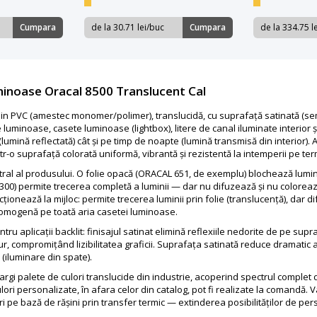
Cumpara
de la 30.71 lei/buc
Cumpara
de la 334.75 l
minoase Oracal 8500 Translucent Cal
in PVC (amestec monomer/polimer), translucidă, cu suprafață satinată (semi
noase, casete luminoase (lightbox), litere de canal iluminate interior și or
i (lumină reflectată) cât și pe timp de noapte (lumină transmisă din interior
tr-o suprafață colorată uniformă, vibrantă și rezistentă la intemperii pe te
ral al produsului. O folie opacă (ORACAL 651, de exemplu) blochează lumin
8300) permite trecerea completă a luminii — dar nu difuzează și nu colore
onează la mijloc: permite trecerea luminii prin folie (translucență), dar d
e omogenă pe toată aria casetei luminoase.
ru aplicații backlit: finisajul satinat elimină reflexiile nedorite de pe supr
jur, compromițând lizibilitatea graficii. Suprafața satinată reduce dramatic ace
 (iluminare din spate).
rgi palete de culori translucide din industrie, acoperind spectrul complet de
lori personalizate, în afara celor din catalog, pot fi realizate la comandă. 
i pe bază de rășini prin transfer termic — extinderea posibilităților de pers