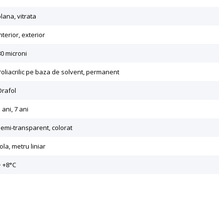
lana, vitrata
nterior, exterior
80 microni
Poliacrilic pe baza de solvent, permanent
Orafol
 ani, 7 ani
semi-transparent, colorat
ola, metru liniar
> +8°C