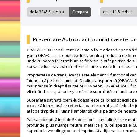
de la 3345.5 lei/rola
Cumpara
de la 11.5 lei/buc
Prezentare Autocolant colorat casete lu
ORACAL 8500 Translucent Cal este o folie adezivă specială d
gama ORAFOL concepută exclusiv pentru producția de firme lumi
unde culoarea foliei trebuie să fie vizibilă atât pe timp de z
surse de lumină albă din interiorul unei casete luminoase în
Proprietatea de translucență este elementul funcțional cent
întunecată pe fond iluminat. O folie transparentă (ORACAL 
mai intense în dreptul surselor LED/neon). ORACAL 8500 funcți
eliminând hot-spot-urile și creând o suprafață cu iluminar
Suprafața satinată (semi-lucioasă) este calibrată specific pent
o casetă luminoasă ar reflecta soarele, cerul și clădirile din 
atât pe timp de zi (lumină ambiantă) cât și pe timp de noapte
Paleta cromatică include 54 de culori — una dintre cele mai la
profunde, plus nuanțe neutre, metalice și culori speciale. Cu
superior la weeding) poate fi imprimată adițional cu cernelur