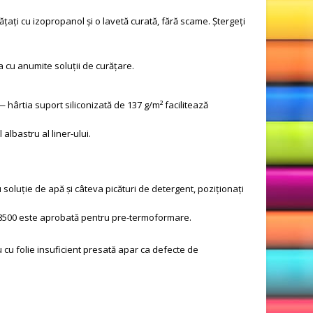
rățați cu izopropanol și o lavetă curată, fără scame. Ștergeți
cu anumite soluții de curățare.
 hârtia suport siliconizată de 137 g/m² facilitează
albastru al liner-ului.
oluție de apă și câteva picături de detergent, poziționați
 8500 este aprobată pentru pre-termoformare.
u cu folie insuficient presată apar ca defecte de