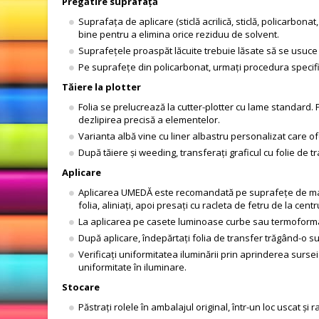
Pregătire suprafață
Suprafața de aplicare (sticlă acrilică, sticlă, policarbona
bine pentru a elimina orice reziduu de solvent.
Suprafețele proaspăt lăcuite trebuie lăsate să se usuc
Pe suprafețe din policarbonat, urmați procedura specif
Tăiere la plotter
Folia se prelucrează la cutter-plotter cu lame standard. 
dezlipirea precisă a elementelor.
Varianta albă vine cu liner albastru personalizat care of
După tăiere și weeding, transferați graficul cu folie d
Aplicare
Aplicarea UMEDĂ este recomandată pe suprafețe de mari d
folia, aliniați, apoi presați cu racleta de fetru de la cent
La aplicarea pe casete luminoase curbe sau termoforma
După aplicare, îndepărtați folia de transfer trăgând-o s
Verificați uniformitatea iluminării prin aprinderea surse
uniformitate în iluminare.
Stocare
Păstrați rolele în ambalajul original, într-un loc uscat și 