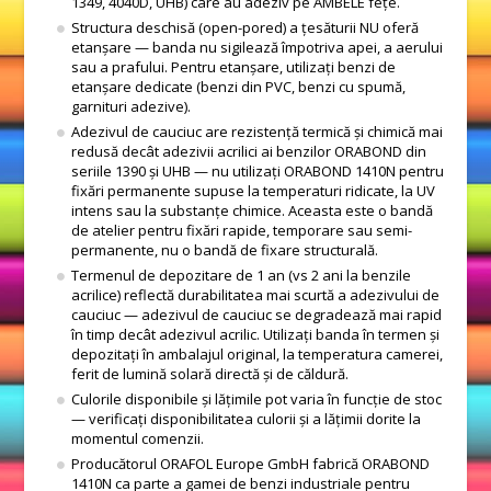
1349, 4040D, UHB) care au adeziv pe AMBELE fețe.
Structura deschisă (open-pored) a țesăturii NU oferă
etanșare — banda nu sigilează împotriva apei, a aerului
sau a prafului. Pentru etanșare, utilizați benzi de
etanșare dedicate (benzi din PVC, benzi cu spumă,
garnituri adezive).
Adezivul de cauciuc are rezistență termică și chimică mai
redusă decât adezivii acrilici ai benzilor ORABOND din
seriile 1390 și UHB — nu utilizați ORABOND 1410N pentru
fixări permanente supuse la temperaturi ridicate, la UV
intens sau la substanțe chimice. Aceasta este o bandă
de atelier pentru fixări rapide, temporare sau semi-
permanente, nu o bandă de fixare structurală.
Termenul de depozitare de 1 an (vs 2 ani la benzile
acrilice) reflectă durabilitatea mai scurtă a adezivului de
cauciuc — adezivul de cauciuc se degradează mai rapid
în timp decât adezivul acrilic. Utilizați banda în termen și
depozitați în ambalajul original, la temperatura camerei,
ferit de lumină solară directă și de căldură.
Culorile disponibile și lățimile pot varia în funcție de stoc
— verificați disponibilitatea culorii și a lățimii dorite la
momentul comenzii.
Producătorul ORAFOL Europe GmbH fabrică ORABOND
1410N ca parte a gamei de benzi industriale pentru