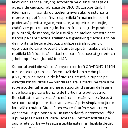
textil din vâscoză (rayon), acoperită pe o singură față cu
adeziv de cauciuc, fabricată de ORAFOL Europe GmbH
(Germania) — banda de atelier universală, rezistentă la
rupere, ruptibilă cu mâna, disponibilă în mai multe culori,
proiectată pentru legare, marcare, acoperire, protecție,
codificare prin culoare și închidere în aplicații de producție
publicitară, de montaj, de logistică și de atelier. Aceasta este
banda pe care fiecare atelier de signmaking, fiecare echipă
de montaj și fiecare depozit o utilizează zilnic pentru
operațiunile care necesită o bandă rapidă, fiabilă, vizibilă și
ruptibilă fără foarfecă — tipul de bandă cunoscut generic ca
„cloth tape" sau „bandă textilă".
Suportul textil din vâscoză (rayon) conferă ORABOND 1410N
trei proprietăți care o diferențiază de benzile din plastic
(PVC, PP) și de benzile de hârtie: rezistență la rupere pe
direcția longitudinală — banda rezistă la tracțiune fără a se
rupe accidental la tensionare, suportând sarcini de legare
și de fixare pe care benzile de hârtie nu le pot susține.
Ruptibilitate transversală cu mâna — țesătura de vâscoză
se rupe curat pe direcția transversală prin simpla tracțiune
laterală cu mâna, fără a fi necesare foarfece sau cutter —
operatorul rupe banda la lungimea dorită instantaneu, fără
a pune jos unealta cu care lucrează. Conformabilitate pe
suprafețe curbe — țesătura textilă este mai flexibilă decât