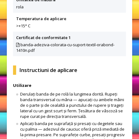
rola
Temperatura de aplicare
>+15° C
Certificat de conformitate 1
banda-adeziva-colorata-cu-suport-textil-orabond-
1410n.pdf
Instructiuni de aplicare
Utilizare
Derulați banda de pe rolă la lungimea dorită. Rupeți
banda transversal cu mâna — apucați cu ambele mâini
de o parte și de cealaltă a punctului de rupere și trageți
lateral cu un gest scurt și ferm. Țesătura de vâscoză se
rupe curat pe direcția transversală.
Aplicați banda pe suprafață și presați cu degetele sau
cu palma — adezivul de cauciuc oferă priză imediată de
la prima presare. Pe suprafețe curbe, presați progresiv