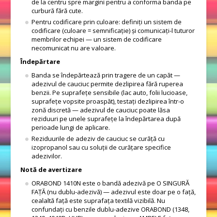
de la centru spre margini pentru a conforma banda pe
curbură fără cute.
Pentru codificare prin culoare: definiți un sistem de
codificare (culoare = semnificație) și comunicați-l tuturor
membrilor echipei — un sistem de codificare
necomunicat nu are valoare.
Îndepărtare
Banda se îndepărtează prin tragere de un capăt —
adezivul de cauciuc permite dezlipirea fără ruperea
benzii. Pe suprafețe sensibile (lac auto, folii lucioase,
suprafețe vopsite proaspăt), testați dezlipirea într-o
zonă discretă — adezivul de cauciuc poate lăsa
reziduuri pe unele suprafețe la îndepărtarea după
perioade lungi de aplicare.
Reziduurile de adeziv de cauciuc se curăță cu
izopropanol sau cu soluții de curățare specifice
adezivilor.
Notă de avertizare
ORABOND 1410N este o bandă adezivă pe O SINGURĂ
FAȚĂ (nu dublu-adezivă) — adezivul este doar pe o față,
cealaltă față este suprafața textilă vizibilă. Nu
confundați cu benzile dublu-adezive ORABOND (1348,