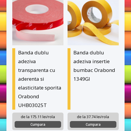
Banda dublu
Banda dublu
adeziva
adeziva insertie
transparenta cu
bumbac Orabond
aderenta si
1349GI
elasticitate sporita
Orabond
UHB03025T
de la 175.11 lei/rola
de la 37.74 lei/rola
Cumpara
Cumpara