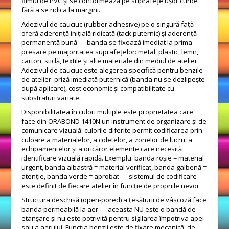
filmul de PVC și se conformează pe suprafețe ușor curbe
fără a se ridica la margini.
Adezivul de cauciuc (rubber adhesive) pe o singură față
oferă aderență inițială ridicată (tack puternic) și aderență
permanentă bună — banda se fixează imediat la prima
presare pe majoritatea suprafețelor: metal, plastic, lemn,
carton, sticlă, textile și alte materiale din mediul de atelier.
Adezivul de cauciuc este alegerea specifică pentru benzile
de atelier: priză imediată puternică (banda nu se dezlipește
după aplicare), cost economic și compatibilitate cu
substraturi variate.
Disponibilitatea în culori multiple este proprietatea care
face din ORABOND 1410N un instrument de organizare și de
comunicare vizuală: culorile diferite permit codificarea prin
culoare a materialelor, a coletelor, a zonelor de lucru, a
echipamentelor și a oricăror elemente care necesită
identificare vizuală rapidă. Exemplu: banda roșie = material
urgent, banda albastră = material verificat, banda galbenă =
atenție, banda verde = aprobat — sistemul de codificare
este definit de fiecare atelier în funcție de propriile nevoi.
Structura deschisă (open-pored) a țesăturii de vâscoză face
banda permeabilă la aer — aceasta NU este o bandă de
etanșare și nu este potrivită pentru sigilarea împotriva apei
sau a aerului. Funcția benzii este de fixare mecanică, de