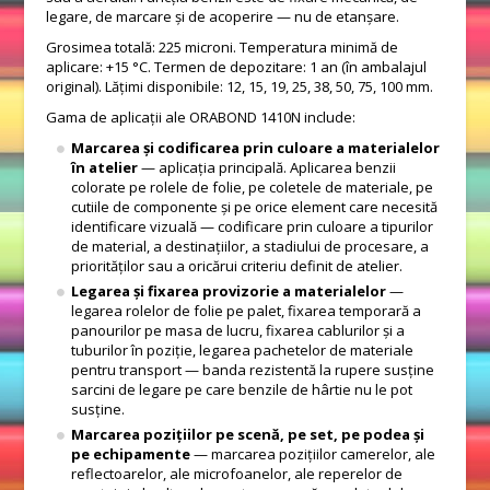
legare, de marcare și de acoperire — nu de etanșare.
Grosimea totală: 225 microni. Temperatura minimă de
aplicare: +15 °C. Termen de depozitare: 1 an (în ambalajul
original). Lățimi disponibile: 12, 15, 19, 25, 38, 50, 75, 100 mm.
Gama de aplicații ale ORABOND 1410N include:
Marcarea și codificarea prin culoare a materialelor
în atelier
— aplicația principală. Aplicarea benzii
colorate pe rolele de folie, pe coletele de materiale, pe
cutiile de componente și pe orice element care necesită
identificare vizuală — codificare prin culoare a tipurilor
de material, a destinațiilor, a stadiului de procesare, a
priorităților sau a oricărui criteriu definit de atelier.
Legarea și fixarea provizorie a materialelor
—
legarea rolelor de folie pe palet, fixarea temporară a
panourilor pe masa de lucru, fixarea cablurilor și a
tuburilor în poziție, legarea pachetelor de materiale
pentru transport — banda rezistentă la rupere susține
sarcini de legare pe care benzile de hârtie nu le pot
susține.
Marcarea pozițiilor pe scenă, pe set, pe podea și
pe echipamente
— marcarea pozițiilor camerelor, ale
reflectoarelor, ale microfoanelor, ale reperelor de