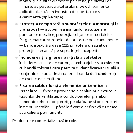
montaj și ale altor elemente pe scenă, pe platoul de
filmare, pe podeaua atelierului și pe echipamente —
aplicație clasică din industria de spectacole și
evenimente (spike tape).
Protecția temporară a suprafețelor la montaj și la
transport
— acoperirea marginilor ascuțite ale
panourilor metalice, protecția colțurilor materialelor
fragile, marcarea zonelor de protecție pe echipamente
— banda textilă groasă (225 μm) oferă un strat de
protecție mecanică pe suprafețele acoperite.
Închiderea și sigilarea parțială a coletelor
—
închiderea cutiilor de carton, a ambalajelor și a coletelor
cu bandă colorată care permite și identificarea vizuală a
conținutului sau a destinației — bandă de închidere și
de codificare simultane.
Fixarea cablurilor și a elementelor tehnice la
instalare
— fixarea provizorie a cablurilor electrice, a
tuburilor de ventilație, a conductoarelor și a altor
elemente tehnice pe pereți, pe plafoane și pe structuri
în timpul instalării — până la fixarea definitivă cu cleme
sau coliere permanente.
Produsul se comercializează în role.