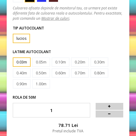
Culoarea afisata depinde de monitorul tau, ca urmare pot exista
diferente fata de culoarea reala a autocolantului. Pentru exactitate,
poti comanda un
Mostrar de culori
.
TIP AUTOCOLANT
lucios
LATIME AUTOCOLANT
0.03m
0.05m
0.10m
0.20m
0.30m
0.40m
0.50m
0.60m
0.70m
0.80m
0.90m
1.00m
ROLA DE 50M
78.71 Lei
Pretul include TVA