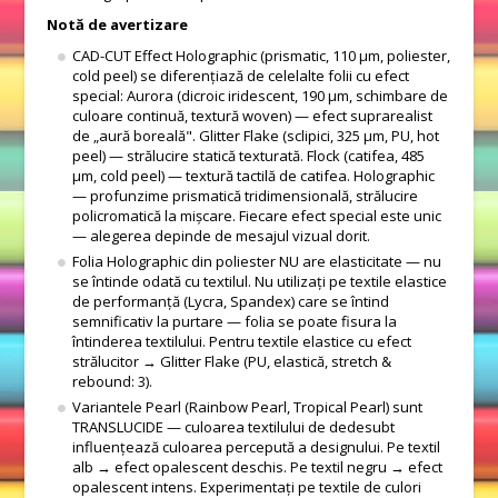
Notă de avertizare
CAD-CUT Effect Holographic (prismatic, 110 μm, poliester,
cold peel) se diferențiază de celelalte folii cu efect
special: Aurora (dicroic iridescent, 190 μm, schimbare de
culoare continuă, textură woven) — efect suprarealist
de „aură boreală". Glitter Flake (sclipici, 325 μm, PU, hot
peel) — strălucire statică texturată. Flock (catifea, 485
μm, cold peel) — textură tactilă de catifea. Holographic
— profunzime prismatică tridimensională, strălucire
policromatică la mișcare. Fiecare efect special este unic
— alegerea depinde de mesajul vizual dorit.
Folia Holographic din poliester NU are elasticitate — nu
se întinde odată cu textilul. Nu utilizați pe textile elastice
de performanță (Lycra, Spandex) care se întind
semnificativ la purtare — folia se poate fisura la
întinderea textilului. Pentru textile elastice cu efect
strălucitor → Glitter Flake (PU, elastică, stretch &
rebound: 3).
Variantele Pearl (Rainbow Pearl, Tropical Pearl) sunt
TRANSLUCIDE — culoarea textilului de dedesubt
influențează culoarea percepută a designului. Pe textil
alb → efect opalescent deschis. Pe textil negru → efect
opalescent intens. Experimentați pe textile de culori