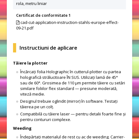
rola, metru liniar
Certificat de conformitate 1
cad-cut-application-instruction-stahls-europe-effect-
09-21.pdf
Instructiuni de aplicare
Tăiere la plotter
Încărcați folia Holographic în cutterul-plotter cu partea
holografică strălucitoare ÎN SUS. Utilizați lamă de 45°
sau de 60°. Grosimea de 110 μm permite tăiere cu setări
similare foliilor flex standard — presiune moderată,
viteză medie.
Designul trebuie oglindit (mirror) în software. Testați
tăierea pe un colț.
Compatibilă cu tăiere laser — pentru detalii foarte fine și
pentru contururi complexe.
Weeding
Îndepărtați materialul de rest cu ac de weeding. Carrier-