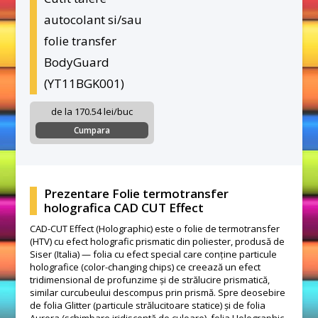
autocolant si/sau
folie transfer
BodyGuard
(YT11BGK001)
de la 170.54 lei/buc
Cumpara
Prezentare Folie termotransfer
holografica CAD CUT Effect
CAD-CUT Effect (Holographic) este o folie de termotransfer
(HTV) cu efect holografic prismatic din poliester, produsă de
Siser (Italia) — folia cu efect special care conține particule
holografice (color-changing chips) ce creează un efect
tridimensional de profunzime și de strălucire prismatică,
similar curcubeului descompus prin prismă. Spre deosebire
de folia Glitter (particule strălucitoare statice) și de folia