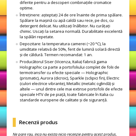
diferite pentru a descoperi combinațiile cromatice
optime.
Întreținere: așteptați 24 de ore înainte de prima spălare.
Spălare la mașină cu apă caldă sau rece, pe dos, cu
detergent delicat. Nu utilizați înălbitor. Nu curățați
chimic. Uscați la setarea normală. Durabilitate excelentă
la spălări repetate.
Depozitare: la temperatura camerei (~20 °C), la
umiditate relativă de 50%, ferit de lumină solară directă
și de căldură. Termen recomandat: 1 an.
Producătorul Siser (Vicenza, Italia) fabrică gama
Holographic ca parte a portofoliului complet de folii de
termotransfer cu efecte speciale — Holographic
(prismatic), Aurora (dicroic), Sparkle (sclipici fin), Electric
(culori electrice vibrante), Metallic (metalic oglindă) și
altele — unul dintre cele mai extinse portofolii de efecte
speciale HTV de pe piață, toate fabricate în Italia cu
standarde europene de calitate și de siguranță.
Recenzii produs
Ne pare rau, inca nu exista nicio recenzie pentru acest produs.