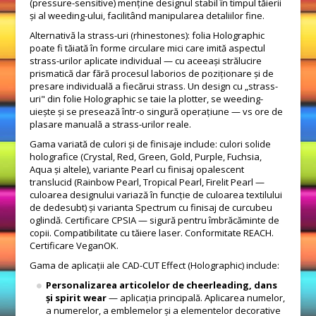
(pressure-sensitive) menține designul stabil în timpul tăierii
și al weeding-ului, facilitând manipularea detaliilor fine.
Alternativă la strass-uri (rhinestones): folia Holographic
poate fi tăiată în forme circulare mici care imită aspectul
strass-urilor aplicate individual — cu aceeași strălucire
prismatică dar fără procesul laborios de poziționare și de
presare individuală a fiecărui strass. Un design cu „strass-
uri" din folie Holographic se taie la plotter, se weeding-
uiește și se presează într-o singură operațiune — vs ore de
plasare manuală a strass-urilor reale.
Gama variată de culori și de finisaje include: culori solide
holografice (Crystal, Red, Green, Gold, Purple, Fuchsia,
Aqua și altele), variante Pearl cu finisaj opalescent
translucid (Rainbow Pearl, Tropical Pearl, Firelit Pearl —
culoarea designului variază în funcție de culoarea textilului
de dedesubt) și varianta Spectrum cu finisaj de curcubeu
oglindă. Certificare CPSIA — sigură pentru îmbrăcăminte de
copii. Compatibilitate cu tăiere laser. Conformitate REACH.
Certificare VeganOK.
Gama de aplicații ale CAD-CUT Effect (Holographic) include:
Personalizarea articolelor de cheerleading, dans
și spirit wear
— aplicația principală. Aplicarea numelor,
a numerelor, a emblemelor și a elementelor decorative