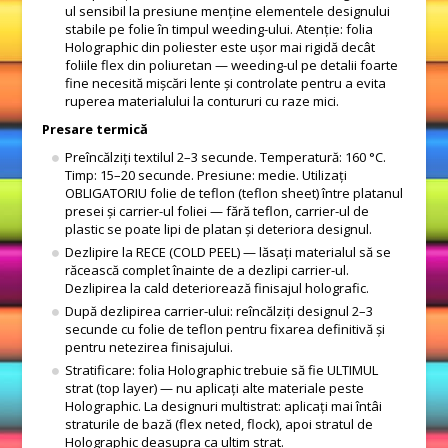
ul sensibil la presiune menține elementele designului
stabile pe folie în timpul weeding-ului. Atenție: folia
Holographic din poliester este ușor mai rigidă decât
foliile flex din poliuretan — weeding-ul pe detalii foarte
fine necesită mișcări lente și controlate pentru a evita
ruperea materialului la contururi cu raze mici.
Presare termică
Preîncălziți textilul 2–3 secunde. Temperatură: 160 °C.
Timp: 15–20 secunde. Presiune: medie. Utilizați
OBLIGATORIU folie de teflon (teflon sheet) între platanul
presei și carrier-ul foliei — fără teflon, carrier-ul de
plastic se poate lipi de platan și deteriora designul.
Dezlipire la RECE (COLD PEEL) — lăsați materialul să se
răcească complet înainte de a dezlipi carrier-ul.
Dezlipirea la cald deteriorează finisajul holografic.
După dezlipirea carrier-ului: reîncălziți designul 2–3
secunde cu folie de teflon pentru fixarea definitivă și
pentru netezirea finisajului.
Stratificare: folia Holographic trebuie să fie ULTIMUL
strat (top layer) — nu aplicați alte materiale peste
Holographic. La designuri multistrat: aplicați mai întâi
straturile de bază (flex neted, flock), apoi stratul de
Holographic deasupra ca ultim strat.