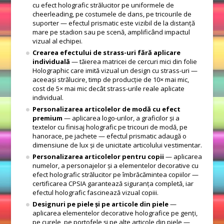
cu efect holografic strălucitor pe uniformele de
cheerleading, pe costumele de dans, pe tricourile de
suporter — efectul prismatic este vizibil de la distanță
mare pe stadion sau pe scenă, amplificând impactul
vizual al echipei.
Crearea efectului de strass-uri fără aplicare
individuală
— tăierea matricei de cercuri mici din folie
Holographic care imită vizual un design cu strass-uri —
aceeași strălucire, timp de producție de 10× mai mic,
cost de 5× mai mic decât strass-urile reale aplicate
individual.
Personalizarea articolelor de modă cu efect
premium
— aplicarea logo-urilor, a graficilor și a
textelor cu finisaj holografic pe tricouri de modă, pe
hanorace, pe jachete — efectul prismatic adaugă o
dimensiune de lux și de unicitate articolului vestimentar.
Personalizarea articolelor pentru copii
— aplicarea
numelor, a personajelor și a elementelor decorative cu
efect holografic strălucitor pe îmbrăcămintea copiilor —
certificarea CPSIA garantează siguranța completă, iar
efectul holografic fascinează vizual copiii.
Designuri pe piele și pe articole din piele
—
aplicarea elementelor decorative holografice pe genți,
pe curele, pe portofele și pe alte articole din piele —