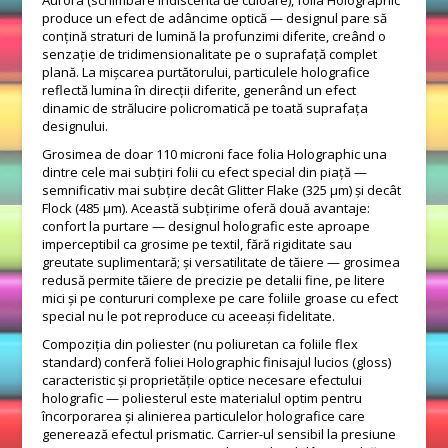
Aurora (schimbare iridiscentă de culoare), folia Holographic
produce un efect de adâncime optică — designul pare să
conțină straturi de lumină la profunzimi diferite, creând o
senzație de tridimensionalitate pe o suprafață complet
plană. La mișcarea purtătorului, particulele holografice
reflectă lumina în direcții diferite, generând un efect
dinamic de strălucire policromatică pe toată suprafața
designului.
Grosimea de doar 110 microni face folia Holographic una
dintre cele mai subțiri folii cu efect special din piață —
semnificativ mai subțire decât Glitter Flake (325 μm) și decât
Flock (485 μm). Această subțirime oferă două avantaje:
confort la purtare — designul holografic este aproape
imperceptibil ca grosime pe textil, fără rigiditate sau
greutate suplimentară; și versatilitate de tăiere — grosimea
redusă permite tăiere de precizie pe detalii fine, pe litere
mici și pe contururi complexe pe care foliile groase cu efect
special nu le pot reproduce cu aceeași fidelitate.
Compoziția din poliester (nu poliuretan ca foliile flex
standard) conferă foliei Holographic finisajul lucios (gloss)
caracteristic și proprietățile optice necesare efectului
holografic — poliesterul este materialul optim pentru
încorporarea și alinierea particulelor holografice care
generează efectul prismatic. Carrier-ul sensibil la presiune