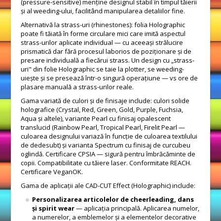
(pressure-sensitive) menține designul stabil în timpul tăierii
și al weeding-ului, facilitând manipularea detaliilor fine.
Alternativă la strass-uri (rhinestones): folia Holographic
poate fi tăiată în forme circulare mici care imită aspectul
strass-urilor aplicate individual — cu aceeași strălucire
prismatică dar fără procesul laborios de poziționare și de
presare individuală a fiecărui strass. Un design cu „strass-
uri" din folie Holographic se taie la plotter, se weeding-
uiește și se presează într-o singură operațiune — vs ore de
plasare manuală a strass-urilor reale.
Gama variată de culori și de finisaje include: culori solide
holografice (Crystal, Red, Green, Gold, Purple, Fuchsia,
Aqua și altele), variante Pearl cu finisaj opalescent
translucid (Rainbow Pearl, Tropical Pearl, Firelit Pearl —
culoarea designului variază în funcție de culoarea textilului
de dedesubt) și varianta Spectrum cu finisaj de curcubeu
oglindă. Certificare CPSIA — sigură pentru îmbrăcăminte de
copii. Compatibilitate cu tăiere laser. Conformitate REACH.
Certificare VeganOK.
Gama de aplicații ale CAD-CUT Effect (Holographic) include:
Personalizarea articolelor de cheerleading, dans
și spirit wear
— aplicația principală. Aplicarea numelor,
a numerelor, a emblemelor și a elementelor decorative