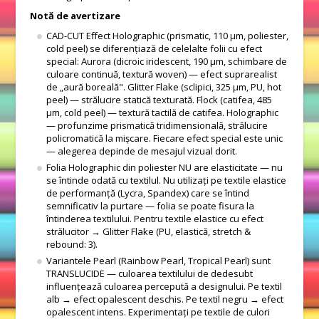
Notă de avertizare
CAD-CUT Effect Holographic (prismatic, 110 μm, poliester,
cold peel) se diferențiază de celelalte folii cu efect
special: Aurora (dicroic iridescent, 190 μm, schimbare de
culoare continuă, textură woven) — efect suprarealist
de „aură boreală". Glitter Flake (sclipici, 325 μm, PU, hot
peel) — strălucire statică texturată. Flock (catifea, 485
μm, cold peel) — textură tactilă de catifea. Holographic
— profunzime prismatică tridimensională, strălucire
policromatică la mișcare. Fiecare efect special este unic
— alegerea depinde de mesajul vizual dorit.
Folia Holographic din poliester NU are elasticitate — nu
se întinde odată cu textilul. Nu utilizați pe textile elastice
de performanță (Lycra, Spandex) care se întind
semnificativ la purtare — folia se poate fisura la
întinderea textilului. Pentru textile elastice cu efect
strălucitor → Glitter Flake (PU, elastică, stretch &
rebound: 3).
Variantele Pearl (Rainbow Pearl, Tropical Pearl) sunt
TRANSLUCIDE — culoarea textilului de dedesubt
influențează culoarea percepută a designului. Pe textil
alb → efect opalescent deschis. Pe textil negru → efect
opalescent intens. Experimentați pe textile de culori