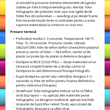
ul sensibil la presiune menține elementele designului
stabile pe folie în timpul weeding-ului. Atenție: folia
Holographic din poliester este ușor mai rigidă decât
foliile flex din poliuretan — weeding-ul pe detalii foarte
fine necesită mișcări lente și controlate pentru a evita
ruperea materialului la contururi cu raze mici.
Presare termică
Preîncălziți textilul 2–3 secunde. Temperatură: 160 °C.
Timp: 15–20 secunde. Presiune: medie. Utilizați
OBLIGATORIU folie de teflon (teflon sheet) între platanul
presei și carrier-ul foliei — fără teflon, carrier-ul de
plastic se poate lipi de platan și deteriora designul.
Dezlipire la RECE (COLD PEEL) — lăsați materialul să se
răcească complet înainte de a dezlipi carrier-ul.
Dezlipirea la cald deteriorează finisajul holografic.
După dezlipirea carrier-ului: reîncălziți designul 2–3
secunde cu folie de teflon pentru fixarea definitivă și
pentru netezirea finisajului.
Stratificare: folia Holographic trebuie să fie ULTIMUL
strat (top layer) — nu aplicați alte materiale peste
Holographic. La designuri multistrat: aplicați mai întâi
straturile de bază (flex neted, flock), apoi stratul de
Holographic deasupra ca ultim strat.