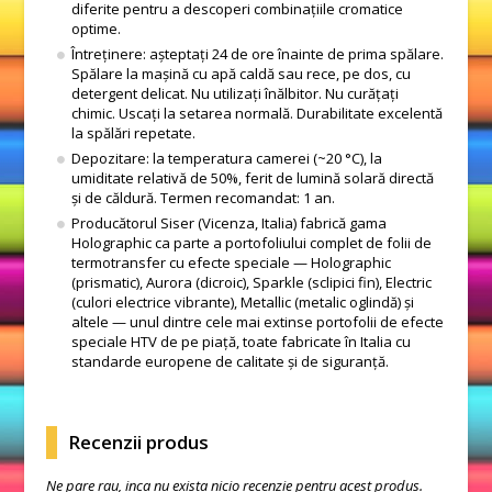
diferite pentru a descoperi combinațiile cromatice
optime.
Întreținere: așteptați 24 de ore înainte de prima spălare.
Spălare la mașină cu apă caldă sau rece, pe dos, cu
detergent delicat. Nu utilizați înălbitor. Nu curățați
chimic. Uscați la setarea normală. Durabilitate excelentă
la spălări repetate.
Depozitare: la temperatura camerei (~20 °C), la
umiditate relativă de 50%, ferit de lumină solară directă
și de căldură. Termen recomandat: 1 an.
Producătorul Siser (Vicenza, Italia) fabrică gama
Holographic ca parte a portofoliului complet de folii de
termotransfer cu efecte speciale — Holographic
(prismatic), Aurora (dicroic), Sparkle (sclipici fin), Electric
(culori electrice vibrante), Metallic (metalic oglindă) și
altele — unul dintre cele mai extinse portofolii de efecte
speciale HTV de pe piață, toate fabricate în Italia cu
standarde europene de calitate și de siguranță.
Recenzii produs
Ne pare rau, inca nu exista nicio recenzie pentru acest produs.