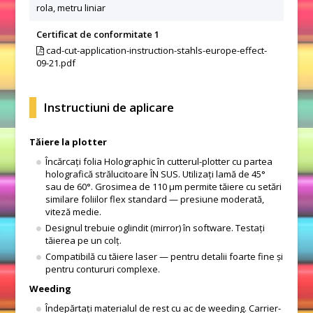
rola, metru liniar
Certificat de conformitate 1
cad-cut-application-instruction-stahls-europe-effect-
09-21.pdf
Instructiuni de aplicare
Tăiere la plotter
Încărcați folia Holographic în cutterul-plotter cu partea
holografică strălucitoare ÎN SUS. Utilizați lamă de 45°
sau de 60°. Grosimea de 110 μm permite tăiere cu setări
similare foliilor flex standard — presiune moderată,
viteză medie.
Designul trebuie oglindit (mirror) în software. Testați
tăierea pe un colț.
Compatibilă cu tăiere laser — pentru detalii foarte fine și
pentru contururi complexe.
Weeding
Îndepărtați materialul de rest cu ac de weeding. Carrier-