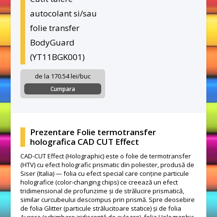
autocolant si/sau
folie transfer
BodyGuard
(YT11BGK001)
de la 170.54 lei/buc
Cumpara
Prezentare Folie termotransfer
holografica CAD CUT Effect
CAD-CUT Effect (Holographic) este o folie de termotransfer
(HTV) cu efect holografic prismatic din poliester, produsă de
Siser (Italia) — folia cu efect special care conține particule
holografice (color-changing chips) ce creează un efect
tridimensional de profunzime și de strălucire prismatică,
similar curcubeului descompus prin prismă. Spre deosebire
de folia Glitter (particule strălucitoare statice) și de folia