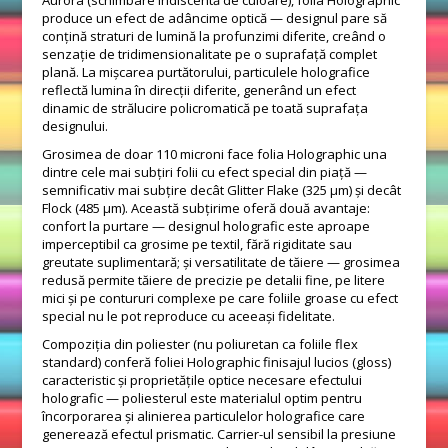
Aurora (schimbare iridiscentă de culoare), folia Holographic
produce un efect de adâncime optică — designul pare să
conțină straturi de lumină la profunzimi diferite, creând o
senzație de tridimensionalitate pe o suprafață complet
plană. La mișcarea purtătorului, particulele holografice
reflectă lumina în direcții diferite, generând un efect
dinamic de strălucire policromatică pe toată suprafața
designului.
Grosimea de doar 110 microni face folia Holographic una
dintre cele mai subțiri folii cu efect special din piață —
semnificativ mai subțire decât Glitter Flake (325 μm) și decât
Flock (485 μm). Această subțirime oferă două avantaje:
confort la purtare — designul holografic este aproape
imperceptibil ca grosime pe textil, fără rigiditate sau
greutate suplimentară; și versatilitate de tăiere — grosimea
redusă permite tăiere de precizie pe detalii fine, pe litere
mici și pe contururi complexe pe care foliile groase cu efect
special nu le pot reproduce cu aceeași fidelitate.
Compoziția din poliester (nu poliuretan ca foliile flex
standard) conferă foliei Holographic finisajul lucios (gloss)
caracteristic și proprietățile optice necesare efectului
holografic — poliesterul este materialul optim pentru
încorporarea și alinierea particulelor holografice care
generează efectul prismatic. Carrier-ul sensibil la presiune