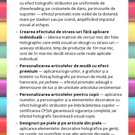
cu efect holografic strălucitor pe uniformele de
cheerleading, pe costumele de dans, pe tricourile de
suporter — efectul prismatic este vizibil de la distanță
mare pe stadion sau pe scenă, amplificând impactul
vizual al echipei.
Crearea efectului de strass-uri fără aplicare
individuală
— tăierea matricei de cercuri mici din folie
Holographic care imită vizual un design cu strass-uri —
aceeași strălucire, timp de producție de 10× mai mic,
cost de 5× mai mic decât strass-urile reale aplicate
individual.
Personalizarea articolelor de modă cu efect
premium
— aplicarea logo-urilor, a graficilor și a
textelor cu finisaj holografic pe tricouri de modă, pe
hanorace, pe jachete — efectul prismatic adaugă o
dimensiune de lux și de unicitate articolului vestimentar.
Personalizarea articolelor pentru copii
— aplicarea
numelor, a personajelor și a elementelor decorative cu
efect holografic strălucitor pe îmbrăcămintea copiilor —
certificarea CPSIA garantează siguranța completă, iar
efectul holografic fascinează vizual copiii.
Designuri pe piele și pe articole din piele
—
aplicarea elementelor decorative holografice pe genți,
pe curele, pe portofele și pe alte articole din piele —